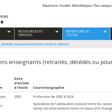
Liens
Répertoire
Facultés
Bibliothèques
Plan campus
externes
ences
ie
RESSOURCES ET
RÉPERTOIRE DE
SERVICES
L'ÉCOLE
 décédés ou poursuivant leurs carrières ailleurs)
ens enseignants (retraités, décédés ou pours
Date
d'arrivée
om
à l'école
Courte biographie
yer,
2005
Professeur de 2005 à 2024.
Spécialiste de l'adéquation existant entre les caract
es
clients, les interventions mises en place et le change