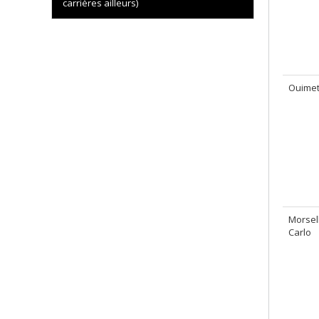
carrières ailleurs)
Ouimet
Morsell
Carlo