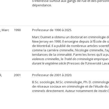
s'intéresse surtout aux gangs de rue et des person
dépendance.
, Marc
1990
Professeur de 1990 à 2025.
Marc Ouimet a obtenu un doctorat en criminologie de
New Jersey en 1990. Il enseigne depuis à l’École de c
de Montréal. Il a publié de nombreux articles scienti
comme la carrière criminelle, l’écologie criminelle, l’
tendances de la criminalité. Parmi les livres qu’il a 
violences criminelles
, le
Traité de criminologie empirique
durant le vingtième siècle
(Presses de l’Université Lava
i,
2001
Professeur de 2001 à 2020.
B.Sc. sociologie, M.Sc. criminologie, Ph. D. criminolo
de réseaux sociaux en criminologie et de l'étude du 
criminels directement. Auteur notamment de
Inside 