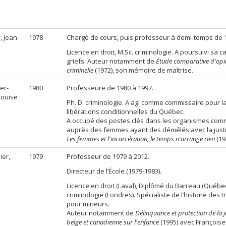
, Jean-
1978
Chargé de cours, puis professeur à demi-temps de 1
Licence en droit, M.Sc. criminologie. A poursuivi sa c
griefs. Auteur notamment de
Étude comparative d'opin
criminelle
(1972), son mémoire de maîtrise.
er-
1980
Professeure de 1980 à 1997.
Louise
Ph. D. criminologie. A agi comme commissaire pour 
libérations conditionnelles du Québec.
A occupé des postes clés dans les organismes comm
auprès des femmes ayant des démêlés avec la just
Les femmes et l'incarcération, le temps n'arrange rien
(19
ier,
1979
Professeur de 1979 à 2012.
Directeur de l’École (1979-1983).
Licence en droit (Laval), Diplômé du Barreau (Québec)
criminologie (Londres). Spécialiste de l’histoire des t
pour mineurs.
Auteur notamment de
Délinquance et protection de la 
belge et canadienne sur l'enfance
(1995) avec Françoise