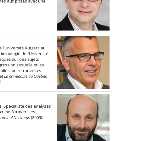
nes aux prises avec une
 l’Université Rutgers au
riminologie de l’Université
fiques sur des sujets
agression sexuelle et les
publiés, on retrouve
Les
et
La criminalité au Québec
l.
gie. Spécialiste des analyses
crime à travers les
Criminal Networks
(2009).