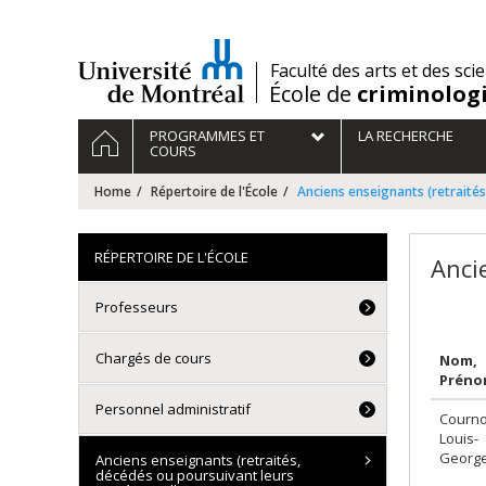
Passer
au
contenu
/
Faculté des arts et des sci
École de
criminolog
Navigation
HOME
PROGRAMMES ET
LA RECHERCHE
principale
COURS
Home
Répertoire de l'École
Anciens enseignants (retraités,
RÉPERTOIRE DE L'ÉCOLE
Anci
Professeurs
Chargés de cours
Nom,
Prén
Personnel administratif
Courno
Louis-
Georg
Anciens enseignants (retraités,
décédés ou poursuivant leurs