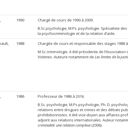
,
1990
Chargé de cours de 1990 à 2009.
B.Sc psychologie, M.Ps. psychologie. Spécialiste des
la psychocriminologie et de la relation d‘aide.
ault,
1988
Chargée de cours et responsable des stages 1988 à
M.Sc criminologie. A été présidente de l’Association
Victimes. Auteure notamment de
Les limites de la just
,
1986
Professeur de 1986 à 2016.
B.Sc. psychologie, M.Ps psychologie, Ph. D. psycholog
relations entre drogues et crimes et des débats publ
prohibitionnistes. A été vice-doyen aux affaires pro
adjoint aux relations internationales. Auteur nota
criminalité: une relation complexe
(2006).