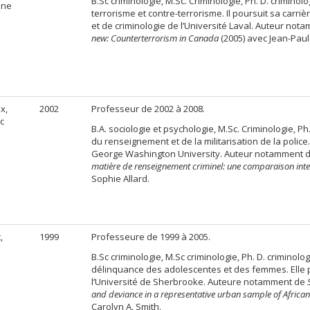
B.Sc criminologie, M.Sc. Criminologie, Ph. D. criminolo
ane
terrorisme et contre-terrorisme. Il poursuit sa carrière
et de criminologie de l’Université Laval. Auteur no
new: Counterterrorism in Canada
(2005) avec Jean-Paul
x,
2002
Professeur de 2002 à 2008.
c
B.A. sociologie et psychologie, M.Sc. Criminologie, Ph.
du renseignement et de la militarisation de la police. 
George Washington University. Auteur notamment 
matière de renseignement criminel: une comparaison inte
Sophie Allard.
,
1999
Professeure de 1999 à 2005.
e
B.Sc criminologie, M.Sc criminologie, Ph. D. criminolog
délinquance des adolescentes et des femmes. Elle p
l’Université de Sherbrooke. Auteure notamment de
and deviance in a representative urban sample of African
Carolyn A. Smith.