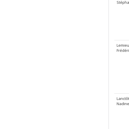
Stéph
Lemieu
Frédéri
Lanctôt
Nadin