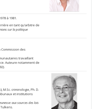
978 à 1981.
arrière en tant qu’arbitre de
ions sur la politique
la Commission des
unautaires travaillant
ice. Auteure notamment de
92).
, M.Sc. criminologie, Ph. D.
ribunaux et institutions
jeunesse: aux sources des lois
 Tulkens.