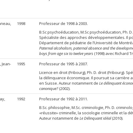
nneau,
1998
Professeur de 1998 à 2003.
B.Sc psychoéducation, M.Sc psychoéducation, Ph. D.
Spécialiste des approches développementales. Il po
Département de pédiatrie de l’Université de Montr
Paternal alcoholism, paternal absence and the developm
boys from age six to twelve years
(1998) avec Richard Tr
, Jean-
1995
Professeur de 1995 à 2007.
Licence en droit (Fribourg), Ph. D. droit (Fribourg). Sp
la délinquance économique. Il poursuit sa carrière 
en Suisse. Auteur notamment de
Le délinquant économ
canonique?
(2002).
ay,
1992
Professeur de 1992 à 2011.
B.Sc. philosophie, M.Sc. criminologie, Ph. D. criminolo
«réussite» criminelle, la sociologie criminelle et la d
Auteur notamment de
Le Délinquant idéal
(2010).