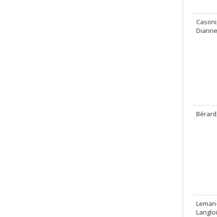
Casoni
Diann
Bérard
Leman
Langloi