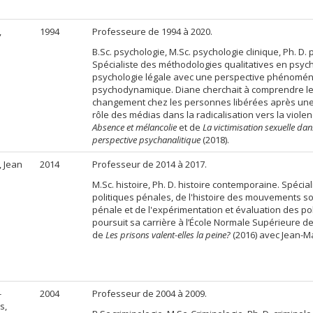
,
1994
Professeure de 1994 à 2020.
e
B.Sc. psychologie, M.Sc. psychologie clinique, Ph. D. 
Spécialiste des méthodologies qualitatives en psych
psychologie légale avec une perspective phénomén
psychodynamique. Diane cherchait à comprendre l
changement chez les personnes libérées après une 
rôle des médias dans la radicalisation vers la viol
Absence et mélancolie
et de
La victimisation sexuelle dan
perspective psychanalitique
(2018).
, Jean
2014
Professeur de 2014 à 2017.
M.Sc. histoire, Ph. D. histoire contemporaine. Spécial
politiques pénales, de l'histoire des mouvements soc
pénale et de l'expérimentation et évaluation des poli
poursuit sa carrière à l’École Normale Supérieure 
de
Les prisons valent-elles la peine?
(2016) avec Jean-M
-
2004
Professeur de 2004 à 2009.
s,