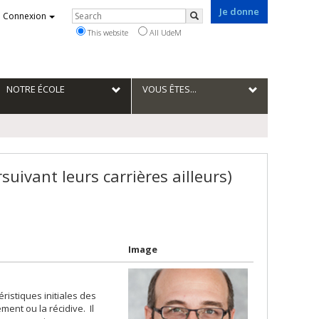
Je donne
Rechercher
Connexion
Search
This website
All UdeM
NOTRE ÉCOLE
VOUS ÊTES...
uivant leurs carrières ailleurs)
Image
éristiques initiales des
ment ou la récidive. Il