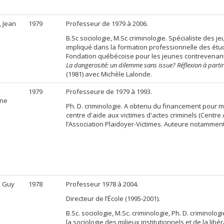
, Jean
1979
Professeur de 1979 à 2006.
B.Sc sociologie, M.Sc criminologie. Spécialiste des j
impliqué dans la formation professionnelle des étud
Fondation québécoise pour les jeunes contrevenan
La dangerosité: un dilemme sans issue? Réflexion à parti
(1981) avec Michèle Lalonde.
1979
Professeure de 1979 à 1993.
ine
Ph. D. criminologie. A obtenu du financement pour m
centre d'aide aux victimes d'actes criminels (Centre 
l’Association Plaidoyer-Victimes. Auteure notammen
, Guy
1978
Professeur 1978 à 2004.
Directeur de l’École (1995-2001).
B.Sc. sociologie, M.Sc. criminologie, Ph. D. criminologi
la sociologie des milieux institutionnels et de la libér