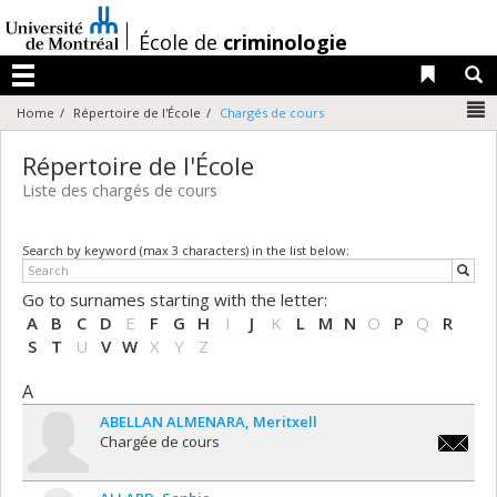
Passer
au
/
École de
criminologie
contenu
Liens 
R
Menu
N
Home
Répertoire de l'École
Chargés de cours
Répertoire de l'École
Liste des chargés de cours
Search by keyword (max 3 characters) in the list below:
Go to surnames starting with the letter:
A
B
C
D
E
F
G
H
I
J
K
L
M
N
O
P
Q
R
S
T
U
V
W
X
Y
Z
A
ABELLAN ALMENARA
Meritxell
Chargée de cours
meritxel