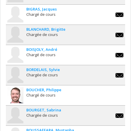
BIGRAS
Jacques
Chargé de cours
jacques
BLANCHARD
Brigitte
Chargée de cours
brigitte
BOISJOLY
André
Chargé de cours
andre.bo
BORDELAIS
Sylvie
Chargée de cours
sylvie.b
BOUCHER
Philippe
Chargé de cours
BOURGET
Sabrina
Chargée de cours
sabrina
BOUSSAFFARA
Mustapha