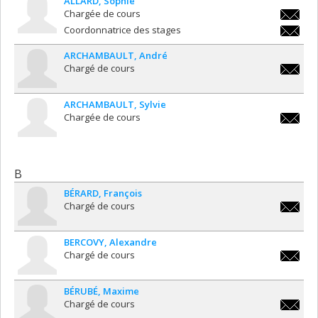
ALLARD
Sophie
Chargée de cours
sophie.a
Coordonnatrice des stages
sophie.a
ARCHAMBAULT
André
Chargé de cours
andre.a
ARCHAMBAULT
Sylvie
Chargée de cours
sylvie.a
B
BÉRARD
François
Chargé de cours
francois
BERCOVY
Alexandre
Chargé de cours
alexand
BÉRUBÉ
Maxime
Chargé de cours
m.berub