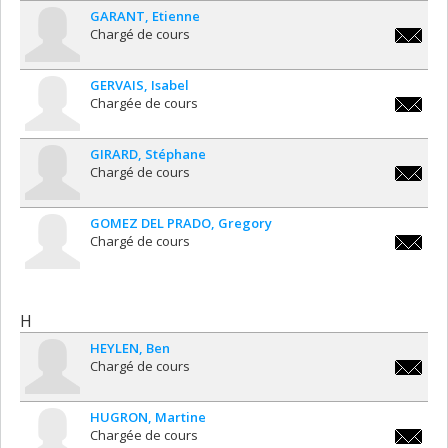
GARANT
Etienne
Chargé de cours
etienne
GERVAIS
Isabel
Chargée de cours
isabel.g
GIRARD
Stéphane
Chargé de cours
stephan
GOMEZ DEL PRADO
Gregory
Chargé de cours
gregory
H
HEYLEN
Ben
Chargé de cours
ben.hey
HUGRON
Martine
Chargée de cours