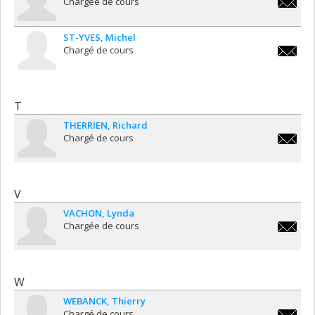
Chargée de cours
isabelle.
jean@um
ST-YVES
Michel
Chargé de cours
michel.sa
yves@um
T
THERRIEN
Richard
Chargé de cours
richard.
V
VACHON
Lynda
Chargée de cours
lynda.v
W
WEBANCK
Thierry
Chargé de cours