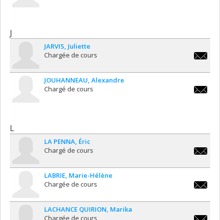
martine
J
JARVIS
Juliette
Chargée de cours
juliette
JOUHANNEAU
Alexandre
Chargé de cours
alexand
L
LA PENNA
Éric
Chargé de cours
eric.la.
LABRIE
Marie-Hélène
Chargée de cours
marie-
helene.l
LACHANCE QUIRION
Marika
Chargée de cours