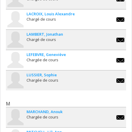
marika.l
LACROIX
Louis Alexandre
Chargé de cours
louis.al
LAMBERT
Jonathan
Chargé de cours
jonatha
LEFEBVRE
Geneviève
Chargée de cours
genevie
LUSSIER
Sophie
Chargée de cours
sophie.l
M
MARCHAND
Anouk
Chargée de cours
anouk.m