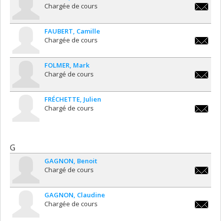
Chargée de cours
isabelle
FAUBERT
Camille
Chargée de cours
camille.
FOLMER
Mark
Chargé de cours
mark.fo
FRÉCHETTE
Julien
Chargé de cours
julien.f
G
GAGNON
Benoit
Chargé de cours
benoit.
GAGNON
Claudine
Chargée de cours
claudin