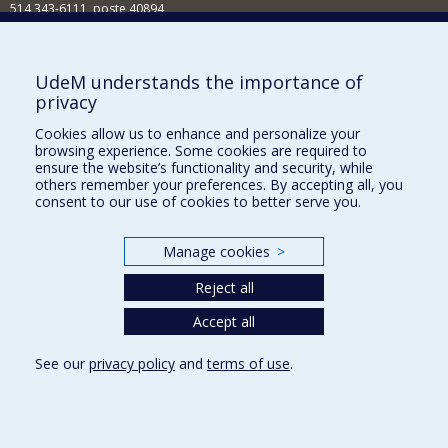
514 343-6111, poste 40894
Nouvelles et événements
Comment soutenir l'École?
UdeM understands the importance of
privacy
BESOIN D'AIDE?
Cookies allow us to enhance and personalize your
Plan du site
browsing experience. Some cookies are required to
Signaler une erreur
ensure the website’s functionality and security, while
others remember your preferences. By accepting all, you
Accessibilité
consent to our use of cookies to better serve you.
FACULTÉ DES ARTS ET DES SCIENCES
Manage cookies
>
Nos départements et écoles
Reject all
Nos centres d'études
Nos programmes et cours
Accept all
See our
privacy policy
and
terms of use
.
Privacy
Terms of use
Cookie Settings