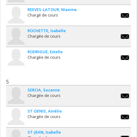
REEVES-LATOUR
Maxime
Chargé de cours
maxime.
latour@
ROCHETTE
Isabelle
Chargée de cours
isabelle
RODRIGUE
Estelle
Chargée de cours
estelle.
S
SERCIA
Suzanne
Chargée de cours
suzanne
ST-DENIS
Amélie
Chargée de cours
amelie.st
denis@u
ST-JEAN
Isabelle