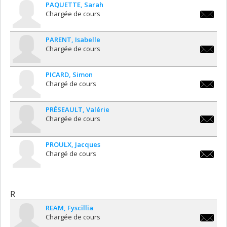
PAQUETTE
Sarah
Chargée de cours
sarah.p
PARENT
Isabelle
Chargée de cours
isabelle
PICARD
Simon
Chargé de cours
simon.p
PRÉSEAULT
Valérie
Chargée de cours
valerie.
PROULX
Jacques
Chargé de cours
jacques
R
REAM
Fyscillia
Chargée de cours
fyscilli