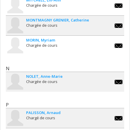
MITCHELL
Lili-Ann
Chargée de cours
lili-
ann.mitc
MONTMAGNY GRENIER
Catherine
Chargée de cours
catheri
MORIN
Myriam
Chargée de cours
myriam.
N
NOLET
Anne-Marie
Chargée de cours
anne-
marie.n
P
PALISSON
Arnaud
Chargé de cours
arnaud.