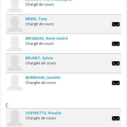
Chargé de cours
BRIEN
Tony
Chargé de cours
tony.br
BRISEBOIS
René-André
Chargé de cours
ra.brise
BRUNET
Sylvie
Chargée de cours
sylvie.b
BURNHAM
Jennifer
Chargée de cours
jennife
C
CHEVRETTE
Rosalie
Chargée de cours
rosalie.