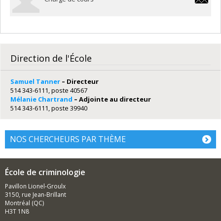
thierry
Direction de l'École
Samuel Tanner
– Directeur
514 343-6111, poste 40567
Mélanie Chartrand
– Adjointe au directeur
514 343-6111, poste 39940
NOS CHERCHEURS PAR THÈME
École de criminologie
Pavillon Lionel-Groulx
3150, rue Jean-Brillant
Montréal (QC)
H3T 1N8