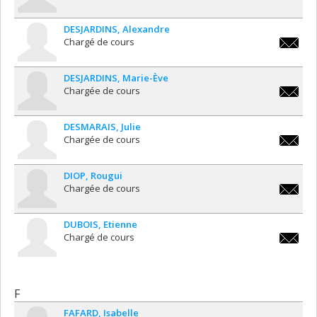
karine.
DESJARDINS
Alexandre
Chargé de cours
alexandr
DESJARDINS
Marie-Ève
Chargée de cours
marie-
eve.desj
DESMARAIS
Julie
Chargée de cours
julie.de
DIOP
Rougui
Chargée de cours
rougui.
DUBOIS
Etienne
Chargé de cours
etienne
F
FAFARD
Isabelle