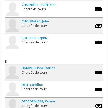
CHOINIÈRE-TRAN
Kim
Chargé de cours
kim.choi
tran@um
CHOUINARD
Julie
Chargée de cours
julie.ch
COLLARD
Sophie
Chargée de cours
sophie.c
D
DAMPHOUSSE
Karine
Chargée de cours
karine.
DELI
Caroline
Chargée de cours
caroline
DESCORMIERS
Karine
Chargée de cours