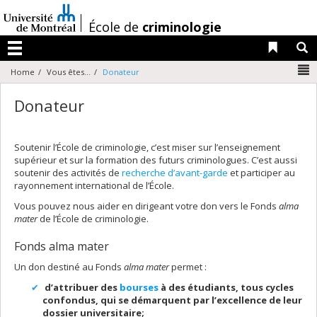
Passer
au
/
École de
criminologie
contenu
Liens 
R
Menu
N
Home
Vous êtes...
Donateur
Donateur
Soutenir l’École de criminologie, c’est miser sur l’enseignement
supérieur et sur la formation des futurs criminologues. C’est aussi
soutenir des activités de
recherche d’avant-garde
et participer au
rayonnement international de l’École.
Vous pouvez nous aider en dirigeant votre don vers le Fonds
alma
mater
de l’École de criminologie.
Fonds alma mater
Un don destiné au Fonds
alma mater
permet :
d’attribuer des
bourses
à des étudiants, tous cycles
confondus, qui se démarquent par l’excellence de leur
dossier universitaire;