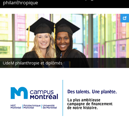
philanthropique
UdeM philanthropie et diplômés