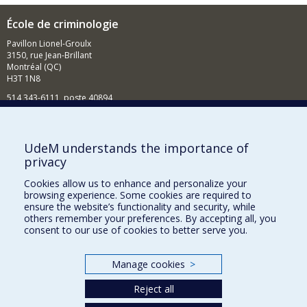
École de criminologie
Pavillon Lionel-Groulx
3150, rue Jean-Brillant
Montréal (QC)
H3T 1N8
514 343-6111, poste 40894
Nouvelles et événements
Comment soutenir l'École?
UdeM understands the importance of
privacy
BESOIN D'AIDE?
Cookies allow us to enhance and personalize your
Plan du site
browsing experience. Some cookies are required to
Signaler une erreur
ensure the website’s functionality and security, while
others remember your preferences. By accepting all, you
Accessibilité
consent to our use of cookies to better serve you.
FACULTÉ DES ARTS ET DES SCIENCES
Manage cookies
>
Nos départements et écoles
Reject all
Nos centres d'études