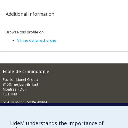
Additional Information
Browse this profile on:
Vitrine de la recherche
École de criminologie
Pavillon Lionel-Groulx
3150, rue Jean-Brillant
Montréal (QC)
H3T 1N8
514 343-6111, poste 40894
Nouvelles et événements
Comment soutenir l'École?
UdeM understands the importance of