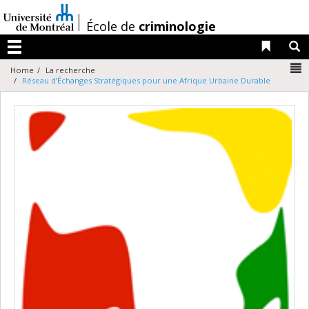
Passer
au
/
École de
criminologie
contenu
Liens 
R
Menu
N
Home
La recherche
Réseau d’Échanges Stratégiques pour une Afrique Urbaine Durable