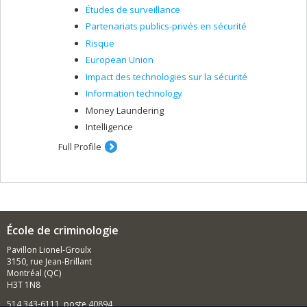
Études de surveillance
Partenariats publics-privés en sécurité
Risque
European Union
Impact des technologies sur la sécurité
Information technology
Money Laundering
Intelligence
Full Profile
École de criminologie
Pavillon Lionel-Groulx
3150, rue Jean-Brillant
Montréal (QC)
H3T 1N8
514 343-6111, poste 40894