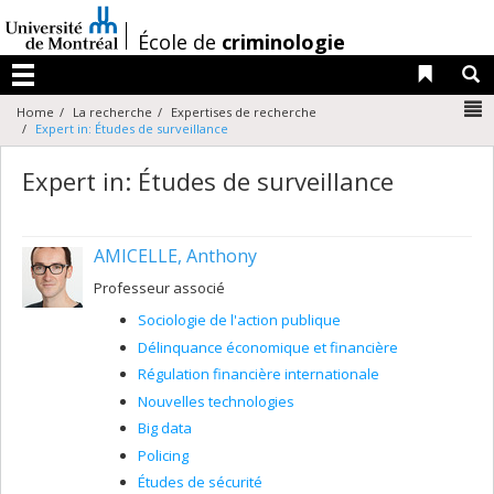
Passer
au
/
École de
criminologie
contenu
Liens 
R
Menu
N
Home
La recherche
Expertises de recherche
Expert in: Études de surveillance
Expert in: Études de surveillance
AMICELLE, Anthony
Professeur associé
Sociologie de l'action publique
Délinquance économique et financière
Régulation financière internationale
Nouvelles technologies
Big data
Policing
Études de sécurité