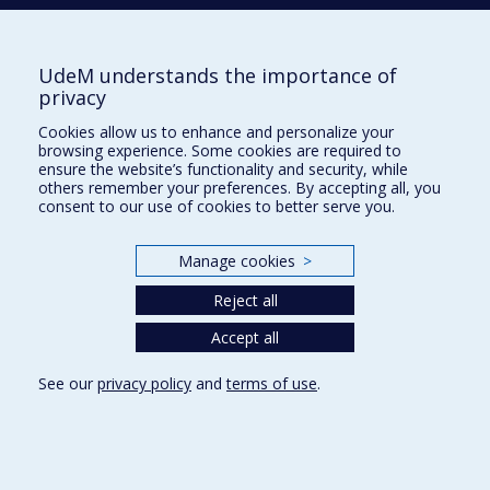
Nouvelles et événements
Comment soutenir l'École?
UdeM understands the importance of
privacy
BESOIN D'AIDE?
Cookies allow us to enhance and personalize your
Plan du site
browsing experience. Some cookies are required to
Signaler une erreur
ensure the website’s functionality and security, while
others remember your preferences. By accepting all, you
Accessibilité
consent to our use of cookies to better serve you.
FACULTÉ DES ARTS ET DES SCIENCES
Manage cookies
>
Nos départements et écoles
Reject all
Nos centres d'études
Nos programmes et cours
Accept all
See our
privacy policy
and
terms of use
.
Privacy
Terms of use
Cookie Settings
Université de