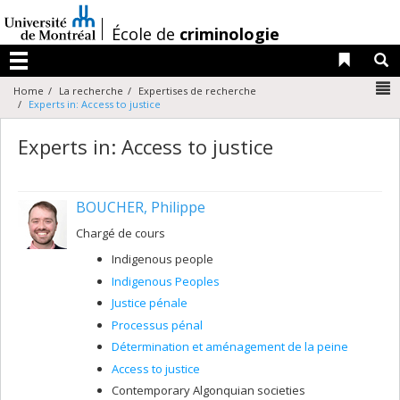
Passer
au
/
École de
criminologie
contenu
Liens 
R
Menu
N
Home
La recherche
Expertises de recherche
Experts in: Access to justice
Experts in: Access to justice
BOUCHER, Philippe
Chargé de cours
Indigenous people
Indigenous Peoples
Justice pénale
Processus pénal
Détermination et aménagement de la peine
Access to justice
Contemporary Algonquian societies