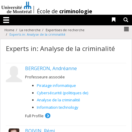
Passer
au
/
École de
criminologie
contenu
Liens 
R
Menu
N
Home
La recherche
Expertises de recherche
Experts in: Analyse de la criminalité
Experts in: Analyse de la criminalité
BERGERON, Andréanne
Professeure associée
Piratage informatique
Cybersécurité (politiques de)
Analyse de la criminalité
Information technology
Full Profile
BOIVIN, Rémi