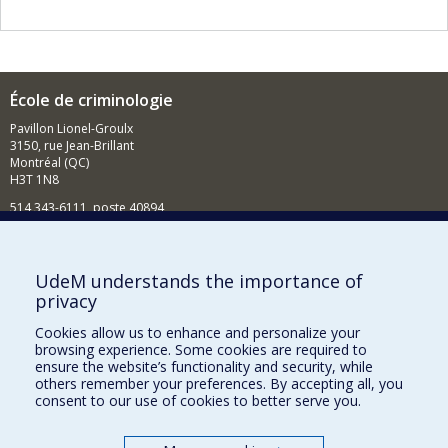
École de criminologie
Pavillon Lionel-Groulx
3150, rue Jean-Brillant
Montréal (QC)
H3T 1N8
514 343-6111, poste 40894
Nouvelles et événements
Comment soutenir l'École?
UdeM understands the importance of
privacy
BESOIN D'AIDE?
Cookies allow us to enhance and personalize your
Plan du site
browsing experience. Some cookies are required to
Signaler une erreur
ensure the website’s functionality and security, while
others remember your preferences. By accepting all, you
Accessibilité
consent to our use of cookies to better serve you.
FACULTÉ DES ARTS ET DES SCIENCES