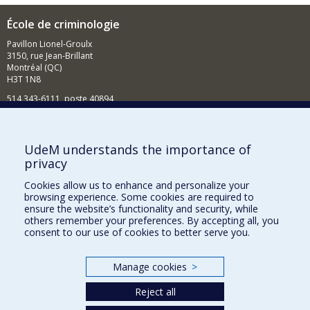
École de criminologie
Pavillon Lionel-Groulx
3150, rue Jean-Brillant
Montréal (QC)
H3T 1N8
514 343-6111, poste 40894
Nouvelles et événements
Comment soutenir l'École?
UdeM understands the importance of
privacy
BESOIN D'AIDE?
Cookies allow us to enhance and personalize your
Plan du site
browsing experience. Some cookies are required to
Signaler une erreur
ensure the website’s functionality and security, while
others remember your preferences. By accepting all, you
Accessibilité
consent to our use of cookies to better serve you.
FACULTÉ DES ARTS ET DES SCIENCES
Manage cookies
>
Nos départements et écoles
Reject all
Nos centres d'études