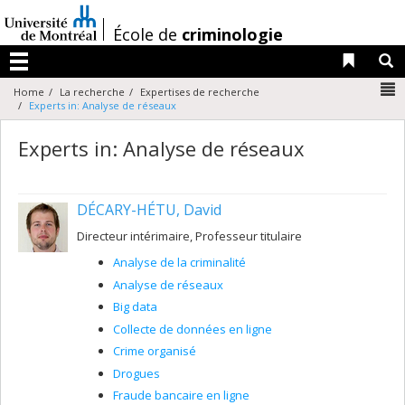
Passer
au
/
École de
criminologie
contenu
Liens 
R
Menu
N
Home
La recherche
Expertises de recherche
Experts in: Analyse de réseaux
Experts in: Analyse de réseaux
DÉCARY-HÉTU, David
Directeur intérimaire, Professeur titulaire
Analyse de la criminalité
Analyse de réseaux
Big data
Collecte de données en ligne
Crime organisé
Drogues
Fraude bancaire en ligne