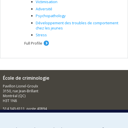
Victimisation
Adversité
Psychopathology
Développement des troubles de comportement
chez les jeunes
Stress
Full Profile
École de criminologie
Pavillon Lionel-Groulx
3150, rue Jean-Brillant
Montréal (QC)
H3T 1N8
514 343-6111, poste 40894
Nouvelles et événements
Comment soutenir l'École?