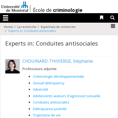
Passer
au
/
École de
criminologie
contenu
Liens 
R
Menu
N
Home
La recherche
Expertises de recherche
Experts in: Conduites antisociales
Experts in: Conduites antisociales
CHOUINARD-THIVIERGE, Stéphanie
Professeure adjointe
Criminologie développementale
Sexual delinquency
Adversité
Adolescents auteurs d'agression sexuelle
Conduites antisociales
Délinquance juvénile
Trajectoire de vie