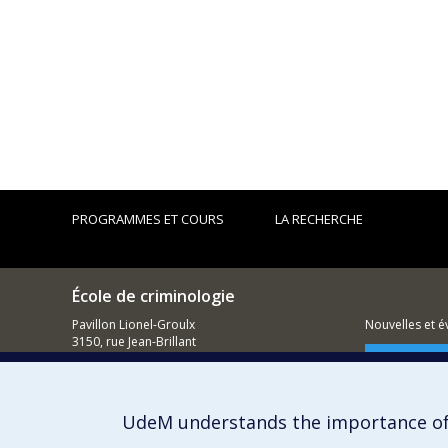
PROGRAMMES ET COURS
LA RECHERCHE
École de criminologie
Pavillon Lionel-Groulx
Nouvelles et 
3150, rue Jean-Brillant
Montréal (QC)
Comment so
H3T 1N8
514 343-6111, poste 40894
UdeM understands the importance of