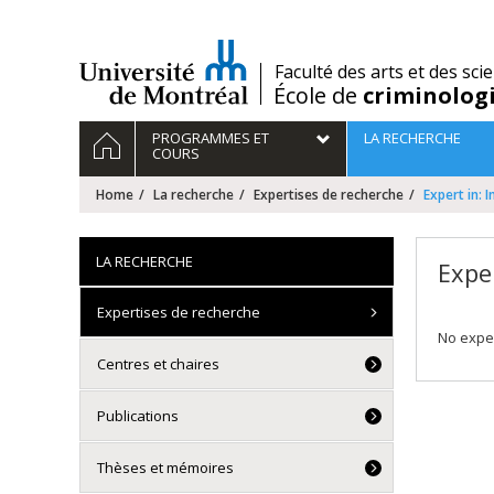
Passer
au
contenu
/
Faculté des arts et des sci
École de
criminolog
Navigation
HOME
PROGRAMMES ET
LA RECHERCHE
principale
COURS
Home
La recherche
Expertises de recherche
Expert in: I
LA RECHERCHE
Exper
Expertises de recherche
No exper
Centres et chaires
Publications
Thèses et mémoires