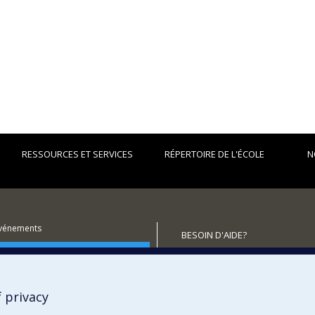
RESSOURCES ET SERVICES
RÉPERTOIRE DE L'ÉCOLE
N
événements
BESOIN D'AIDE?
utenir l'École?
Plan du site
Signaler une erreur
Accessibilité
 privacy