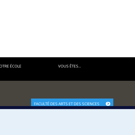
OTRE ÉCOLE
VOUS ÊTES...
FACULTÉ DES ARTS ET DES SCIENCES
Nos départements et écoles
Nos centres d'études
Nos programmes et cours