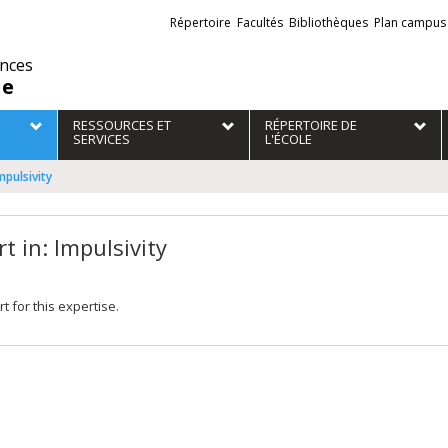
Liens
Répertoire
Facultés
Bibliothèques
Plan campus
externes
ences
ie
RESSOURCES ET
RÉPERTOIRE DE
SERVICES
L'ÉCOLE
mpulsivity
t in: Impulsivity
t for this expertise.