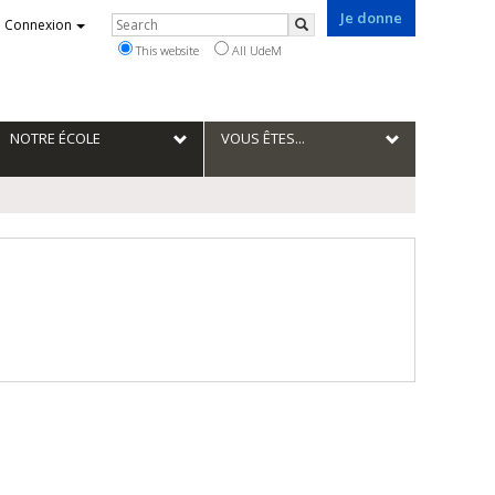
Je donne
Rechercher
Connexion
Search
This website
All UdeM
NOTRE ÉCOLE
VOUS ÊTES...