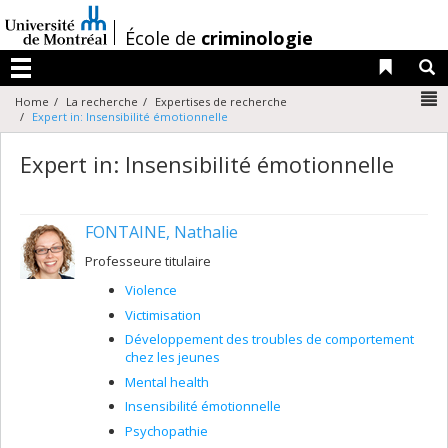
Passer
au
/
École de
criminologie
contenu
Liens 
R
Menu
N
Home
La recherche
Expertises de recherche
Expert in: Insensibilité émotionnelle
Expert in: Insensibilité émotionnelle
FONTAINE, Nathalie
Professeure titulaire
Violence
Victimisation
Développement des troubles de comportement
chez les jeunes
Mental health
Insensibilité émotionnelle
Psychopathie