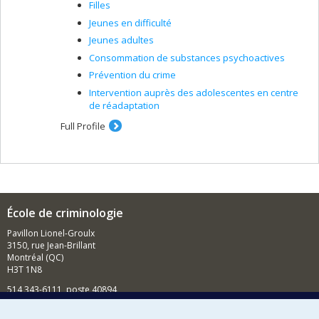
Filles
Jeunes en difficulté
Jeunes adultes
Consommation de substances psychoactives
Prévention du crime
Intervention auprès des adolescentes en centre
de réadaptation
Full Profile
École de criminologie
Pavillon Lionel-Groulx
3150, rue Jean-Brillant
Montréal (QC)
H3T 1N8
514 343-6111, poste 40894
Nouvelles et événements