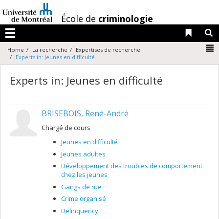
Passer
au
/
École de
criminologie
contenu
Liens 
R
Menu
N
Home
La recherche
Expertises de recherche
Experts in: Jeunes en difficulté
Experts in: Jeunes en difficulté
BRISEBOIS, René-André
Chargé de cours
Jeunes en difficulté
Jeunes adultes
Développement des troubles de comportement
chez les jeunes
Gangs de rue
Crime organisé
Delinquency