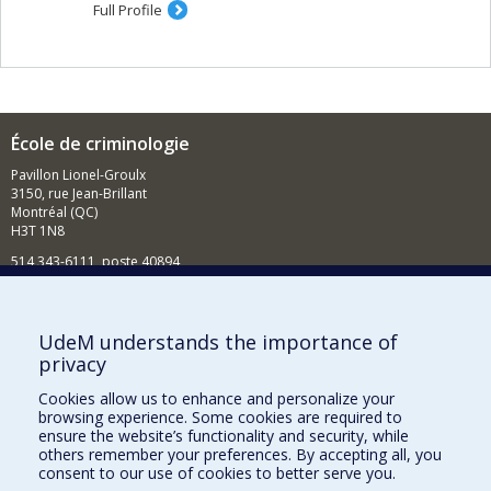
Full Profile
École de criminologie
Pavillon Lionel-Groulx
3150, rue Jean-Brillant
Montréal (QC)
H3T 1N8
514 343-6111, poste 40894
Nouvelles et événements
Comment soutenir l'École?
UdeM understands the importance of
privacy
BESOIN D'AIDE?
Cookies allow us to enhance and personalize your
Plan du site
browsing experience. Some cookies are required to
Signaler une erreur
ensure the website’s functionality and security, while
others remember your preferences. By accepting all, you
Accessibilité
consent to our use of cookies to better serve you.