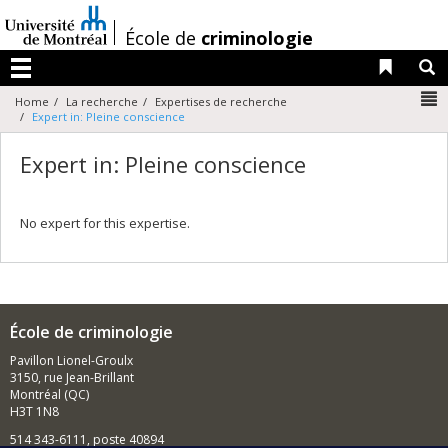
Passer
au
/
École de
criminologie
contenu
Liens 
R
Menu
N
Home
La recherche
Expertises de recherche
Expert in: Pleine conscience
Expert in: Pleine conscience
No expert for this expertise.
École de criminologie
Pavillon Lionel-Groulx
3150, rue Jean-Brillant
Montréal (QC)
H3T 1N8
514 343-6111, poste 40894