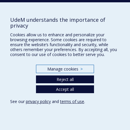
Nouvelles et événements
Comment soutenir l'École?
UdeM understands the importance of
privacy
BESOIN D'AIDE?
Cookies allow us to enhance and personalize your
Plan du site
browsing experience. Some cookies are required to
Signaler une erreur
ensure the website’s functionality and security, while
others remember your preferences. By accepting all, you
Accessibilité
consent to our use of cookies to better serve you.
FACULTÉ DES ARTS ET DES SCIENCES
Manage cookies
>
Nos départements et écoles
Reject all
Nos centres d'études
Nos programmes et cours
Accept all
See our
privacy policy
and
terms of use
.
Privacy
Terms of use
Cookie Settings
Université de
Montréal