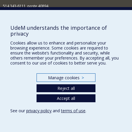
514 343-6111, poste 40894
Nouvelles et événements
Comment soutenir l'École?
UdeM understands the importance of
privacy
BESOIN D'AIDE?
Cookies allow us to enhance and personalize your
Plan du site
browsing experience. Some cookies are required to
Signaler une erreur
ensure the website’s functionality and security, while
others remember your preferences. By accepting all, you
Accessibilité
consent to our use of cookies to better serve you.
FACULTÉ DES ARTS ET DES SCIENCES
Manage cookies
>
Nos départements et écoles
Reject all
Nos centres d'études
Nos programmes et cours
Accept all
See our
privacy policy
and
terms of use
.
Privacy
Terms of use
Cookie Settings