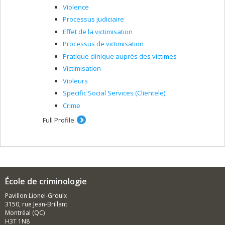
Violence
Processus judiciaire
Effet de la victimisation
Processus de victimisation
Pratique clinique auprès des victimes
Victimisation
Violeurs
Specific Social Services (Clientele)
Crime
Full Profile
École de criminologie
Pavillon Lionel-Groulx
3150, rue Jean-Brillant
Montréal (QC)
H3T 1N8