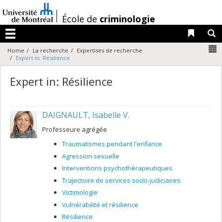
Passer
au
/
École de
criminologie
contenu
Liens 
R
Menu
N
Home
La recherche
Expertises de recherche
Expert in: Résilience
Expert in: Résilience
DAIGNAULT, Isabelle V.
Professeure agrégée
Traumatismes pendant l'enfance
Agression sexuelle
Interventions psychothérapeutiques
Trajectoire de services socio-judiciaires
Victimologie
Vulnérabilité et résilience
Résilience