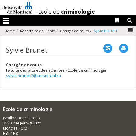
Passer
au
/
École de
criminologie
contenu
Liens 
R
Menu
N
Home
Répertoire de l'École
Chargés de cours
Sylvie BRUNET
Vcard
Imp
Sylvie Brunet
Chargée de cours
Faculté des arts et des sciences - École de criminologie
sylvie.brunet.2@umontreal.ca
École de criminologie
Pavillon Lionel-Groulx
3150, rue Jean-Brillant
Montréal (QC)
H3T 1N8