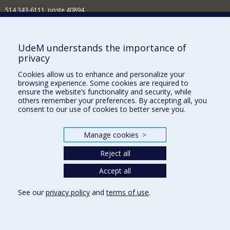
514 343-6111, poste 40894
Nouvelles et événements
Comment soutenir l'École?
UdeM understands the importance of
privacy
BESOIN D'AIDE?
Cookies allow us to enhance and personalize your
Plan du site
browsing experience. Some cookies are required to
Signaler une erreur
ensure the website’s functionality and security, while
others remember your preferences. By accepting all, you
Accessibilité
consent to our use of cookies to better serve you.
FACULTÉ DES ARTS ET DES SCIENCES
Manage cookies
>
Nos départements et écoles
Reject all
Nos centres d'études
Nos programmes et cours
Accept all
See our
privacy policy
and
terms of use
.
Privacy
Terms of use
Cookie Settings