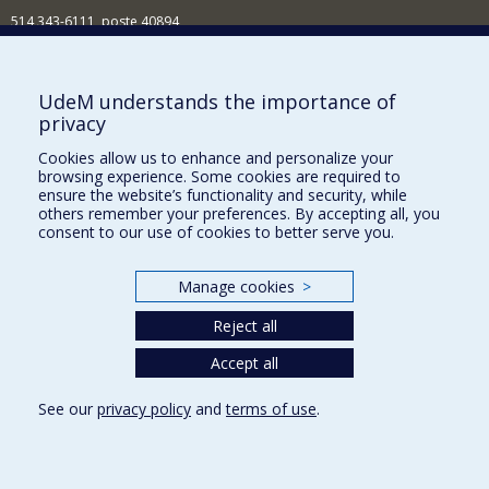
514 343-6111, poste 40894
Nouvelles et événements
Comment soutenir l'École?
UdeM understands the importance of
privacy
BESOIN D'AIDE?
Cookies allow us to enhance and personalize your
Plan du site
browsing experience. Some cookies are required to
Signaler une erreur
ensure the website’s functionality and security, while
others remember your preferences. By accepting all, you
Accessibilité
consent to our use of cookies to better serve you.
FACULTÉ DES ARTS ET DES SCIENCES
Manage cookies
>
Nos départements et écoles
Reject all
Nos centres d'études
Nos programmes et cours
Accept all
See our
privacy policy
and
terms of use
.
Privacy
Terms of use
Cookie Settings