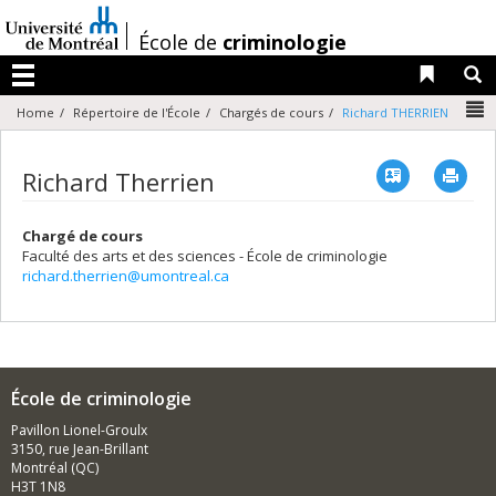
Passer
au
/
École de
criminologie
contenu
Liens 
R
Menu
N
Home
Répertoire de l'École
Chargés de cours
Richard THERRIEN
Vcard
Imp
Richard Therrien
Chargé de cours
Faculté des arts et des sciences - École de criminologie
richard.therrien@umontreal.ca
École de criminologie
Pavillon Lionel-Groulx
3150, rue Jean-Brillant
Montréal (QC)
H3T 1N8