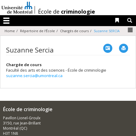
Passer
au
/
École de
criminologie
contenu
Liens 
R
Menu
N
Home
Répertoire de l'École
Chargés de cours
Suzanne SERCIA
Vcard
Imp
Suzanne Sercia
Chargée de cours
Faculté des arts et des sciences - École de criminologie
suzanne.sercia@umontreal.ca
École de criminologie
Pavillon Lionel-Groulx
3150, rue Jean-Brillant
Montréal (QC)
H3T 1N8