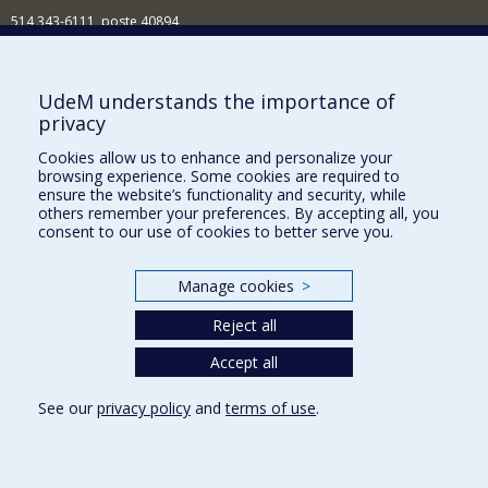
514 343-6111, poste 40894
Nouvelles et événements
Comment soutenir l'École?
UdeM understands the importance of
privacy
BESOIN D'AIDE?
Cookies allow us to enhance and personalize your
Plan du site
browsing experience. Some cookies are required to
Signaler une erreur
ensure the website’s functionality and security, while
others remember your preferences. By accepting all, you
Accessibilité
consent to our use of cookies to better serve you.
FACULTÉ DES ARTS ET DES SCIENCES
Manage cookies
>
Nos départements et écoles
Reject all
Nos centres d'études
Nos programmes et cours
Accept all
See our
privacy policy
and
terms of use
.
Privacy
Terms of use
Cookie Settings