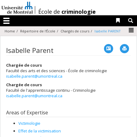
Passer
au
/
École de
criminologie
contenu
Liens 
R
Menu
N
Home
Répertoire de l'École
Chargés de cours
Isabelle PARENT
Vcard
Imp
Isabelle Parent
Chargée de cours
Faculté des arts et des sciences - École de criminologie
isabelle.parent@umontreal.ca
Chargée de cours
Faculté de l'apprentissage continu - Criminologie
isabelle.parent@umontreal.ca
Areas of Expertise
Victimologie
Effet de la victimisation