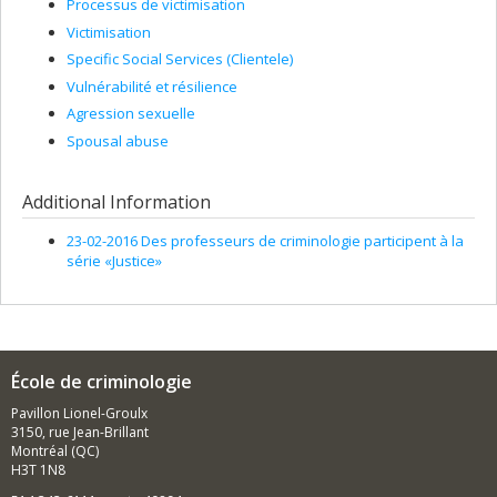
Processus de victimisation
Victimisation
Specific Social Services (Clientele)
Vulnérabilité et résilience
Agression sexuelle
Spousal abuse
Additional Information
23-02-2016 Des professeurs de criminologie participent à la
série «Justice»
École de criminologie
Pavillon Lionel-Groulx
3150, rue Jean-Brillant
Montréal (QC)
H3T 1N8