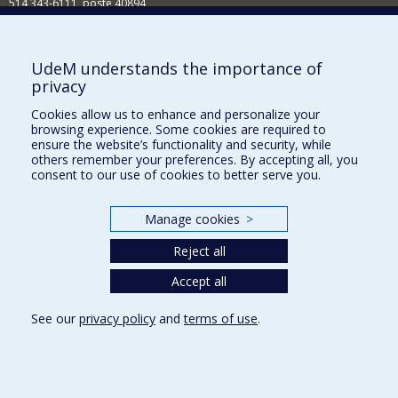
514 343-6111, poste 40894
Nouvelles et événements
Comment soutenir l'École?
UdeM understands the importance of
privacy
BESOIN D'AIDE?
Cookies allow us to enhance and personalize your
Plan du site
browsing experience. Some cookies are required to
Signaler une erreur
ensure the website’s functionality and security, while
others remember your preferences. By accepting all, you
Accessibilité
consent to our use of cookies to better serve you.
FACULTÉ DES ARTS ET DES SCIENCES
Manage cookies
>
Nos départements et écoles
Reject all
Nos centres d'études
Nos programmes et cours
Accept all
See our
privacy policy
and
terms of use
.
Privacy
Terms of use
Cookie Settings
Université de