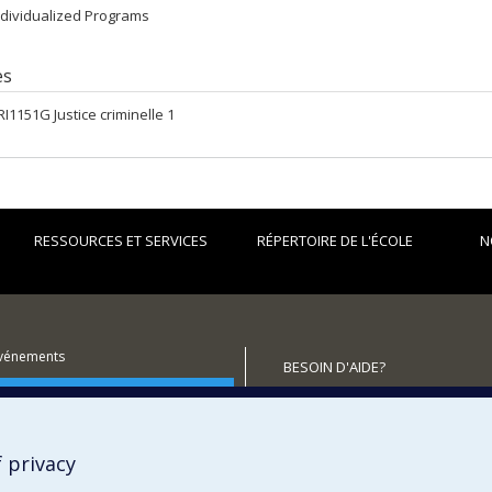
ndividualized Programs
es
RI1151G Justice criminelle 1
RESSOURCES ET SERVICES
RÉPERTOIRE DE L'ÉCOLE
N
événements
BESOIN D'AIDE?
utenir l'École?
Plan du site
Signaler une erreur
Accessibilité
 privacy