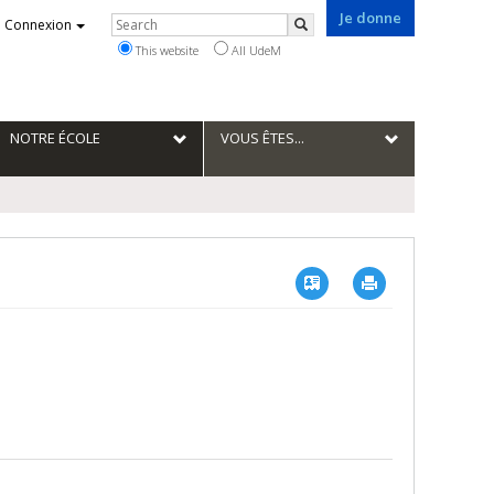
Je donne
Rechercher
Connexion
Search
This website
All UdeM
NOTRE ÉCOLE
VOUS ÊTES...
Vcard
Imprimer