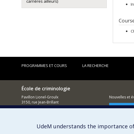
carrières ailleurs)
I
Cours
C
PROGRAMMES ET COURS
LA RECHERCHE
École de criminologie
Pavillon Lionel-Groulx
Nouvelles et 
3150, rue Jean-Brillant
Montréal (QC)
Comment so
H3T 1N8
514 343-6111, poste 40894
UdeM understands the importance of