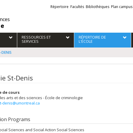
Liens
Répertoire
Facultés
Bibliothèques
Plan campus
externes
ences
ie
RESSOURCES ET
RÉPERTOIRE DE
SERVICES
L'ÉCOLE
T-DENIS
ie St-Denis
e de cours
des arts et des sciences - École de criminologie
st-denis@umontreal.ca
ion Programs
ocial Sciences and Social Action Social Sciences