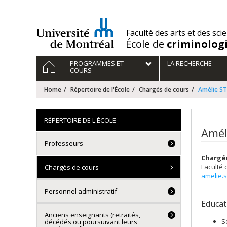
Passer
au
contenu
/
Faculté des arts et des sci
École de
criminolog
Navigation
HOME
PROGRAMMES ET
LA RECHERCHE
principale
COURS
Home
Répertoire de l'École
Chargés de cours
Amélie S
RÉPERTOIRE DE L'ÉCOLE
Amél
Professeurs
Chargé
Faculté 
Chargés de cours
amelie.
Personnel administratif
Educat
Anciens enseignants (retraités,
S
décédés ou poursuivant leurs