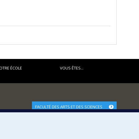
OTRE ÉCOLE
VOUS ÊTES...
FACULTÉ DES ARTS ET DES SCIENCES
Nos départements et écoles
Nos centres d'études
Nos programmes et cours