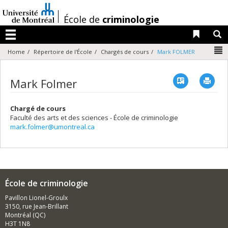
Passer
au
/
École de
criminologie
contenu
Liens 
R
Menu
N
Home
Répertoire de l'École
Chargés de cours
Mark FOLMER
Vcard
Imp
Mark Folmer
Chargé de cours
Faculté des arts et des sciences - École de criminologie
mark.folmer@umontreal.ca
École de criminologie
Pavillon Lionel-Groulx
3150, rue Jean-Brillant
Montréal (QC)
H3T 1N8