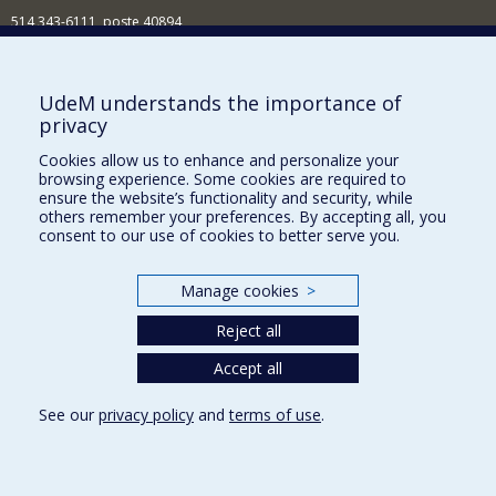
514 343-6111, poste 40894
Nouvelles et événements
Comment soutenir l'École?
UdeM understands the importance of
privacy
BESOIN D'AIDE?
Cookies allow us to enhance and personalize your
Plan du site
browsing experience. Some cookies are required to
Signaler une erreur
ensure the website’s functionality and security, while
others remember your preferences. By accepting all, you
Accessibilité
consent to our use of cookies to better serve you.
FACULTÉ DES ARTS ET DES SCIENCES
Manage cookies
>
Nos départements et écoles
Reject all
Nos centres d'études
Nos programmes et cours
Accept all
See our
privacy policy
and
terms of use
.
Privacy
Terms of use
Cookie Settings