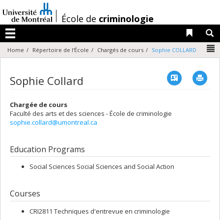
Passer
au
/
École de
criminologie
contenu
Liens 
R
Menu
N
Home
Répertoire de l'École
Chargés de cours
Sophie COLLARD
Vcard
Imp
Sophie Collard
Chargée de cours
Faculté des arts et des sciences - École de criminologie
sophie.collard@umontreal.ca
Education Programs
Social Sciences Social Sciences and Social Action
Courses
CRI2811 Techniques d'entrevue en criminologie