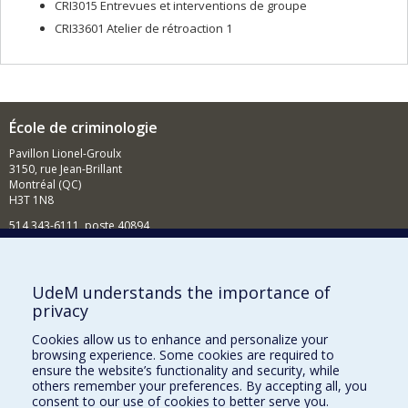
CRI3015 Entrevues et interventions de groupe
CRI33601 Atelier de rétroaction 1
École de criminologie
Pavillon Lionel-Groulx
3150, rue Jean-Brillant
Montréal (QC)
H3T 1N8
514 343-6111, poste 40894
Nouvelles et événements
Comment soutenir l'École?
UdeM understands the importance of
privacy
BESOIN D'AIDE?
Cookies allow us to enhance and personalize your
Plan du site
browsing experience. Some cookies are required to
Signaler une erreur
ensure the website’s functionality and security, while
others remember your preferences. By accepting all, you
Accessibilité
consent to our use of cookies to better serve you.