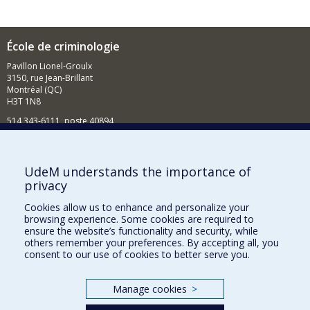
Grade :
M. Sc.
Lien vers le document dans Papyrus
École de criminologie
Pavillon Lionel-Groulx
3150, rue Jean-Brillant
Montréal (QC)
H3T 1N8
514 343-6111, poste 40894
Nouvelles et événements
Comment soutenir l'École?
UdeM understands the importance of
privacy
BESOIN D'AIDE?
Cookies allow us to enhance and personalize your
Plan du site
browsing experience. Some cookies are required to
Signaler une erreur
ensure the website’s functionality and security, while
others remember your preferences. By accepting all, you
Accessibilité
consent to our use of cookies to better serve you.
FACULTÉ DES ARTS ET DES SCIENCES
Manage cookies
>
Nos départements et écoles