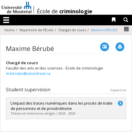
Passer
au
/
École de
criminologie
contenu
Liens 
R
Menu
N
Home
Répertoire de l'École
Chargés de cours
Maxime BÉRUBÉ
Vcard
Imp
Maxime Bérubé
Chargé de cours
Faculté des arts et des sciences - École de criminologie
m.berube@umontreal.ca
Student supervision
Expand all
L’impact des traces numériques dans les procès de traite
de personnes et de proxénétisme
Thèses et mémoires dirigés / 2024 - 2024
Graduate :
Giroux, Gabriel
Cycle :
Master's