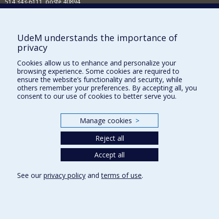
514 343-6111, poste 40894
Nouvelles et événements
Comment soutenir l'École?
UdeM understands the importance of
privacy
BESOIN D'AIDE?
Cookies allow us to enhance and personalize your
Plan du site
browsing experience. Some cookies are required to
Signaler une erreur
ensure the website’s functionality and security, while
others remember your preferences. By accepting all, you
Accessibilité
consent to our use of cookies to better serve you.
FACULTÉ DES ARTS ET DES SCIENCES
Manage cookies
>
Nos départements et écoles
Reject all
Nos centres d'études
Nos programmes et cours
Accept all
See our
privacy policy
and
terms of use
.
Privacy
Terms of use
Cookie Settings
Université de