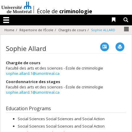
Passer
au
/
École de
criminologie
contenu
Liens 
R
Menu
N
Home
Répertoire de l'École
Chargés de cours
Sophie ALLARD
Vcard
Imp
Sophie Allard
Chargée de cours
Faculté des arts et des sciences - École de criminologie
sophie.allard.1@umontreal.ca
Coordonnatrice des stages
Faculté des arts et des sciences - École de criminologie
sophie.allard.1@umontreal.ca
Education Programs
Social Sciences Social Sciences and Social Action
Social Sciences Social Sciences and Social Action