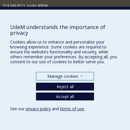
514 343-6111, poste 40894
Nouvelles et événements
Comment soutenir l'École?
UdeM understands the importance of
privacy
BESOIN D'AIDE?
Cookies allow us to enhance and personalize your
Plan du site
browsing experience. Some cookies are required to
Signaler une erreur
ensure the website’s functionality and security, while
others remember your preferences. By accepting all, you
Accessibilité
consent to our use of cookies to better serve you.
FACULTÉ DES ARTS ET DES SCIENCES
Manage cookies
>
Nos départements et écoles
Reject all
Nos centres d'études
Nos programmes et cours
Accept all
See our
privacy policy
and
terms of use
.
Privacy
Terms of use
Cookie Settings