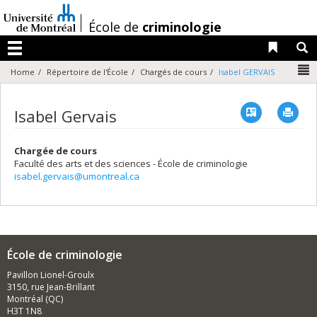
Passer
au
/
École de
criminologie
contenu
Liens 
R
Menu
N
Home
Répertoire de l'École
Chargés de cours
Isabel GERVAIS
Vcard
Imp
Isabel Gervais
Chargée de cours
Faculté des arts et des sciences - École de criminologie
isabel.gervais@umontreal.ca
École de criminologie
Pavillon Lionel-Groulx
3150, rue Jean-Brillant
Montréal (QC)
H3T 1N8