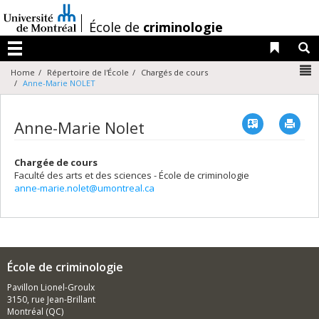
Passer
au
/
École de
criminologie
contenu
Liens 
R
Menu
N
Home
Répertoire de l'École
Chargés de cours
Anne-Marie NOLET
Vcard
Imp
Anne-Marie Nolet
Chargée de cours
Faculté des arts et des sciences - École de criminologie
anne-marie.nolet@umontreal.ca
École de criminologie
Pavillon Lionel-Groulx
3150, rue Jean-Brillant
Montréal (QC)