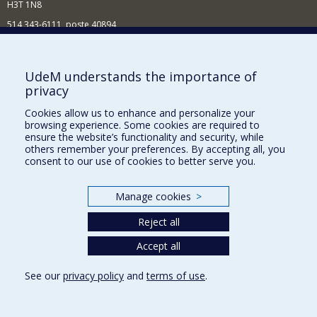
H3T 1N8
514 343-6111, poste 40894
Nouvelles et événements
Comment soutenir l'École?
UdeM understands the importance of
privacy
BESOIN D'AIDE?
Cookies allow us to enhance and personalize your
Plan du site
browsing experience. Some cookies are required to
Signaler une erreur
ensure the website’s functionality and security, while
others remember your preferences. By accepting all, you
Accessibilité
consent to our use of cookies to better serve you.
FACULTÉ DES ARTS ET DES SCIENCES
Manage cookies
>
Nos départements et écoles
Reject all
Nos centres d'études
Nos programmes et cours
Accept all
See our
privacy policy
and
terms of use
.
Privacy
Terms of use