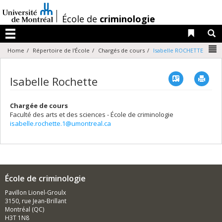
Passer
au
/
École de
criminologie
contenu
Liens 
R
Menu
N
Home
Répertoire de l'École
Chargés de cours
Isabelle ROCHETTE
Vcard
Imp
Isabelle Rochette
Chargée de cours
Faculté des arts et des sciences - École de criminologie
isabelle.rochette.1@umontreal.ca
École de criminologie
Pavillon Lionel-Groulx
3150, rue Jean-Brillant
Montréal (QC)
H3T 1N8