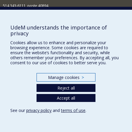
514 343-6111, poste 40894
Nouvelles et événements
Comment soutenir l'École?
UdeM understands the importance of
privacy
BESOIN D'AIDE?
Cookies allow us to enhance and personalize your
Plan du site
browsing experience. Some cookies are required to
Signaler une erreur
ensure the website’s functionality and security, while
others remember your preferences. By accepting all, you
Accessibilité
consent to our use of cookies to better serve you.
FACULTÉ DES ARTS ET DES SCIENCES
Manage cookies
>
Nos départements et écoles
Reject all
Nos centres d'études
Nos programmes et cours
Accept all
See our
privacy policy
and
terms of use
.
Privacy
Terms of use
Cookie Settings