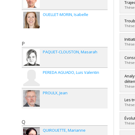
Grad
Traje
Cycle
Thèses
Grade
OUELLET-MORIN
Isabelle
Lien 
Grad
Troub
Cycle
Thèses
Grade
Lien 
Grad
Initi
P
Cycle
Thèses
Grade
PAQUET-CLOUSTON
Masarah
Lien 
Grad
Conso
Cycle
Thèses
Grade
PEREDA AGUADO
Luis Valentin
Lien 
Grad
Analy
Cycle
déten
Grade
Thèses
Lien 
PROULX
Jean
Grad
Les t
Cycle
Thèses
Grade
Lien 
Grad
Évolu
Q
Cycle
Thèses
Grade
QUIROUETTE
Marianne
Lien 