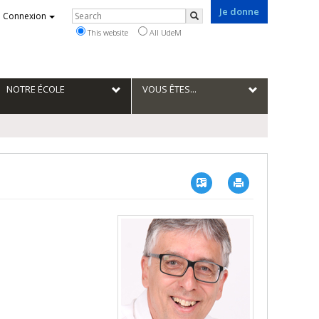
Je donne
Rechercher
Connexion
Search
This website
All UdeM
NOTRE ÉCOLE
VOUS ÊTES...
Vcard
Imprimer