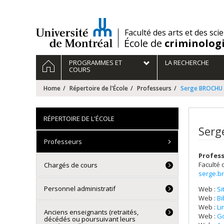
Passer
au
contenu
/
Faculté des arts et des sci
École de
criminolog
Navigation
HOME
PROGRAMMES ET
LA RECHERCHE
principale
COURS
Home
Répertoire de l'École
Professeurs
Serge BROCHU
RÉPERTOIRE DE L'ÉCOLE
Serg
Professeurs
Profess
Faculté 
Chargés de cours
serge.b
Personnel administratif
Web :
Si
Web :
Bi
Web :
Li
Anciens enseignants (retraités,
Web :
Go
décédés ou poursuivant leurs