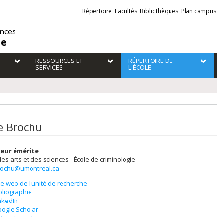
Liens
Répertoire
Facultés
Bibliothèques
Plan campus
externes
ences
ie
RESSOURCES ET
RÉPERTOIRE DE
SERVICES
L'ÉCOLE
e Brochu
eur émérite
des arts et des sciences - École de criminologie
rochu@umontreal.ca
te web de l’unité de recherche
bliographie
nkedIn
ogle Scholar