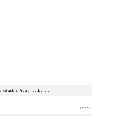
ers; Program evaluation. He is the author of 119 papers
es.
ct offenders; Program evaluation.
Expand all