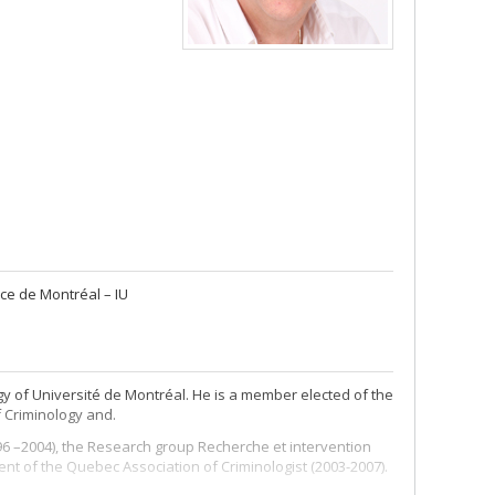
ce de Montréal – IU
ogy of Université de Montréal. He is a member elected of the
f Criminology and.
996 –2004), the Research group Recherche et intervention
nt of the Quebec Association of Criminologist (2003-2007).