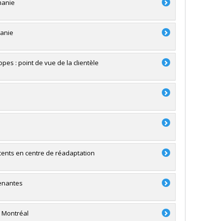
manie
manie
s : point de vue de la clientèle
cents en centre de réadaptation
venantes
 Montréal