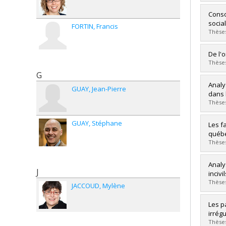
Lien 
Grad
Conso
Cycle
social
FORTIN
Francis
Grade
Thèses
Lien 
Grad
De l'
Cycle
Thèses
Grade
G
Grad
Analy
Lien 
GUAY
Jean-Pierre
Cycle
dans 
Grade
Thèses
Lien 
GUAY
Stéphane
Grad
Les f
Cycle
québé
Grade
Thèses
Lien 
Grad
Analy
J
Cycle
inciv
Grade
Thèses
JACCOUD
Mylène
Lien 
Grad
Les p
Cycle
irrégu
Grade
Thèses