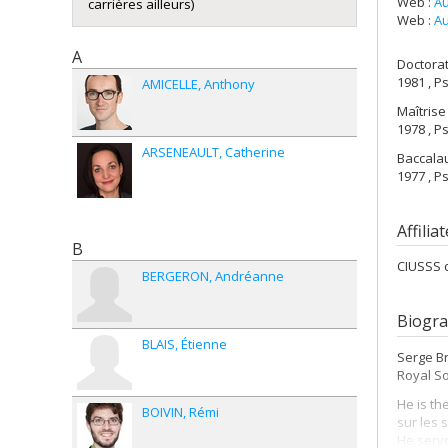
Web :
Au
carrières ailleurs)
Web :
Au
A
Doctora
1981 , P
AMICELLE
Anthony
Maîtrise
1978 , P
ARSENEAULT
Catherine
Baccala
1977 , P
Affilia
B
CIUSSS d
BERGERON
Andréanne
Biogr
BLAIS
Étienne
Serge Br
Royal So
He is th
BOIVIN
Rémi
sur les 
He serve