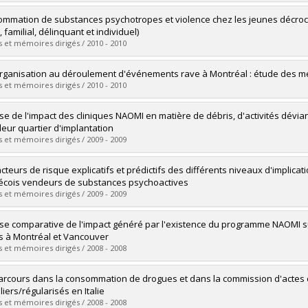
vers le document dans Papyrus
uate :
Magrinelli Orsi, Mylène
mmation de substances psychotropes et violence chez les jeunes décroche
 :
Doctoral
, familial, délinquant et individuel)
 :
Ph. D.
 et mémoires dirigés / 2010 - 2010
vers le document dans Papyrus
uate :
Nadeau, Marie-France
organisation au déroulement d'événements rave à Montréal : étude des m
 :
Master's
 et mémoires dirigés / 2010 - 2010
 :
M. Sc.
uate :
Maari, Frédéric
se de l'impact des cliniques NAOMI en matière de débris, d'activités dévia
vers le document dans Papyrus
 :
Master's
leur quartier d'implantation
 :
M. Sc.
 et mémoires dirigés / 2009 - 2009
vers le document dans Papyrus
uate :
Ally, Marc-André
acteurs de risque explicatifs et prédictifs des différents niveaux d'implic
 :
Master's
cois vendeurs de substances psychoactives
 :
M. Sc.
 et mémoires dirigés / 2009 - 2009
vers le document dans Papyrus
uate :
Paquin, Mathieu
se comparative de l'impact généré par l'existence du programme NAOMI su
 :
Master's
ils à Montréal et Vancouver
 :
M. Sc.
 et mémoires dirigés / 2008 - 2008
vers le document dans Papyrus
uate :
Lasnier, Benoit
arcours dans la consommation de drogues et dans la commission d'actes c
 :
Master's
liers/régularisés en Italie
 :
M. Sc.
 et mémoires dirigés / 2008 - 2008