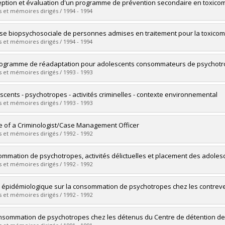
uate :
Schneeberger, Pascal
ption et évaluation d'un programme de prévention secondaire en toxico
 :
Master's
 et mémoires dirigés / 1994 - 1994
 :
M. Sc.
vers le document dans Papyrus
uate :
Émond, Shirley
se biopsychosociale de personnes admises en traitement pour la toxico
 :
Master's
 et mémoires dirigés / 1994 - 1994
 :
M. Sc.
vers le document dans Papyrus
uate :
Brunelle, Natacha
ogramme de réadaptation pour adolescents consommateurs de psychotrope
 :
Master's
 et mémoires dirigés / 1993 - 1993
 :
M. Sc.
vers le document dans Papyrus
uate :
Le Blanc, Marie-Hélène
scents - psychotropes - activités criminelles - contexte environnemental
 :
Master's
 et mémoires dirigés / 1993 - 1993
 :
M. Sc.
vers le document dans Papyrus
uate :
Normand, Nathalie
le of a Criminologist/Case Management Officer
 :
Master's
 et mémoires dirigés / 1992 - 1992
 :
M. Sc.
vers le document dans Papyrus
uate :
Bannister, Marjorie
mmation de psychotropes, activités délictuelles et placement des adoles
 :
Master's
 et mémoires dirigés / 1992 - 1992
 :
M. Sc.
vers le document dans Papyrus
uate :
Groulx, France
 épidémiologique sur la consommation de psychotropes chez les contre
 :
Master's
 et mémoires dirigés / 1992 - 1992
 :
M. Sc.
vers le document dans Papyrus
uate :
Desjardins, Lyne
nsommation de psychotropes chez les détenus du Centre de détention de
 :
Master's