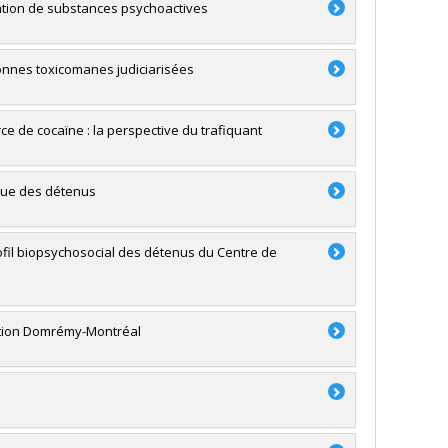
mation de substances psychoactives
sonnes toxicomanes judiciarisées
rce de cocaïne : la perspective du trafiquant
 vue des détenus
fil biopsychosocial des détenus du Centre de
tation Domrémy-Montréal