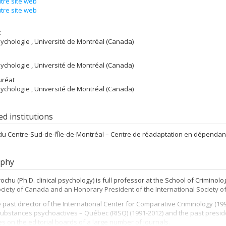
tre site web
tre site web
t
sychologie , Université de Montréal (Canada)
sychologie , Université de Montréal (Canada)
uréat
sychologie , Université de Montréal (Canada)
ted institutions
u Centre-Sud-de-l’Île-de-Montréal – Centre de réadaptation en dépendan
aphy
ochu (Ph.D. clinical psychology) is full professor at the School of Criminol
ciety of Canada and an Honorary President of the International Society o
e past director of the International Center for Comparative Criminology (1
substances psychoactives – Québec (RISQ) (1991-2012) and the past preside
s on the editorial boards of a large number of journals.