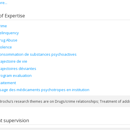
e...
arch themes are on Drugs/crime relationships; Treatment of addict offend
d in scientific journals, 12 books, 58 chapters and 314 scientific conferenc
of Expertise
rime
elinquency
rug Abuse
iolence
onsommation de substances psychoactives
rajectoire de vie
rajectoires déviantes
rogram evaluation
raitement
sage des médicaments psychotropes en institution
Brochu’s research themes are on Drugs/crime relationships; Treatment of addi
t supervision