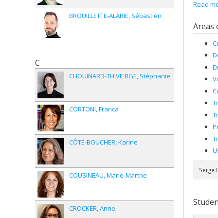
Read mor
His rese
BROUILLETTE-ALARIE
Sébastien
publishe
Areas 
C
D
C
D
CHOUINARD-THIVIERGE
Stéphanie
V
C
T
CORTONI
Franca
T
P
T
CÔTÉ-BOUCHER
Karine
U
Serge 
COUSINEAU
Marie-Marthe
Studen
CROCKER
Anne