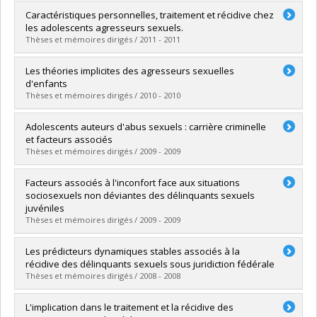
Graduate :
Ruest, Caroline
Caractéristiques personnelles, traitement et récidive chez
Cycle :
Master's
les adolescents agresseurs sexuels.
Grade :
M. Sc.
Thèses et mémoires dirigés / 2011 - 2011
Lien vers le document dans Papyrus
Graduate :
Côté, Catherine
Les théories implicites des agresseurs sexuelles
Cycle :
Master's
d'enfants
Grade :
M. Sc.
Thèses et mémoires dirigés / 2010 - 2010
Lien vers le document dans Papyrus
Graduate :
Paquette, Sarah
Adolescents auteurs d'abus sexuels : carrière criminelle
Cycle :
Master's
et facteurs associés
Grade :
M. Sc.
Thèses et mémoires dirigés / 2009 - 2009
Lien vers le document dans Papyrus
Graduate :
Carpentier, Julie
Facteurs associés à l'inconfort face aux situations
Cycle :
Doctoral
sociosexuels non déviantes des délinquants sexuels
Grade :
Ph. D.
juvéniles
Lien vers le document dans Papyrus
Thèses et mémoires dirigés / 2009 - 2009
Graduate :
Bernard, Claudia
Les prédicteurs dynamiques stables associés à la
Cycle :
Master's
récidive des délinquants sexuels sous juridiction fédérale
Grade :
M. Sc.
Thèses et mémoires dirigés / 2008 - 2008
Lien vers le document dans Papyrus
Graduate :
Quesnel, Marie-Hélène
L'implication dans le traitement et la récidive des