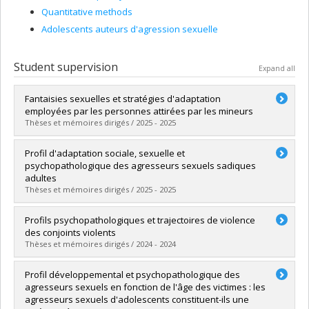
Quantitative methods
Adolescents auteurs d'agression sexuelle
Student supervision
Expand all
Fantaisies sexuelles et stratégies d'adaptation
employées par les personnes attirées par les mineurs
Thèses et mémoires dirigés / 2025 - 2025
Graduate :
Garant, Etienne
Profil d'adaptation sociale, sexuelle et
Cycle :
Doctoral
psychopathologique des agresseurs sexuels sadiques
Grade :
Ph. D.
adultes
Lien vers le document dans Papyrus
Thèses et mémoires dirigés / 2025 - 2025
Graduate :
Pellerin, Rose
Profils psychopathologiques et trajectoires de violence
Cycle :
Master's
des conjoints violents
Grade :
M. Sc.
Thèses et mémoires dirigés / 2024 - 2024
Lien vers le document dans Papyrus
Graduate :
Pavy, Alexandre
Profil développemental et psychopathologique des
Cycle :
Master's
agresseurs sexuels en fonction de l'âge des victimes : les
Grade :
M. Sc.
agresseurs sexuels d'adolescents constituent-ils une