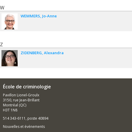
W
WEMMERS
Jo-Anne
Z
ZIDENBERG
Alexandra
École de criminologie
Pavillon Lionel-Groulx
3150, rue Jean-Brillant
Montréal (QC)
H3T 1N8
514 343-6111, poste 40894
Nouvelles et événements