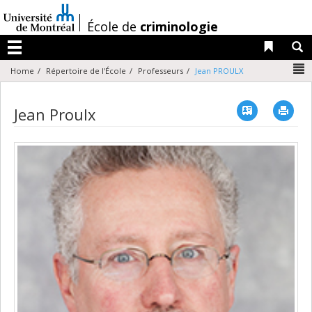
Passer
au
/
École de
criminologie
contenu
Liens 
R
Menu
N
Home
Répertoire de l'École
Professeurs
Jean PROULX
Vcard
Imp
Jean Proulx