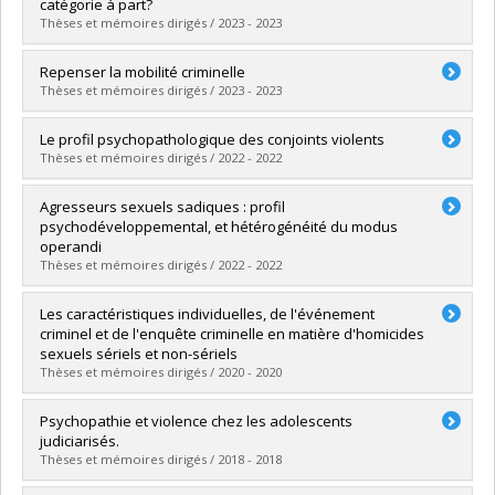
Lien vers le document dans Papyrus
catégorie à part?
Thèses et mémoires dirigés / 2023 - 2023
Graduate :
Veillette, Anne-Pénélope
Repenser la mobilité criminelle
Cycle :
Master's
Thèses et mémoires dirigés / 2023 - 2023
Grade :
M. Sc.
Lien vers le document dans Papyrus
Graduate :
Michaud, Patrick
Le profil psychopathologique des conjoints violents
Cycle :
Doctoral
Thèses et mémoires dirigés / 2022 - 2022
Grade :
Ph. D.
Lien vers le document dans Papyrus
Graduate :
Ménard, Ingrid
Agresseurs sexuels sadiques : profil
Cycle :
Master's
psychodéveloppemental, et hétérogénéité du modus
Grade :
M. Sc.
operandi
Lien vers le document dans Papyrus
Thèses et mémoires dirigés / 2022 - 2022
Graduate :
Gauthier, Alexandre
Les caractéristiques individuelles, de l'événement
Cycle :
Master's
criminel et de l'enquête criminelle en matière d'homicides
Grade :
M. Sc.
sexuels sériels et non-sériels
Lien vers le document dans Papyrus
Thèses et mémoires dirigés / 2020 - 2020
Graduate :
James, Jonathan
Psychopathie et violence chez les adolescents
Cycle :
Doctoral
judiciarisés.
Grade :
Ph. D.
Thèses et mémoires dirigés / 2018 - 2018
Lien vers le document dans Papyrus