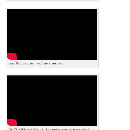
Jean Proulx : Les meurtriers sexuels
05-07-2017 Jean Proulx - Les processus de passage à