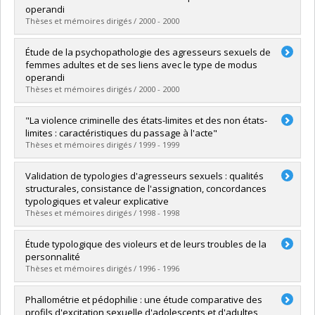
Grade :
M. Sc.
operandi
Lien vers le document dans Papyrus
Thèses et mémoires dirigés / 2000 - 2000
Graduate :
Raymond, Michel
Étude de la psychopathologie des agresseurs sexuels de
Cycle :
Master's
femmes adultes et de ses liens avec le type de modus
Grade :
M. Sc.
operandi
Lien vers le document dans Papyrus
Thèses et mémoires dirigés / 2000 - 2000
Graduate :
Roy, Étienne
"La violence criminelle des états-limites et des non états-
Cycle :
Master's
limites : caractéristiques du passage à l'acte"
Grade :
M. Sc.
Thèses et mémoires dirigés / 1999 - 1999
Lien vers le document dans Papyrus
Graduate :
Bernard, Guillaume
Validation de typologies d'agresseurs sexuels : qualités
Cycle :
Master's
structurales, consistance de l'assignation, concordances
Grade :
M. Sc.
typologiques et valeur explicative
Lien vers le document dans Papyrus
Thèses et mémoires dirigés / 1998 - 1998
Graduate :
Guay, Jean-Pierre
Étude typologique des violeurs et de leurs troubles de la
Cycle :
Master's
personnalité
Grade :
M. Sc.
Thèses et mémoires dirigés / 1996 - 1996
Lien vers le document dans Papyrus
Graduate :
Webanck, Thierry
Phallométrie et pédophilie : une étude comparative des
Cycle :
Master's
profils d'excitation sexuelle d'adolescents et d'adultes