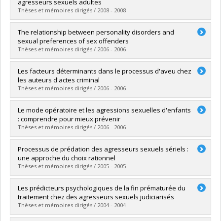
Cycle :
Master's
agresseurs sexuels adultes
Grade :
M. Sc.
Thèses et mémoires dirigés / 2008 - 2008
Lien vers le document dans Papyrus
Graduate :
Marchand, Anouk
The relationship between personality disorders and
Cycle :
Master's
sexual preferences of sex offenders
Grade :
M. Sc.
Thèses et mémoires dirigés / 2006 - 2006
Lien vers le document dans Papyrus
Graduate :
Lilova, Iliana
Les facteurs déterminants dans le processus d'aveu chez
Cycle :
Master's
les auteurs d'actes criminal
Grade :
M. Sc.
Thèses et mémoires dirigés / 2006 - 2006
Lien vers le document dans Papyrus
Graduate :
Deslauriers-Varin, Nadine
Le mode opératoire et les agressions sexuelles d'enfants
Cycle :
Master's
: comprendre pour mieux prévenir
Grade :
M. Sc.
Thèses et mémoires dirigés / 2006 - 2006
Lien vers le document dans Papyrus
Graduate :
Leclerc, Benoit
Processus de prédation des agresseurs sexuels sériels :
Cycle :
Doctoral
une approche du choix rationnel
Grade :
Ph. D.
Thèses et mémoires dirigés / 2005 - 2005
Lien vers le document dans Papyrus
Graduate :
Beauregard, Éric
Les prédicteurs psychologiques de la fin prématurée du
Cycle :
Doctoral
traitement chez des agresseurs sexuels judiciarisés
Grade :
Ph. D.
Thèses et mémoires dirigés / 2004 - 2004
Lien vers le document dans Papyrus