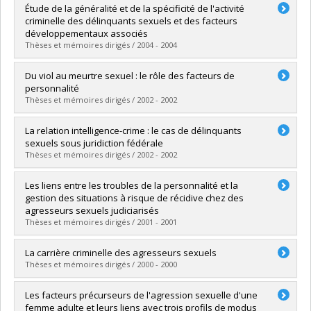
Graduate :
Chouinard, Audrey
Étude de la généralité et de la spécificité de l'activité
Cycle :
Master's
criminelle des délinquants sexuels et des facteurs
Grade :
M. Sc.
développementaux associés
Lien vers le document dans Papyrus
Thèses et mémoires dirigés / 2004 - 2004
Graduate :
Lussier, Patrick
Du viol au meurtre sexuel : le rôle des facteurs de
Cycle :
Doctoral
personnalité
Grade :
Ph. D.
Thèses et mémoires dirigés / 2002 - 2002
Lien vers le document dans Papyrus
Graduate :
Sauvêtre, Nadège
La relation intelligence-crime : le cas de délinquants
Cycle :
Master's
sexuels sous juridiction fédérale
Grade :
M. Sc.
Thèses et mémoires dirigés / 2002 - 2002
Lien vers le document dans Papyrus
Graduate :
Guay, Jean-Pierre
Les liens entre les troubles de la personnalité et la
Cycle :
Doctoral
gestion des situations à risque de récidive chez des
Grade :
Ph. D.
agresseurs sexuels judiciarisés
Lien vers le document dans Papyrus
Thèses et mémoires dirigés / 2001 - 2001
Graduate :
Lussier, Patrick
La carrière criminelle des agresseurs sexuels
Cycle :
Master's
Thèses et mémoires dirigés / 2000 - 2000
Grade :
M. Sc.
Lien vers le document dans Papyrus
Graduate :
Boutin, Sandra
Les facteurs précurseurs de l'agression sexuelle d'une
Cycle :
Master's
femme adulte et leurs liens avec trois profils de modus