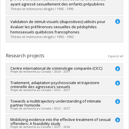
Grade :
M. Sc.
ayant agressé sexuellement des enfants prépubères
Lien vers le document dans Papyrus
Thèses et mémoires dirigés / 1995 - 1995
Graduate :
Pellerin, Bruno
Validation de stimuli visuels (diapositives) utilisés pour
Cycle :
Master's
évaluer les préférences sexuelles de pédophiles
Grade :
M. Sc.
homosexuels québécois francophones
Lien vers le document dans Papyrus
Thèses et mémoires dirigés / 1992 - 1992
Graduate :
Daigneault, Daniel A.
Cycle :
Master's
Research projects
Expand all
Grade :
M. Sc.
Lien vers le document dans Papyrus
Centre international de criminologie comparée (CICC)
Projet de recherche au Canada / 2024 - 2031
Lead researcher :
Traitement, adaptation psychosociale et trajectoire
David Décary-Hétu
,
Chloé Leclerc
criminelle des agresseurs sexuels
Co-researchers :
Jean Proulx
,
Denis Lafortune
,
Jo-Anne
Projet de recherche au Canada / 2022 - 2027
Wemmers
,
Massimiliano Mulone
,
Samuel Tanner
,
Céline
Bellot (In memoriam)
,
Franca Cortoni
,
Benoît Dupont
,
Étienne
Lead researcher :
Towards a multitrajectory understanding of intimate
Jean Proulx
Blais
,
Frédéric Ouellet
,
Amissi Melchiade Manirabona
,
Jean-
partner homicide
Co-researchers :
Franca Cortoni
,
Frédéric Ouellet
,
Francis
Pierre Guay
,
Isabelle V. Daignault
,
Rémi Boivin
,
Francis Fortin
Projet de recherche au Canada / 2022 - 2027
Fortin
,
Tamsin Higgs
,
Christian Joyal
,
Julie Carpentier
,
Nadine
,
Estibaliz Jimenez
,
Anne Crocker
,
David Grondin
,
Miriam
Deslauriers-Varin
,
Patrick Lussier
,
Monique Tardif
,
Jonathan
Cohen
,
Marianne Quirouette
,
Tamsin Higgs
,
Catherine
Lead researcher :
Mobilizing evidence into the effective treatment of sexual
Tamsin Higgs
James
offenders: A feasibility study
Arseneault
,
Masarah Paquet-Clouston
,
Alain-Guy Sipowo
,
Co-researchers :
Jean Proulx
,
Frédéric Ouellet
,
Anne Crocker
,
Funding sources:
FRQSC/Fonds de recherche du Québec -
Projet de recherche au Canada / 2021 - 2026