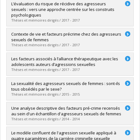
Graduate :
Francoeur, Jonathan
L’évaluation du risque de récidive des agresseurs
Cycle :
Master's
sexuels : vers une approche centrée sur les construits
Grade :
M. Sc.
psychologiques
Lien vers le document dans Papyrus
Thèses et mémoires dirigés / 2017 - 2017
Graduate :
Brouillette-Alarie, Sébastien
Contexte de vie et facteurs précrime chez des agresseurs
Cycle :
Doctoral
sexuels de femmes
Grade :
Ph. D.
Thèses et mémoires dirigés / 2017 - 2017
Lien vers le document dans Papyrus
Graduate :
Schraenen, Jolaine
Les facteurs associés à l’alliance thérapeutique avec les
Cycle :
Master's
adolescents auteurs d’agressions sexuelles
Grade :
M. Sc.
Thèses et mémoires dirigés / 2017 - 2017
Lien vers le document dans Papyrus
Graduate :
Kirouac-Ouimet, Audrey
La sexualité des agresseurs sexuels de femmes : sont-ils
Cycle :
Master's
tous obsédés par le sexe?
Grade :
M. Sc.
Thèses et mémoires dirigés / 2015 - 2015
Lien vers le document dans Papyrus
Graduate :
Langevin, Stephanie
Une analyse descriptive des facteurs pré-crime recensés
Cycle :
Master's
au sein d'un échantillon d'agresseurs sexuels de femmes
Grade :
M. Sc.
Thèses et mémoires dirigés / 2014 - 2014
Lien vers le document dans Papyrus
Graduate :
Foisy, Dominic
Le modèle confluent de l'agression sexuelle appliqué à
Cycle :
Master's
quatre paramètres de la carrière criminelle sexuelle