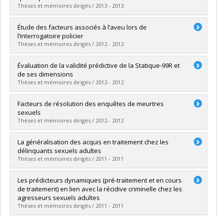
Grade :
M. Sc.
Thèses et mémoires dirigés / 2013 - 2013
Lien vers le document dans Papyrus
Graduate :
Laporte, Jean-François
Étude des facteurs associés à l’aveu lors de
Cycle :
Master's
l’interrogatoire policier
Grade :
M. Sc.
Thèses et mémoires dirigés / 2012 - 2012
Lien vers le document dans Papyrus
Graduate :
Monguilod, Andréa
Évaluation de la validité prédictive de la Statique-99R et
Cycle :
Master's
de ses dimensions
Grade :
M. Sc.
Thèses et mémoires dirigés / 2012 - 2012
Lien vers le document dans Papyrus
Graduate :
Brouillette-Alarie, Sébastien
Facteurs de résolution des enquêtes de meurtres
Cycle :
Master's
sexuels
Grade :
M. Sc.
Thèses et mémoires dirigés / 2012 - 2012
Lien vers le document dans Papyrus
Graduate :
Chaverot, David
La généralisation des acquis en traitement chez les
Cycle :
Master's
délinquants sexuels adultes
Grade :
M. Sc.
Thèses et mémoires dirigés / 2011 - 2011
Lien vers le document dans Papyrus
Graduate :
Sylvain, Virginie
Les prédicteurs dynamiques (pré-traitement et en cours
Cycle :
Master's
de traitement) en lien avec la récidive criminelle chez les
Grade :
M. Sc.
agresseurs sexuels adultes
Lien vers le document dans Papyrus
Thèses et mémoires dirigés / 2011 - 2011