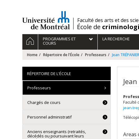
Passer
au
contenu
/
Faculté des arts et des sci
École de
criminolog
Navigation
HOME
PROGRAMMES ET
LA RECHERCHE
principale
COURS
Home
Répertoire de l'École
Professeurs
Jean TRÉPANIE
RÉPERTOIRE DE L'ÉCOLE
Jean
Professeurs
Profess
Faculté 
Chargés de cours
jean.tr
Personnel administratif
Télécopi
Anciens enseignants (retraités,
Areas 
décédés ou poursuivant leurs