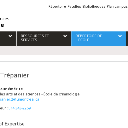
Liens
Répertoire
Facultés
Bibliothèques
Plan campus
externes
ences
ie
RESSOURCES ET
RÉPERTOIRE DE
SERVICES
L'ÉCOLE
R
 Trépanier
eur émérite
des arts et des sciences - École de criminologie
epanier.2@umontreal.ca
eur :
514 343-2269
of Expertise