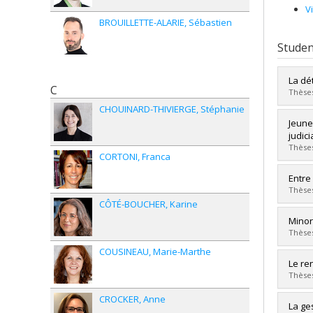
V
BROUILLETTE-ALARIE
Sébastien
Studen
La dé
C
Thèses
CHOUINARD-THIVIERGE
Stéphanie
Grad
Jeune
Cycle
judici
Grade
Thèses
CORTONI
Franca
Lien 
Grad
Entre
Cycle
Thèses
Grade
CÔTÉ-BOUCHER
Karine
Lien 
Grad
Minor
Cycle
Thèses
Grade
COUSINEAU
Marie-Marthe
Lien 
Grad
Le re
Cycle
Thèses
Grade
CROCKER
Anne
Lien 
Grad
La ge