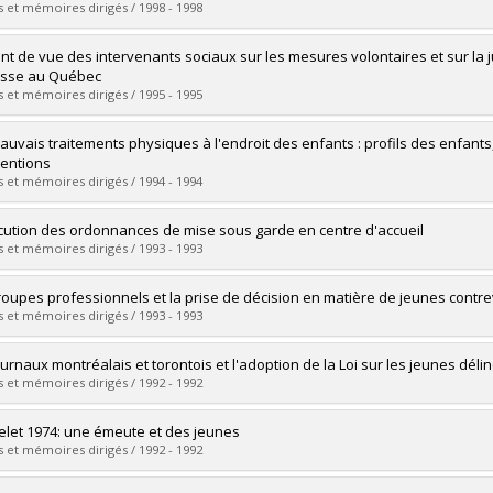
 :
Master's
 et mémoires dirigés / 1998 - 1998
 :
LL. M.
vers le document dans Papyrus
uate :
Strimelle, Véronique
int de vue des intervenants sociaux sur les mesures volontaires et sur la j
 :
Doctoral
esse au Québec
 :
Ph. D.
 et mémoires dirigés / 1995 - 1995
vers le document dans Papyrus
uate :
Guinard, Pierre-Antoine
auvais traitements physiques à l'endroit des enfants : profils des enfant
 :
Master's
ventions
 :
M. Sc.
 et mémoires dirigés / 1994 - 1994
vers le document dans Papyrus
uate :
Robert, Viviane
cution des ordonnances de mise sous garde en centre d'accueil
 :
Master's
 et mémoires dirigés / 1993 - 1993
 :
M. Sc.
vers le document dans Papyrus
uate :
Tessier, Eric
roupes professionnels et la prise de décision en matière de jeunes contr
 :
Master's
 et mémoires dirigés / 1993 - 1993
 :
M. Sc.
vers le document dans Papyrus
uate :
Lamoureux, Claude
ournaux montréalais et torontois et l'adoption de la Loi sur les jeunes dél
 :
Master's
 et mémoires dirigés / 1992 - 1992
 :
M. Sc.
vers le document dans Papyrus
uate :
Dubois, Pierre
elet 1974: une émeute et des jeunes
 :
Master's
 et mémoires dirigés / 1992 - 1992
 :
M. Sc.
vers le document dans Papyrus