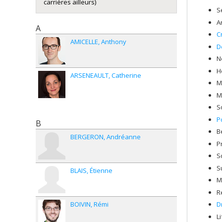
carrières ailleurs)
S
A
A
C
AMICELLE
Anthony
D
N
H
ARSENEAULT
Catherine
M
M
S
P
B
B
BERGERON
Andréanne
P
S
S
BLAIS
Étienne
M
R
BOIVIN
Rémi
D
L