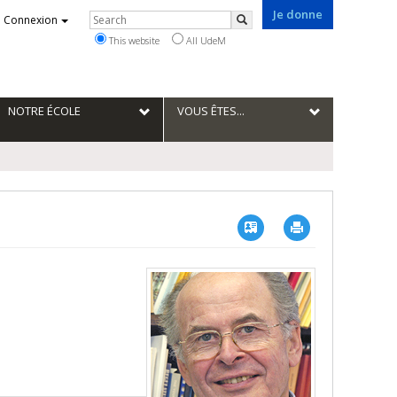
Je donne
Rechercher
Connexion
Search
This website
All UdeM
NOTRE ÉCOLE
VOUS ÊTES...
Vcard
Imprimer