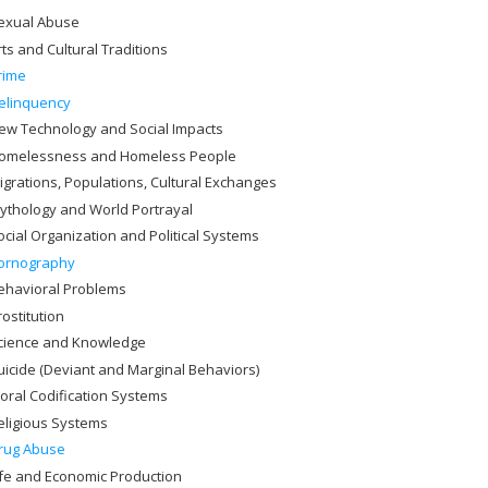
exual Abuse
rts and Cultural Traditions
rime
elinquency
ew Technology and Social Impacts
omelessness and Homeless People
igrations, Populations, Cultural Exchanges
ythology and World Portrayal
ocial Organization and Political Systems
ornography
ehavioral Problems
rostitution
cience and Knowledge
uicide (Deviant and Marginal Behaviors)
oral Codification Systems
eligious Systems
rug Abuse
ife and Economic Production