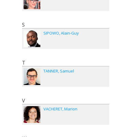
S
SIPOWO
Alain-Guy
T
TANNER
Samuel
V
VACHERET
Marion