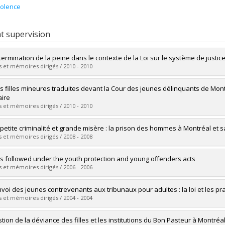
iolence
t supervision
termination de la peine dans le contexte de la Loi sur le système de justi
 et mémoires dirigés / 2010 - 2010
uate :
Jobin, Marie-Pierre M.
s filles mineures traduites devant la Cour des jeunes délinquants de Mon
 :
Master's
aire
 :
M. Sc.
 et mémoires dirigés / 2010 - 2010
vers le document dans Papyrus
uate :
Pelletier, Laurie
 petite criminalité et grande misère : la prison des hommes à Montréal et s
 :
Master's
 et mémoires dirigés / 2008 - 2008
 :
M. Sc.
vers le document dans Papyrus
uate :
Fenchel, François
s followed under the youth protection and young offenders acts
 :
Doctoral
 et mémoires dirigés / 2006 - 2006
 :
Ph. D.
vers le document dans Papyrus
uate :
Michaelson, Lyndee
nvoi des jeunes contrevenants aux tribunaux pour adultes : la loi et les pr
 :
Master's
 et mémoires dirigés / 2004 - 2004
 :
M. Sc.
vers le document dans Papyrus
uate :
Roy, Mélanie
stion de la déviance des filles et les institutions du Bon Pasteur à Montréa