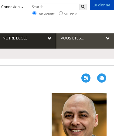
Je donne
Rechercher
Connexion
Search
This website
All UdeM
NOTRE ÉCOLE
VOUS ÊTES...
Vcard
Imprimer