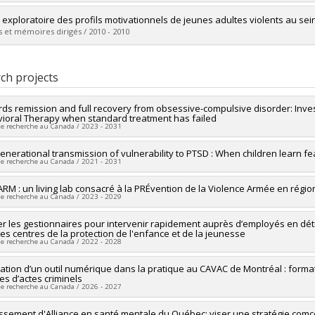
 :
M. Sc.
vers le document dans Papyrus
uate :
Comeau Lalumière, Geneviève
 exploratoire des profils motivationnels de jeunes adultes violents au sei
 :
Master's
 et mémoires dirigés / 2010 - 2010
 :
M. Sc.
vers le document dans Papyrus
uate :
Henry, Caroline
 :
Master's
ch projects
 :
M. Sc.
vers le document dans Papyrus
ds remission and full recovery from obsessive-compulsive disorder: Invest
ioral Therapy when standard treatment has failed
de recherche au Canada / 2023 - 2031
researcher :
generational transmission of vulnerability to PTSD : When children learn fe
Frederick Aardema
de recherche au Canada / 2021 - 2031
searchers :
Stéphane Guay
,
Steve Geoffrion
,
Robert-Paul Juster
,
Pierre 
ng sources:
IRSC/Instituts de recherche en santé du Canada
researcher :
RM : un living lab consacré à la PRÉvention de la Violence Armée en régio
Marie-France Marin
 programs:
PVXXXXXX-(PJT) Subvention Projet
de recherche au Canada / 2023 - 2029
searchers :
Stéphane Guay
,
Pierrich Plusquellec
,
Julie Leclerc
,
Catherine
ng sources:
IRSC/Instituts de recherche en santé du Canada
researcher :
ler les gestionnaires pour intervenir rapidement auprès d’employés en dé
Denis Lafortune
 programs:
PVXXXXXX-(PJT) Subvention Projet
les centres de la protection de l'enfance et de la jeunesse
searchers :
Stéphane Guay
,
Étienne Blais
,
Chloé Leclerc
,
Frédéric Ouellet
de recherche au Canada / 2022 - 2028
as
,
Kristel Tardif-Grenier
,
Yanick Charette
,
Mathilde Turcotte
ng sources:
FRQSC/Fonds de recherche du Québec - Société et culture (FQ
ng sources:
ration d’un outil numérique dans la pratique au CAVAC de Montréal : forma
FRQSC/Fonds de recherche du Québec - Société et culture (FQ
 programs:
PVXXXXXX-(AC) Actions concertées - générique
mes d’actes criminels
 programs:
PVXXXXXX-(AC) Actions concertées - générique
de recherche au Canada / 2026 - 2027
researcher :
issement d'Alliance en santé mentale du Québec: viser une stratégie com
Stéphane Guay