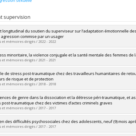
gression sexuelle
t supervision
t longitudinal du soutien du superviseur sur l’adaptation émotionnelle d
 agression commise par un usager
 et mémoires dirigés / 2022 - 2022
uate :
Lamothe, Josianne
ress minoritaire, la violence conjugale et la santé mentale des femmes de
 :
Doctoral
 et mémoires dirigés / 2021 - 2021
 :
Ph. D.
vers le document dans Papyrus
uate :
Fedele, Emma
le de stress post-traumatique chez des travailleurs humanitaires de retour
 :
Master's
urs de risque et de protection
 :
M. Sc.
 et mémoires dirigés / 2018 - 2018
vers le document dans Papyrus
uate :
St-Laurent, Julie
rences de genre dans la dissociation et la détresse péri-traumatique, et as
 :
Doctoral
s post-traumatique chez des victimes d’actes criminels graves
 :
Ph. D.
 et mémoires dirigés / 2017 - 2017
vers le document dans Papyrus
uate :
Boisclair Demarble, Julie
n des difficultés psychosociales chez des adolescents, neuf (9) mois aprè
 :
Doctoral
 et mémoires dirigés / 2017 - 2017
 :
Ph. D.