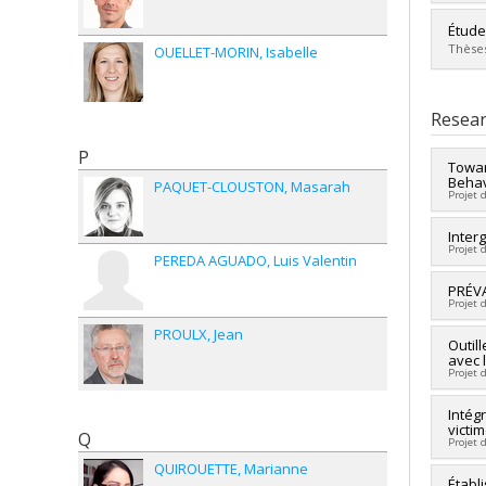
Grade
Lien 
Grad
Étude
Cycle
Thèses
OUELLET-MORIN
Isabelle
Grade
Lien 
Grad
Cycle
Resear
Grade
Lien 
P
Towar
Behav
PAQUET-CLOUSTON
Masarah
Projet 
Lead 
Inter
Projet 
Co-re
PEREDA AGUADO
Luis Valentin
Fundi
Lead 
PRÉVA
Grant
Projet 
Co-re
Fundi
PROULX
Jean
Lead 
Outil
Grant
avec 
Co-re
Projet 
Poitr
Fundi
Fundi
Intég
Grant
victi
Grant
Q
Projet 
QUIROUETTE
Marianne
Lead 
Établ