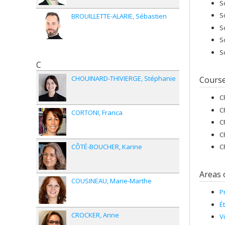
S
S
BROUILLETTE-ALARIE
Sébastien
S
S
S
C
CHOUINARD-THIVIERGE
Stéphanie
Cours
C
C
CORTONI
Franca
C
C
CÔTÉ-BOUCHER
Karine
C
Areas 
COUSINEAU
Marie-Marthe
P
É
CROCKER
Anne
V