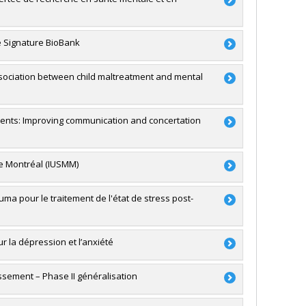
he Signature BioBank
sociation between child maltreatment and mental
Juster
,
Marie-France Marin
,
Claudia Trudel-Fitzgerald
ments: Improving communication and concertation
de Montréal (IUSMM)
a
ma pour le traitement de l'état de stress post-
la dépression et l’anxiété
ssement – Phase II généralisation
RSC)