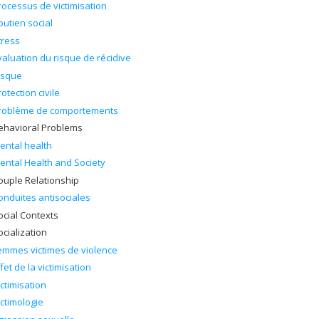
rocessus de victimisation
outien social
tress
valuation du risque de récidive
isque
rotection civile
roblème de comportements
ehavioral Problems
ental health
ental Health and Society
ouple Relationship
onduites antisociales
ocial Contexts
ocialization
emmes victimes de violence
ffet de la victimisation
ictimisation
ictimologie