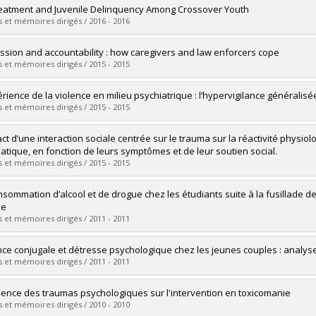
vers le document dans Papyrus
uate :
Hugron, Martine
eatment and Juvenile Delinquency Among Crossover Youth
 :
Master's
 et mémoires dirigés / 2016 - 2016
 :
M. Sc.
vers le document dans Papyrus
uate :
Sader, Josette
ssion and accountability : how caregivers and law enforcers cope
 :
Master's
 et mémoires dirigés / 2015 - 2015
 :
M. Sc.
vers le document dans Papyrus
uate :
Geoffrion, Steve
érience de la violence en milieu psychiatrique : l’hypervigilance généralisé
 :
Doctoral
 et mémoires dirigés / 2015 - 2015
 :
Ph. D.
vers le document dans Papyrus
uate :
Forté, Lydia
act d’une interaction sociale centrée sur le trauma sur la réactivité physiol
 :
Master's
atique, en fonction de leurs symptômes et de leur soutien social.
 :
M. Sc.
 et mémoires dirigés / 2015 - 2015
vers le document dans Papyrus
uate :
Nachar, Nadim
nsommation d’alcool et de drogue chez les étudiants suite à la fusillade 
 :
Doctoral
xe
 :
Ph. D.
 et mémoires dirigés / 2011 - 2011
vers le document dans Papyrus
uate :
Dugal, Natasha
nce conjugale et détresse psychologique chez les jeunes couples : analyse
 :
Master's
 et mémoires dirigés / 2011 - 2011
 :
M. Sc.
vers le document dans Papyrus
uate :
Fortin, Isabel
luence des traumas psychologiques sur l'intervention en toxicomanie
 :
Master's
 et mémoires dirigés / 2010 - 2010