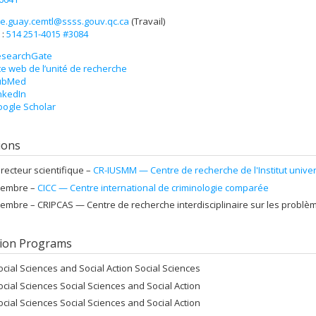
e.guay.cemtl@ssss.gouv.qc.ca
(Travail)
els
 :
514 251-4015 #3084
esearchGate
te web de l’unité de recherche
ubMed
nkedIn
ogle Scholar
tions
irecteur scientifique –
CR-IUSMM — Centre de recherche de l'Institut unive
embre –
CICC — Centre international de criminologie comparée
embre –
CRIPCAS — Centre de recherche interdisciplinaire sur les problè
ion Programs
ocial Sciences and Social Action Social Sciences
ocial Sciences Social Sciences and Social Action
ocial Sciences Social Sciences and Social Action