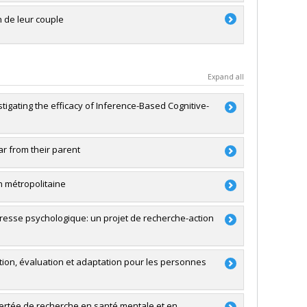
n de leur couple
Expand all
igating the efficacy of Inference-Based Cognitive-
ar from their parent
Orban
,
Johana Monthuy-Blanc
,
Shiu Wong
n métropolitaine
 Herba
,
Natacha Godbout
,
Pascale Brillon
tresse psychologique: un projet de recherche-action
,
Rémi Boivin
,
Francis Fortin
,
Steve Geoffrion
,
Dave
RSC)
tion, évaluation et adaptation pour les personnes
RSC)
certée de recherche en santé mentale et en