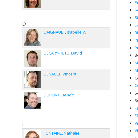
P
S
S
D
É
DAIGNAULT
Isabelle V.
R
P
P
DÉCARY-HÉTU
David
B
M
M
DENAULT
Vincent
C
C
S
DUPONT
Benoît
S
F
E
V
F
V
FONTAINE
Nathalie