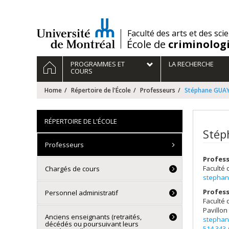
Passer
au
contenu
/
Faculté des arts et des sci
École de
criminolog
Navigation
HOME
PROGRAMMES ET
LA RECHERCHE
principale
COURS
Home
Répertoire de l'École
Professeurs
Stéphane GUA
RÉPERTOIRE DE L'ÉCOLE
Stép
Professeurs
Profess
Faculté 
Chargés de cours
stephan
Profess
Personnel administratif
Faculté 
Pavillon
Anciens enseignants (retraités,
stephan
décédés ou poursuivant leurs
514 343