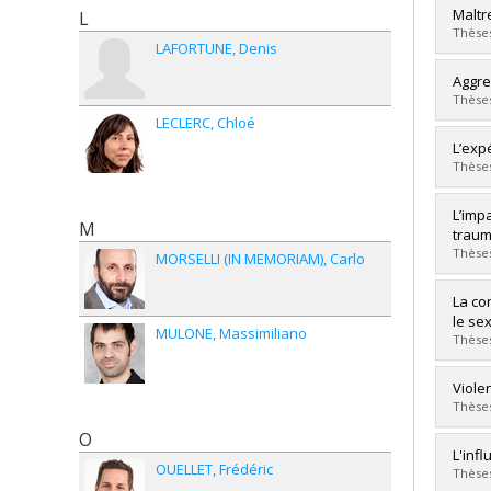
Lien 
Grad
Maltr
L
Cycle
Thèses
LAFORTUNE
Denis
Grade
Lien 
Grad
Aggre
Cycle
Thèses
Grade
LECLERC
Chloé
Lien 
Grad
L’exp
Cycle
Thèses
Grade
Lien 
Grad
L’imp
M
Cycle
traum
Grade
Thèses
MORSELLI (IN MEMORIAM)
Carlo
Lien 
Grad
La co
Cycle
le se
MULONE
Massimiliano
Grade
Thèses
Lien 
Grad
Viole
Cycle
Thèses
Grade
O
Lien 
Grad
L'inf
OUELLET
Frédéric
Cycle
Thèses