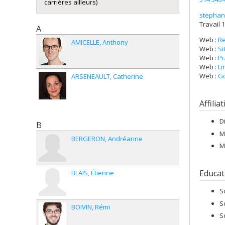
carrières ailleurs)
stephan
Courri
Travail 1
A
Web :
R
AMICELLE
Anthony
Web :
Si
Web :
P
Web :
Li
Web :
Go
ARSENEAULT
Catherine
Affilia
D
B
M
BERGERON
Andréanne
M
Educat
BLAIS
Étienne
S
S
BOIVIN
Rémi
S