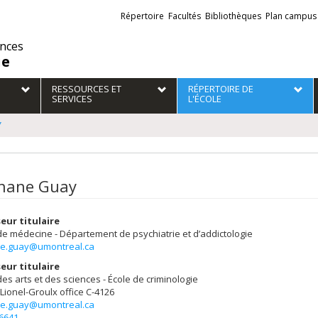
Liens
Répertoire
Facultés
Bibliothèques
Plan campus
externes
ences
ie
RESSOURCES ET
RÉPERTOIRE DE
SERVICES
L'ÉCOLE
Y
hane Guay
eur titulaire
de médecine - Département de psychiatrie et d’addictologie
e.guay@umontreal.ca
eur titulaire
des arts et des sciences - École de criminologie
 Lionel-Groulx
office C-4126
e.guay@umontreal.ca
-6641