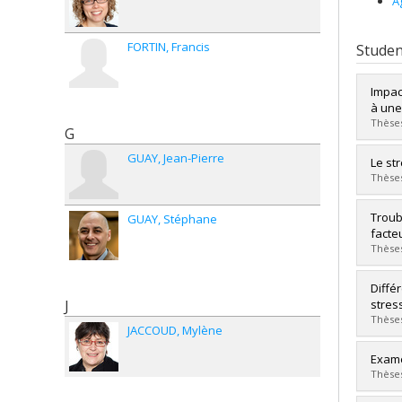
A
FORTIN
Francis
Studen
Impac
à une
Thèses
G
GUAY
Jean-Pierre
Grad
Le st
Cycle
Thèses
Grade
Lien 
Grad
Troub
GUAY
Stéphane
Cycle
facte
Grade
Thèses
Lien 
Grad
Diffé
Cycle
J
stres
Grade
Thèses
JACCOUD
Mylène
Lien 
Grad
Exame
Cycle
Thèses
Grade