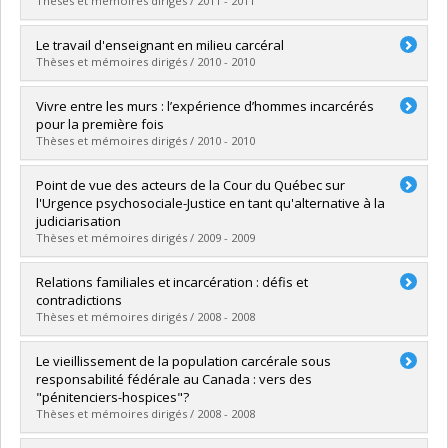
Thèses et mémoires dirigés / 2011 - 2011
Grade :
M. Sc.
Lien vers le document dans Papyrus
Graduate :
Charland, Marie-Pier
Le travail d'enseignant en milieu carcéral
Cycle :
Master's
Thèses et mémoires dirigés / 2010 - 2010
Grade :
M. Sc.
Lien vers le document dans Papyrus
Graduate :
Lamoureux, Daniel
Vivre entre les murs : l’expérience d’hommes incarcérés
Cycle :
Master's
pour la première fois
Grade :
M. Sc.
Thèses et mémoires dirigés / 2010 - 2010
Lien vers le document dans Papyrus
Graduate :
Gendron, Josiane
Point de vue des acteurs de la Cour du Québec sur
Cycle :
Master's
l'Urgence psychosociale-Justice en tant qu'alternative à la
Grade :
M. Sc.
judiciarisation
Lien vers le document dans Papyrus
Thèses et mémoires dirigés / 2009 - 2009
Graduate :
Trudel, Kathy
Relations familiales et incarcération : défis et
Cycle :
Master's
contradictions
Grade :
M. Sc.
Thèses et mémoires dirigés / 2008 - 2008
Lien vers le document dans Papyrus
Graduate :
Lalonde, Ninon
Le vieillissement de la population carcérale sous
Cycle :
Master's
responsabilité fédérale au Canada : vers des
Grade :
M. Sc.
"pénitenciers-hospices"?
Lien vers le document dans Papyrus
Thèses et mémoires dirigés / 2008 - 2008