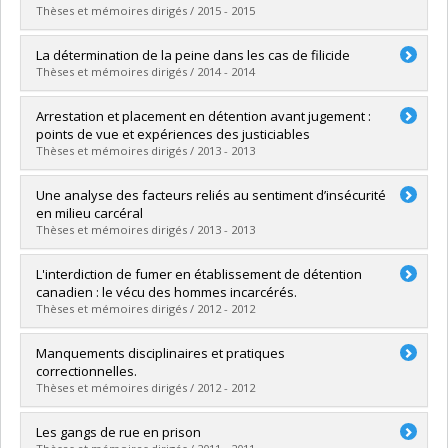
Lien vers le document dans Papyrus
Thèses et mémoires dirigés / 2015 - 2015
Graduate :
Meunier, Éloïse
La détermination de la peine dans les cas de filicide
Cycle :
Master's
Thèses et mémoires dirigés / 2014 - 2014
Grade :
M. Sc.
Lien vers le document dans Papyrus
Graduate :
Lemire Moreau, Jessy
Arrestation et placement en détention avant jugement :
Cycle :
Master's
points de vue et expériences des justiciables
Grade :
M. Sc.
Thèses et mémoires dirigés / 2013 - 2013
Lien vers le document dans Papyrus
Graduate :
Brassard, Virginie
Une analyse des facteurs reliés au sentiment d’insécurité
Cycle :
Master's
en milieu carcéral
Grade :
M. Sc.
Thèses et mémoires dirigés / 2013 - 2013
Lien vers le document dans Papyrus
Graduate :
Mashev, Todor
L'interdiction de fumer en établissement de détention
Cycle :
Master's
canadien : le vécu des hommes incarcérés.
Grade :
M. Sc.
Thèses et mémoires dirigés / 2012 - 2012
Lien vers le document dans Papyrus
Graduate :
Ayotte, Joëlle
Manquements disciplinaires et pratiques
Cycle :
Master's
correctionnelles.
Grade :
M. Sc.
Thèses et mémoires dirigés / 2012 - 2012
Lien vers le document dans Papyrus
Graduate :
Ruest, Genevieve
Les gangs de rue en prison
Cycle :
Master's