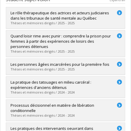
Le rôle thérapeutique des actrices et acteurs judiciaires
dans les tribunaux de santé mentale au Québec
Thèses et mémoires dirigés / 2025 - 2025
Graduate :
Barbeau, Camille
Quand loisir rime avec punir : comprendre la prison pour
Cycle :
Master's
femmes à partir des expériences de loisirs des
Grade :
M. Sc.
personnes détenues
Lien vers le document dans Papyrus
Thèses et mémoires dirigés / 2025 - 2025
Graduate :
Marcoux Rouleau, Alexis
Les personnes âgées incarcérées pour la première fois
Cycle :
Doctoral
Thèses et mémoires dirigés / 2025 - 2025
Grade :
Ph. D.
Lien vers le document dans Papyrus
Graduate :
Vincent, Jeanne-Marie
La pratique des tatouages en milieu carcéral :
Cycle :
Master's
expériences d'anciens détenus
Grade :
M. Sc.
Thèses et mémoires dirigés / 2024 - 2024
Lien vers le document dans Papyrus
Graduate :
Geffroy, Elsa
Processus décisionnel en matière de libération
Cycle :
Master's
conditionnelle
Grade :
M. Sc.
Thèses et mémoires dirigés / 2024 - 2024
Lien vers le document dans Papyrus
Graduate :
Mainville, Karine
Les pratiques des intervenants oeuvrant dans