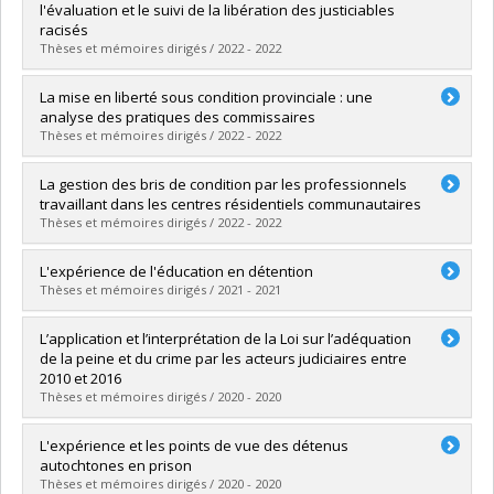
Cycle :
Master's
l'évaluation et le suivi de la libération des justiciables
Grade :
M. Sc.
racisés
Lien vers le document dans Papyrus
Thèses et mémoires dirigés / 2022 - 2022
Graduate :
Gallesio, Kenza
La mise en liberté sous condition provinciale : une
Cycle :
Master's
analyse des pratiques des commissaires
Grade :
M. Sc.
Thèses et mémoires dirigés / 2022 - 2022
Lien vers le document dans Papyrus
Graduate :
Lange, Josiane
La gestion des bris de condition par les professionnels
Cycle :
Master's
travaillant dans les centres résidentiels communautaires
Grade :
M. Sc.
Thèses et mémoires dirigés / 2022 - 2022
Lien vers le document dans Papyrus
Graduate :
Côté, Mathieu
L'expérience de l'éducation en détention
Cycle :
Master's
Thèses et mémoires dirigés / 2021 - 2021
Grade :
M. Sc.
Lien vers le document dans Papyrus
Graduate :
Damphousse, Marc-Olivier
L’application et l’interprétation de la Loi sur l’adéquation
Cycle :
Master's
de la peine et du crime par les acteurs judiciaires entre
Grade :
M. Sc.
2010 et 2016
Lien vers le document dans Papyrus
Thèses et mémoires dirigés / 2020 - 2020
Graduate :
Poitras-Labonté, Pier-Anne
L'expérience et les points de vue des détenus
Cycle :
Master's
autochtones en prison
Grade :
M. Sc.
Thèses et mémoires dirigés / 2020 - 2020