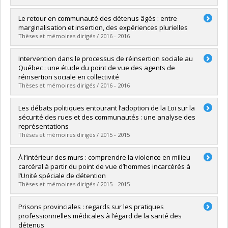
Graduate :
Rousseau, Christine R.
Le retour en communauté des détenus âgés : entre
Cycle :
Master's
marginalisation et insertion, des expériences plurielles
Grade :
M. Sc.
Thèses et mémoires dirigés / 2016 - 2016
Lien vers le document dans Papyrus
Graduate :
Guenat, Claire
Intervention dans le processus de réinsertion sociale au
Cycle :
Master's
Québec : une étude du point de vue des agents de
Grade :
M. Sc.
réinsertion sociale en collectivité
Lien vers le document dans Papyrus
Thèses et mémoires dirigés / 2016 - 2016
Graduate :
Roy, Emmanuelle
Les débats politiques entourant l’adoption de la Loi sur la
Cycle :
Master's
sécurité des rues et des communautés : une analyse des
Grade :
M. Sc.
représentations
Lien vers le document dans Papyrus
Thèses et mémoires dirigés / 2015 - 2015
Graduate :
Watts, Kelsey
À l’intérieur des murs : comprendre la violence en milieu
Cycle :
Master's
carcéral à partir du point de vue d’hommes incarcérés à
Grade :
M. Sc.
l’Unité spéciale de détention
Lien vers le document dans Papyrus
Thèses et mémoires dirigés / 2015 - 2015
Graduate :
Phillips, Trina
Prisons provinciales : regards sur les pratiques
Cycle :
Master's
professionnelles médicales à l’égard de la santé des
Grade :
M. Sc.
détenus