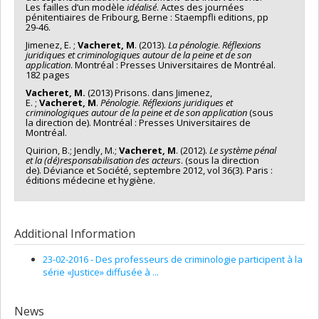
Les failles d’un modèle
idéalisé
. Actes des journées
pénitentiaires de Fribourg, Berne : Staempfli editions, pp
29-46.
Jimenez, E. ;
Vacheret, M
. (2013).
La pénologie
.
Réflexions
juridiques et
criminologiques autour de la peine et de son
application
. Montréal : Presses Universitaires de Montréal.
182 pages
Vacheret, M.
(2013) Prisons. dans Jimenez,
E. ;
Vacheret,
M
.
Pénologie
.
Réflexions juridiques et
criminologiques
autour de la peine et de son application
(sous
la direction de). Montréal : Presses Universitaires de
Montréal.
Quirion, B.; Jendly, M.;
Vacheret,
M
. (2012).
Le
système pénal
et la (dé)responsabilisation des acteurs
. (sous la direction
de). Déviance et Société, septembre 2012, vol 36(3). Paris :
éditions médecine et hygiène.
Additional Information
23-02-2016 - Des professeurs de criminologie participent à la
série «Justice» diffusée à ...
News