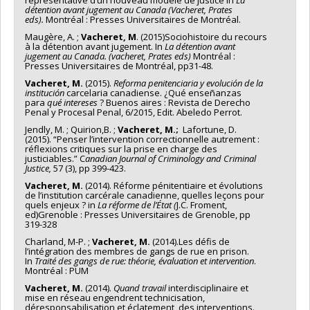
représentative d’un nouveau modèle de justice In
La
détention avant
jugement au Canada (Vacheret, Prates
eds).
Montréal : Presses Universitaires de Montréal.
Maugère, A. ;
Vacheret, M
. (2015)Sociohistoire du recours
à la détention avant jugement. In
La détention avant
jugement au Canada. (vacheret, Prates eds)
Montréal :
Presses Universitaires de Montréal, pp31-48.
Vacheret, M.
(2015).
Reforma penitenciaria y evolución de la
institución
carcelaria canadiense. ¿Qué enseñanzas
para
qué intereses
? Buenos aires : Revista de Derecho
Penal y Procesal Penal, 6/2015, Edit. Abeledo Perrot.
Jendly, M. ; Quirion,B. ;
Vacheret, M.;
Lafortune, D.
(2015). “Penser l’intervention correctionnelle autrement :
réflexions critiques sur la prise en charge des
justiciables.” C
anadian Journal of Criminology and
Criminal
Justice,
57 (3), pp 399-423.
Vacheret, M.
(2014). Réforme pénitentiaire et évolutions
de l’institution carcérale canadienne, quelles leçons pour
quels enjeux ? in
La réforme de l’État (
J.C. Froment,
ed)Grenoble : Presses Universitaires de Grenoble, pp
319-328
Charland, M-P. ;
Vacheret, M.
(2014).Les défis de
l’intégration des membres de gangs de rue en prison.
In
Traité des gangs de rue: théorie, évaluation et intervention
.
Montréal : PUM
Vacheret,
M.
(2014).
Quand travail
interdisciplinaire et
mise en réseau engendrent technicisation,
déresponsabilisation et éclatement des interventions.