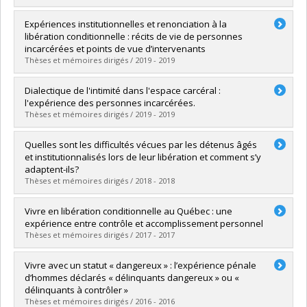
Lien vers le document dans Papyrus
Graduate :
Gauvin, Alexandrine
Expériences institutionnelles et renonciation à la
Cycle :
Master's
libération conditionnelle : récits de vie de personnes
Grade :
M. Sc.
incarcérées et points de vue d’intervenants
Lien vers le document dans Papyrus
Thèses et mémoires dirigés / 2019 - 2019
Graduate :
Delabruyère, Marion
Dialectique de l'intimité dans l'espace carcéral :
Cycle :
Master's
l'expérience des personnes incarcérées.
Grade :
M. Sc.
Thèses et mémoires dirigés / 2019 - 2019
Lien vers le document dans Papyrus
Graduate :
Tschanz, Anaïs
Quelles sont les difficultés vécues par les détenus âgés
Cycle :
Doctoral
et institutionnalisés lors de leur libération et comment s’y
Grade :
Ph. D.
adaptent-ils?
Lien vers le document dans Papyrus
Thèses et mémoires dirigés / 2018 - 2018
Graduate :
Beaudoin, Étienne
Vivre en libération conditionnelle au Québec : une
Cycle :
Master's
expérience entre contrôle et accomplissement personnel
Grade :
M. Sc.
Thèses et mémoires dirigés / 2017 - 2017
Lien vers le document dans Papyrus
Graduate :
Autixier, Cateline
Vivre avec un statut « dangereux » : l’expérience pénale
Cycle :
Master's
d’hommes déclarés « délinquants dangereux » ou «
Grade :
M. Sc.
délinquants à contrôler »
Lien vers le document dans Papyrus
Thèses et mémoires dirigés / 2016 - 2016