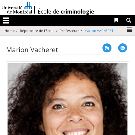
Passer
au
/
École de
criminologie
contenu
Liens 
R
Menu
N
Home
Répertoire de l'École
Professeurs
Marion VACHERET
Vcard
Imp
Marion Vacheret