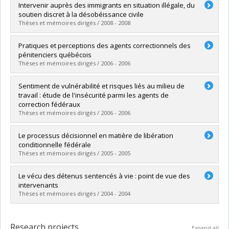
Graduate :
Tesseron, Anne-Laure
Intervenir auprès des immigrants en situation illégale, du
Cycle :
Master's
soutien discret à la désobéissance civile
Grade :
M. Sc.
Thèses et mémoires dirigés / 2008 - 2008
Lien vers le document dans Papyrus
Graduate :
Trotignon, Marion
Pratiques et perceptions des agents correctionnels des
Cycle :
Master's
pénitenciers québécois
Grade :
M. Sc.
Thèses et mémoires dirigés / 2006 - 2006
Lien vers le document dans Papyrus
Graduate :
Milton, Martine
Sentiment de vulnérabilité et risques liés au milieu de
Cycle :
Master's
travail : étude de l'insécurité parmi les agents de
Grade :
M. Sc.
correction fédéraux
Lien vers le document dans Papyrus
Thèses et mémoires dirigés / 2006 - 2006
Graduate :
Lavoie, Valérie
Le processus décisionnel en matière de libération
Cycle :
Master's
conditionnelle fédérale
Grade :
M. Sc.
Thèses et mémoires dirigés / 2005 - 2005
Lien vers le document dans Papyrus
Graduate :
Tessier, Geneviève
Le vécu des détenus sentencés à vie : point de vue des
Cycle :
Master's
intervenants
Grade :
M. Sc.
Thèses et mémoires dirigés / 2004 - 2004
Lien vers le document dans Papyrus
Graduate :
Bray, Renée
Cycle :
Master's
Research projects
Expand all