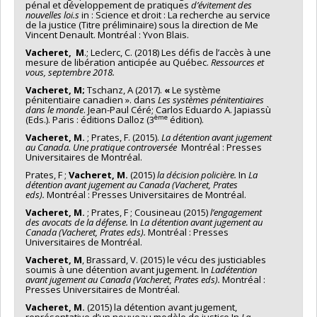
pénal et développement de pratiques
d’évitement des
nouvelles loi.s
in : Science et droit : La recherche au service
de la justice (Titre préliminaire) sous la direction de Me
Vincent Denault. Montréal : Yvon Blais.
Vacheret, M
.; Leclerc, C. (2018) Les défis de l’accès à une
mesure de libération anticipée au Québec.
Ressources et
vous, septembre 2018.
Vacheret,
M;
Tschanz, A (2017).
«
Le système
pénitentiaire canadien ». dans
Les systèmes pénitentiaires
dans
le monde
. Jean-Paul Céré; Carlos Eduardo A. Japiassù
ème
(Eds.). Paris : éditions Dalloz (3
édition).
Vacheret, M.
; Prates, F. (2015).
La
détention avant jugement
au Canada. Une pratique controversée
Montréal : Presses
Universitaires de Montréal.
Prates, F ;
Vacheret, M.
(2015)
la
décision policière.
In
L
a
détention avant jugement au Canada (Vacheret, Prates
eds).
Montréal : Presses Universitaires de Montréal.
Vacheret,
M.
; Prates, F ; Cousineau (2015)
l’engagement
des avocats de la défense.
In
La détention avant jugement au
Canada (Vacheret,
Prates eds).
Montréal : Presses
Universitaires de Montréal.
Vacheret,
M
, Brassard, V. (2015) le vécu des justiciables
soumis à une détention avant jugement. In
La
détention
avant jugement au Canada (Vacheret, Prates eds).
Montréal :
Presses Universitaires de Montréal.
Vacheret, M.
(2015) la détention avant jugement,