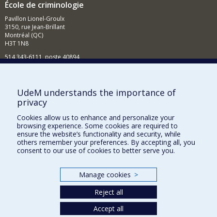
École de criminologie
Pavillon Lionel-Groulx
3150, rue Jean-Brillant
Montréal (QC)
H3T 1N8
514 343-6111, poste 40894
Nouvelles et événements
Comment soutenir l'École?
UdeM understands the importance of
privacy
BESOIN D'AIDE?
Cookies allow us to enhance and personalize your
Plan du site
browsing experience. Some cookies are required to
Signaler une erreur
ensure the website’s functionality and security, while
others remember your preferences. By accepting all, you
Accessibilité
consent to our use of cookies to better serve you.
FACULTÉ DES ARTS ET DES SCIENCES
Manage cookies
>
Nos départements et écoles
Reject all
Nos centres d'études
Accept all
Nos programmes et cours