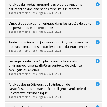
Graduate :
Campisi, Francesco Carlo
Analyse du modus operandi des cyberdélinquants
Cycle :
Doctoral
sollicitant sexuellement des mineurs sur Internet
Grade :
Ph. D.
Thèses et mémoires dirigés / 2024 - 2024
Lien vers le document dans Papyrus
Graduate :
Caron, Florence
L’impact des traces numériques dans les procès de traite
Cycle :
Master's
de personnes et de proxénétisme
Grade :
M. Sc.
Thèses et mémoires dirigés / 2024 - 2024
Lien vers le document dans Papyrus
Graduate :
Giroux, Gabriel
Étude des critères de jugement des citoyens envers les
Cycle :
Master's
auteurs d'infractions sexuelles : le cas du leurre en ligne
Grade :
M. Sc.
Thèses et mémoires dirigés / 2024 - 2024
Lien vers le document dans Papyrus
Graduate :
Mermoz, Mayleen
Les enjeux relatifs à l’implantation de bracelets
Cycle :
Master's
antirapprochements (BAR) en contexte de violence
Grade :
M. Sc.
conjugale au Québec
Lien vers le document dans Papyrus
Thèses et mémoires dirigés / 2024 - 2024
Graduate :
Gonçalvès, Marie
Analyse des prédicteurs de l’attribution de
Cycle :
Master's
caractéristiques humaines à l’intelligence artificielle dans
Grade :
M. Sc.
un contexte criminologique
Lien vers le document dans Papyrus
Thèses et mémoires dirigés / 2024 - 2024
Graduate :
Tremblay, Juliette