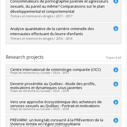
Graduate :
Delle Donne, Julie
Consommateurs de pornographie juvénile et agresseurs
Cycle :
Master's
sexuels, du pareil au même? Comparaisons sur le plan
Grade :
M. Sc.
développemental et comportemental
Lien vers le document dans Papyrus
Thèses et mémoires dirigés / 2017 - 2017
Graduate :
Lacasse, Laurie
Analyse quantitative de la carrière criminelle des
Cycle :
Master's
internautes effectuant du leurre d’enfants
Grade :
M. Sc.
Thèses et mémoires dirigés / 2016 - 2016
Lien vers le document dans Papyrus
Graduate :
Massicotte, François
Cycle :
Master's
Research projects
Expand all
Grade :
M. Sc.
Lien vers le document dans Papyrus
Centre international de criminologie comparée (CICC)
Projet de recherche au Canada / 2024 - 2031
Lead researcher :
Devenir proxénète au Québec : étude des profils,
David Décary-Hétu
,
Chloé Leclerc
motivations et dynamiques sous-jacentes
Co-researchers :
Jean Proulx
,
Denis Lafortune
,
Jo-Anne
Projet de recherche au Canada / 2025 - 2029
Wemmers
,
Massimiliano Mulone
,
Samuel Tanner
,
Céline
Bellot (In memoriam)
,
Franca Cortoni
,
Benoît Dupont
,
Étienne
Lead researcher :
Vers une approche écosystémique des acheteurs de
Francis Fortin
Blais
,
Frédéric Ouellet
,
Amissi Melchiade Manirabona
,
Jean-
services sexuels au Québec - Portrait et motivations
Funding sources:
FRQSC/Fonds de recherche du Québec -
Pierre Guay
,
Isabelle V. Daignault
,
Rémi Boivin
,
Francis Fortin
Projet de recherche au Canada / 2025 - 2029
Société et culture (FQRSC)
,
Estibaliz Jimenez
,
Anne Crocker
,
David Grondin
,
Miriam
Grant programs:
Cohen
,
Marianne Quirouette
,
Tamsin Higgs
,
Catherine
Lead researcher :
PRÉVARM : un living lab consacré à la PRÉvention de la
Francis Fortin
Violence Armée en région métropolitaine
Arseneault
,
Masarah Paquet-Clouston
,
Alain-Guy Sipowo
,
Co-researchers :
Nadine Deslauriers-Varin
,
Sarah Paquette