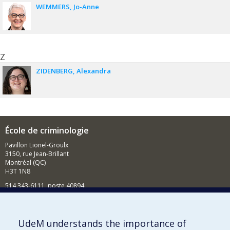
WEMMERS
Jo-Anne
Z
ZIDENBERG
Alexandra
École de criminologie
Pavillon Lionel-Groulx
3150, rue Jean-Brillant
Montréal (QC)
H3T 1N8
514 343-6111, poste 40894
Nouvelles et événements
Comment soutenir l'École?
UdeM understands the importance of