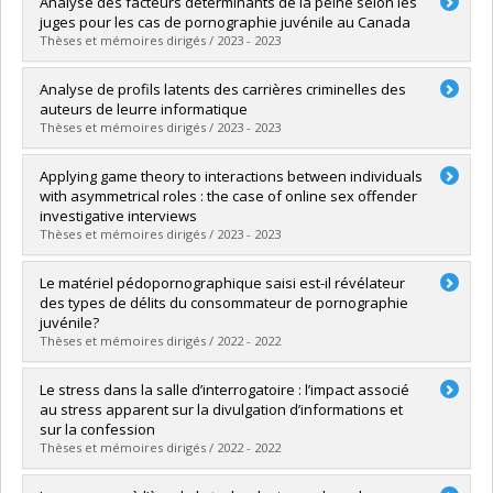
Analyse des facteurs déterminants de la peine selon les
Cycle :
Master's
juges pour les cas de pornographie juvénile au Canada
Grade :
M. Sc.
Thèses et mémoires dirigés / 2023 - 2023
Lien vers le document dans Papyrus
Graduate :
Mignault, Arianne
Analyse de profils latents des carrières criminelles des
Cycle :
Master's
auteurs de leurre informatique
Grade :
M. Sc.
Thèses et mémoires dirigés / 2023 - 2023
Lien vers le document dans Papyrus
Graduate :
Bélair, Gabrielle
Applying game theory to interactions between individuals
Cycle :
Master's
with asymmetrical roles : the case of online sex offender
Grade :
M. Sc.
investigative interviews
Lien vers le document dans Papyrus
Thèses et mémoires dirigés / 2023 - 2023
Graduate :
Bergeron, Andreanne
Le matériel pédopornographique saisi est-il révélateur
Cycle :
Doctoral
des types de délits du consommateur de pornographie
Grade :
Ph. D.
juvénile?
Lien vers le document dans Papyrus
Thèses et mémoires dirigés / 2022 - 2022
Graduate :
Gagnon, Claire
Le stress dans la salle d’interrogatoire : l’impact associé
Cycle :
Master's
au stress apparent sur la divulgation d’informations et
Grade :
M. Sc.
sur la confession
Lien vers le document dans Papyrus
Thèses et mémoires dirigés / 2022 - 2022