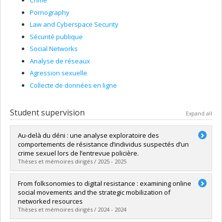
Crime
Pornography
Law and Cyberspace Security
Sécurité publique
Social Networks
Analyse de réseaux
Agression sexuelle
Collecte de données en ligne
Student supervision
Expand all
Au-delà du déni : une analyse exploratoire des
comportements de résistance d’individus suspectés d’un
crime sexuel lors de l’entrevue policière.
Thèses et mémoires dirigés / 2025 - 2025
Graduate :
Laurent, Mélie
From folksonomies to digital resistance : examining online
Cycle :
Master's
social movements and the strategic mobilization of
Grade :
M. Sc.
networked resources
Lien vers le document dans Papyrus
Thèses et mémoires dirigés / 2024 - 2024