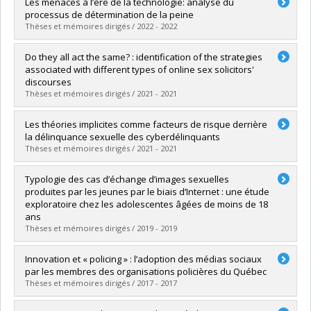
Graduate :
Bélanger, Philippe Léopold
Les menaces à l’ère de la technologie: analyse du
Cycle :
Master's
processus de détermination de la peine
Grade :
M. Sc.
Thèses et mémoires dirigés / 2022 - 2022
Lien vers le document dans Papyrus
Graduate :
Gagné, Stéphanie
Do they all act the same? : identification of the strategies
Cycle :
Master's
associated with different types of online sex solicitors'
Grade :
M. Sc.
discourses
Lien vers le document dans Papyrus
Thèses et mémoires dirigés / 2021 - 2021
Graduate :
Desjardins, Vicky
Les théories implicites comme facteurs de risque derrière
Cycle :
Master's
la délinquance sexuelle des cyberdélinquants
Grade :
M. Sc.
Thèses et mémoires dirigés / 2021 - 2021
Lien vers le document dans Papyrus
Graduate :
Dumouchel, Rosalie
Typologie des cas d’échange d’images sexuelles
Cycle :
Master's
produites par les jeunes par le biais d’Internet : une étude
Grade :
M. Sc.
exploratoire chez les adolescentes âgées de moins de 18
Lien vers le document dans Papyrus
ans
Thèses et mémoires dirigés / 2019 - 2019
Graduate :
Molina Martinez, Gabriella
Innovation et « policing » : l’adoption des médias sociaux
Cycle :
Master's
par les membres des organisations policières du Québec
Grade :
M. Sc.
Thèses et mémoires dirigés / 2017 - 2017
Lien vers le document dans Papyrus