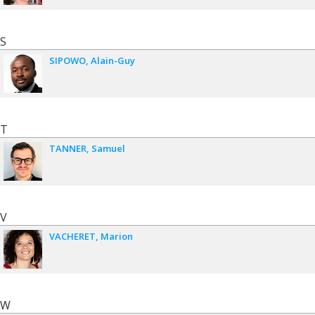
S
SIPOWO
Alain-Guy
T
TANNER
Samuel
V
VACHERET
Marion
W