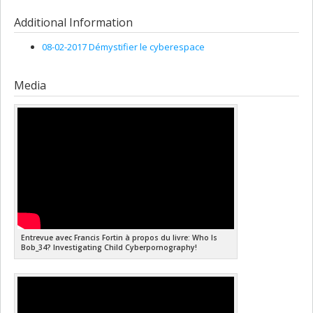
Grant programs:
PVXXXXXX-Subvention d'engagement
Lead researcher :
Francis Fortin
partenarial
Funding sources:
CRSH/Conseil de recherches en sciences
Additional Information
humaines du Canada
Grant programs:
PV153480-Subventions de développement
08-02-2017 Démystifier le cyberespace
Savoir
Media
Entrevue avec Francis Fortin à propos du livre: Who Is
Bob_34? Investigating Child Cyberpornography!