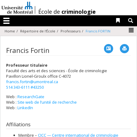
Passer
au
/
École de
criminologie
contenu
Liens 
R
Menu
N
Home
Répertoire de l'École
Professeurs
Francis FORTIN
Vcard
Imp
Francis Fortin
Professeur titulaire
Faculté des arts et des sciences - École de criminologie
Pavillon Lionel-Groulx
office C-4072
francis.fortin@umontreal.ca
514 343-6111 #43250
Web :
ResearchGate
Web :
Site web de l’unité de recherche
Web :
LinkedIn
Affiliations
Membre –
CICC — Centre international de criminologie