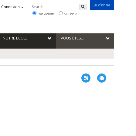
Je donne
Rechercher
Connexion
Search
This website
All UdeM
NOTRE ÉCOLE
VOUS ÊTES...
Vcard
Imprimer