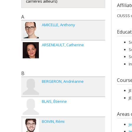
carrières ailleurs)
Affilia
CIUSSS d
A
AMICELLE
Anthony
Educat
S
ARSENEAULT
Catherine
S
S
I
B
Cours
BERGERON
Andréanne
J
J
BLAIS
Étienne
Areas 
BOIVIN
Rémi
J
J