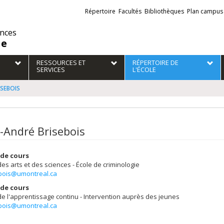
Liens
Répertoire
Facultés
Bibliothèques
Plan campus
externes
ences
ie
RESSOURCES ET
RÉPERTOIRE DE
SERVICES
L'ÉCOLE
ISEBOIS
-André Brisebois
de cours
des arts et des sciences - École de criminologie
ebois@umontreal.ca
de cours
de l'apprentissage continu - Intervention auprès des jeunes
ebois@umontreal.ca