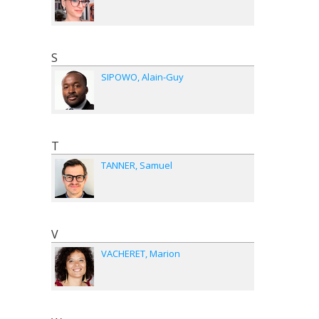
S
SIPOWO
Alain-Guy
T
TANNER
Samuel
V
VACHERET
Marion