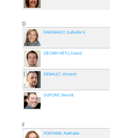
D
DAIGNAULT
Isabelle V.
DÉCARY-HÉTU
David
DENAULT
Vincent
DUPONT
Benoît
F
FONTAINE
Nathalie