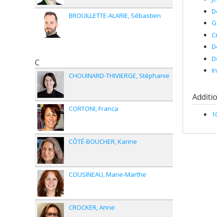
D
BROUILLETTE-ALARIE
Sébastien
G
C
D
D
C
I
CHOUINARD-THIVIERGE
Stéphanie
Additi
CORTONI
Franca
1
CÔTÉ-BOUCHER
Karine
COUSINEAU
Marie-Marthe
CROCKER
Anne