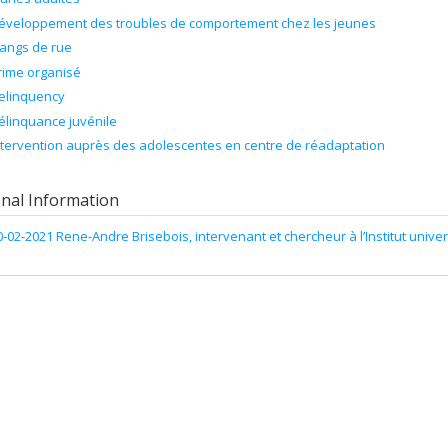
éveloppement des troubles de comportement chez les jeunes
angs de rue
rime organisé
elinquency
élinquance juvénile
ntervention auprès des adolescentes en centre de réadaptation
onal Information
0-02-2021 Rene-Andre Brisebois, intervenant et chercheur à l’Institut univers