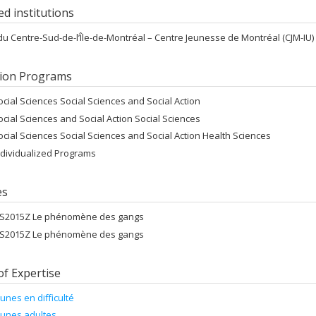
ted institutions
u Centre-Sud-de-l’Île-de-Montréal – Centre Jeunesse de Montréal (CJM-IU)
ion Programs
ocial Sciences Social Sciences and Social Action
ocial Sciences and Social Action Social Sciences
ocial Sciences Social Sciences and Social Action Health Sciences
ndividualized Programs
es
ES2015Z Le phénomène des gangs
ES2015Z Le phénomène des gangs
of Expertise
eunes en difficulté
eunes adultes