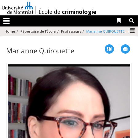
Passer
au
/
École de
criminologie
contenu
Liens 
R
Menu
N
Home
Répertoire de l'École
Professeurs
Marianne QUIROUETTE
Vcard
Imp
Marianne Quirouette