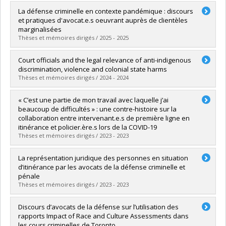
La défense criminelle en contexte pandémique : discours
et pratiques d'avocat.e.s oeuvrant auprès de clientèles
marginalisées
Thèses et mémoires dirigés / 2025 - 2025
Graduate :
Robin, Camille
Court officials and the legal relevance of anti-indigenous
Cycle :
Master's
discrimination, violence and colonial state harms
Grade :
M. Sc.
Thèses et mémoires dirigés / 2024 - 2024
Lien vers le document dans Papyrus
Graduate :
Batista, Cecília
« C’est une partie de mon travail avec laquelle j’ai
Cycle :
Master's
beaucoup de difficultés » : une contre-histoire sur la
Grade :
M. Sc.
collaboration entre intervenant.e.s de première ligne en
Lien vers le document dans Papyrus
itinérance et policier.ère.s lors de la COVID-19
Thèses et mémoires dirigés / 2023 - 2023
Graduate :
Beaulieu, Karl
La représentation juridique des personnes en situation
Cycle :
Master's
d’itinérance par les avocats de la défense criminelle et
Grade :
M. Sc.
pénale
Lien vers le document dans Papyrus
Thèses et mémoires dirigés / 2023 - 2023
Graduate :
Spallanzani-Sarrasin, Nicolas
Discours d’avocats de la défense sur l’utilisation des
Cycle :
Master's
rapports Impact of Race and Culture Assessments dans
Grade :
M. Sc.
les cours criminelles de Toronto