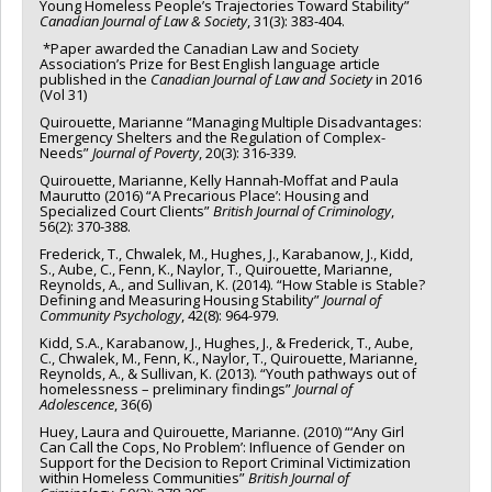
Young Homeless People’s Trajectories Toward Stability”
Canadian Journal of Law & Society
, 31(3): 383-404.
*Paper awarded the Canadian Law and Society
Association’s Prize for Best English language article
published in the
Canadian Journal of Law and Society
in 2016
(Vol 31)
Quirouette, Marianne “Managing Multiple Disadvantages:
Emergency Shelters and the Regulation of Complex-
Needs”
Journal of Poverty
, 20(3): 316-339.
Quirouette, Marianne, Kelly Hannah-Moffat and Paula
Maurutto (2016) “A Precarious Place’: Housing and
Specialized Court Clients”
British Journal of Criminology
,
56(2): 370-388.
Frederick, T., Chwalek, M., Hughes, J., Karabanow, J., Kidd,
S., Aube, C., Fenn, K., Naylor, T., Quirouette, Marianne,
Reynolds, A., and Sullivan, K. (2014). “How Stable is Stable?
Defining and Measuring Housing Stability”
Journal of
Community Psychology
, 42(8): 964-979.
Kidd, S.A., Karabanow, J., Hughes, J., & Frederick, T., Aube,
C., Chwalek, M., Fenn, K., Naylor, T., Quirouette, Marianne,
Reynolds, A., & Sullivan, K. (2013). “Youth pathways out of
homelessness – preliminary findings”
Journal of
Adolescence
, 36(6)
Huey, Laura and Quirouette, Marianne. (2010) “‘Any Girl
Can Call the Cops, No Problem’: Influence of Gender on
Support for the Decision to Report Criminal Victimization
within Homeless Communities”
British Journal of