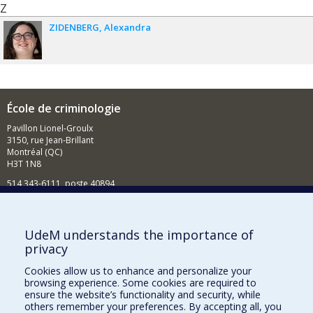
Z
ZIDENBERG
Alexandra
École de criminologie
Pavillon Lionel-Groulx
3150, rue Jean-Brillant
Montréal (QC)
H3T 1N8
514 343-6111, poste 40894
Nouvelles et événements
Comment soutenir l'École?
UdeM understands the importance of
privacy
BESOIN D'AIDE?
Cookies allow us to enhance and personalize your
Plan du site
browsing experience. Some cookies are required to
Signaler une erreur
ensure the website’s functionality and security, while
others remember your preferences. By accepting all, you
Accessibilité