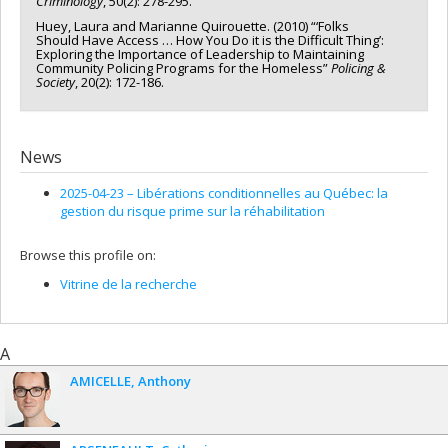
Criminology
, 50(2): 278-295.
Huey, Laura and Marianne Quirouette. (2010) “‘Folks
Should Have Access … How You Do it is the Difficult Thing’:
Exploring the Importance of Leadership to Maintaining
Community Policing Programs for the Homeless”
Policing &
Society
, 20(2): 172-186.
News
2025-04-23 –
Libérations conditionnelles au Québec: la
gestion du risque prime sur la réhabilitation
Browse this profile on:
Vitrine de la recherche
A
AMICELLE
Anthony