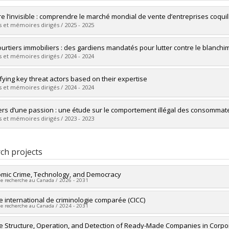
e l’invisible : comprendre le marché mondial de vente d’entreprises coquil
 et mémoires dirigés / 2025 - 2025
uate :
Philibert, Jade
ourtiers immobiliers : des gardiens mandatés pour lutter contre le blanchi
 :
Master's
 et mémoires dirigés / 2024 - 2024
 :
M. Sc.
vers le document dans Papyrus
uate :
Tang-Te, Louise
ifying key threat actors based on their expertise
 :
Master's
 et mémoires dirigés / 2024 - 2024
 :
M. Sc.
vers le document dans Papyrus
uate :
Ruellan, Estelle
ers d’une passion : une étude sur le comportement illégal des consommat
 :
Master's
 et mémoires dirigés / 2023 - 2023
 :
M. Sc.
vers le document dans Papyrus
uate :
Vincendon, Léanne
 :
Master's
ch projects
 :
M. Sc.
vers le document dans Papyrus
mic Crime, Technology, and Democracy
de recherche au Canada / 2026 - 2031
researcher :
e international de criminologie comparée (CICC)
Masarah Paquet-Clouston
de recherche au Canada / 2024 - 2031
ng sources:
SPIIE/Secrétariat des programmes interorganismes à l’intenti
 programs:
PVX50399-Chaires de recherche du Canada - CRSH
researcher :
e Structure, Operation, and Detection of Ready-Made Companies in Corpor
David Décary-Hétu
,
Chloé Leclerc