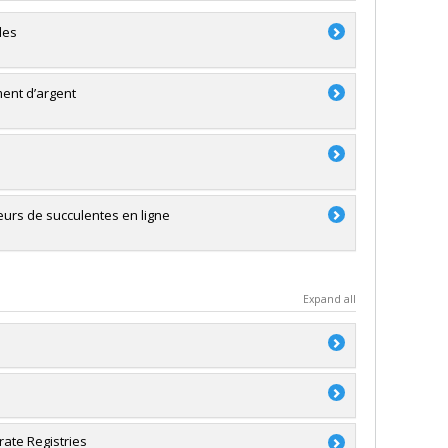
les
ment d’argent
eurs de succulentes en ligne
Expand all
on des établissements
ate Registries