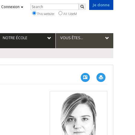
Je donne
Rechercher
Connexion
Search
This website
All UdeM
NOTRE ÉCOLE
VOUS ÊTES...
Vcard
Imprimer