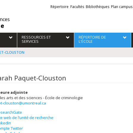
Liens
Répertoire
Facultés
Bibliothèques
Plan campus
externes
ences
ie
RESSOURCES ET
RÉPERTOIRE DE
SERVICES
L'ÉCOLE
UET-CLOUSTON
rah Paquet-Clouston
eure adjointe
des arts et des sciences - École de criminologie
t-clouston@umontreal.ca
esearchGate
te web de l’unité de recherche
nkedIn
mpte Twitter