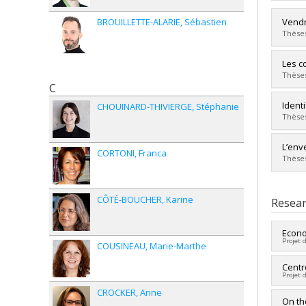
Vendr
BROUILLETTE-ALARIE
Sébastien
Thèses
Grad
Les c
Cycle
Thèses
Grade
C
Lien 
Grad
Ident
CHOUINARD-THIVIERGE
Stéphanie
Cycle
Thèses
Grade
Lien 
Grad
L’env
CORTONI
Franca
Cycle
Thèses
Grade
Lien 
Grad
Cycle
CÔTÉ-BOUCHER
Karine
Resear
Grade
Lien 
Econo
Projet 
COUSINEAU
Marie-Marthe
Lead 
Centr
Projet 
Fundi
Grant
CROCKER
Anne
Lead 
On th