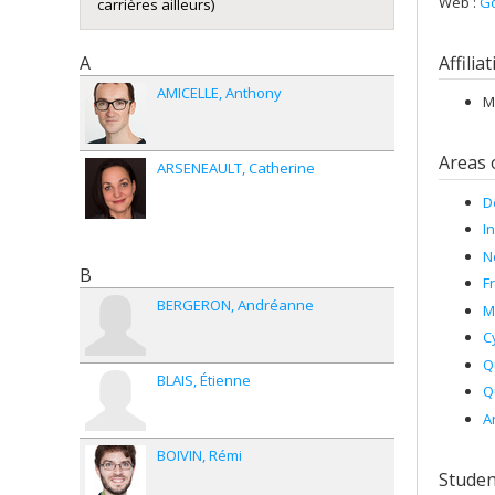
Web :
Go
carrières ailleurs)
A
Affilia
AMICELLE
Anthony
M
Areas 
ARSENEAULT
Catherine
D
I
N
B
F
BERGERON
Andréanne
M
C
Q
BLAIS
Étienne
Q
A
BOIVIN
Rémi
Studen