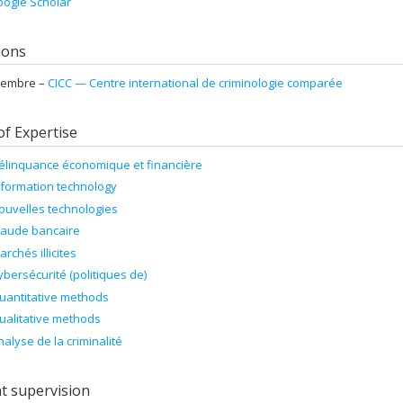
ogle Scholar
tions
embre –
CICC — Centre international de criminologie comparée
of Expertise
élinquance économique et financière
nformation technology
ouvelles technologies
raude bancaire
archés illicites
ybersécurité (politiques de)
uantitative methods
ualitative methods
nalyse de la criminalité
t supervision