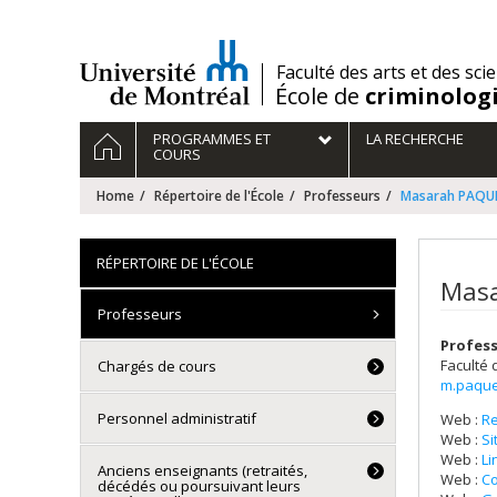
Passer
au
contenu
/
Faculté des arts et des sci
École de
criminolog
Navigation
HOME
PROGRAMMES ET
LA RECHERCHE
principale
COURS
Home
Répertoire de l'École
Professeurs
Masarah PAQ
RÉPERTOIRE DE L'ÉCOLE
Masa
Professeurs
Profess
Faculté 
Chargés de cours
m.paque
Personnel administratif
Web :
R
Web :
Si
Web :
Li
Anciens enseignants (retraités,
Web :
Co
décédés ou poursuivant leurs