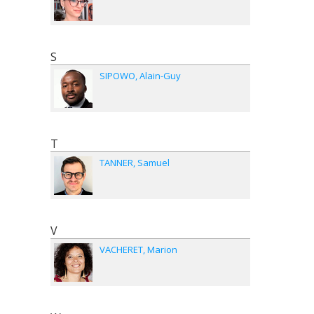
S
SIPOWO
Alain-Guy
T
TANNER
Samuel
V
VACHERET
Marion