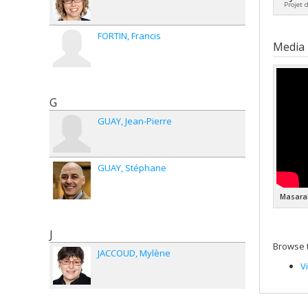
Grant
Projet 
Grant
Lead 
FORTIN
Francis
Co-re
Media
Fundi
Grant
G
GUAY
Jean-Pierre
GUAY
Stéphane
Masarah
J
Browse t
JACCOUD
Mylène
V