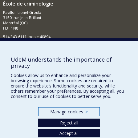
École de criminologie
Pavillon Lionel-Groulx
3150, rue Jean-Brillant
Montréal (QC)
H3T 1N8
514 343-6111, poste 40894
Nouvelles et événements
Comment soutenir l'École?
UdeM understands the importance of
privacy
BESOIN D'AIDE?
Cookies allow us to enhance and personalize your
Plan du site
browsing experience. Some cookies are required to
Signaler une erreur
ensure the website’s functionality and security, while
others remember your preferences. By accepting all, you
Accessibilité
consent to our use of cookies to better serve you.
FACULTÉ DES ARTS ET DES SCIENCES
Manage cookies
>
Nos départements et écoles
Reject all
Nos centres d'études
Nos programmes et cours
Accept all