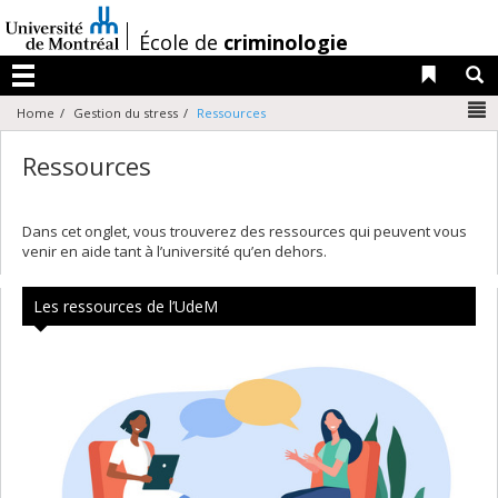
Passer
au
/
École de
criminologie
contenu
Liens 
R
Menu
N
Home
Gestion du stress
Ressources
Ressources
Dans cet onglet, vous trouverez des ressources qui peuvent vous
venir en aide tant à l’université qu’en dehors.
Les ressources de l’UdeM