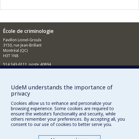
École de criminologie
Pavillon Lionel-Groulx
3150, rue Jean-Brillant
Montréal (QC)
H3T 1N8
514 343-6111, poste 40894
Nouvelles et événements
Comment soutenir l'École?
UdeM understands the importance of
privacy
BESOIN D'AIDE?
Cookies allow us to enhance and personalize your
Plan du site
browsing experience. Some cookies are required to
Signaler une erreur
ensure the website’s functionality and security, while
others remember your preferences. By accepting all, you
Accessibilité
consent to our use of cookies to better serve you.
FACULTÉ DES ARTS ET DES SCIENCES