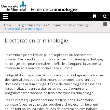
Passer
au
/
École de
criminologie
contenu
Liens 
R
Menu
N
Accueil
Programmes et cours
Programmes de criminologie
Doctorat en criminologie
Doctorat en criminologie
La criminologie est l’étude pluridisciplinaire du phénomène
criminel. Elle prend appui sur les sciences humaines (psychologie,
sociologie, etc.) pour connaître le délit, le délinquant, la victime, la
criminalité et la réaction sociale face au crime.
L'objectif du programme de doctorat en criminologie est de former
des spécialistes et des chercheurs autonomes dans l’un des
domaines de la criminologie. L'École de criminologie est l’une des
rares institutions universitaires au monde à proposer un
programme francophone de troisième cycle en criminologie.
Les étudiants qui possèdent une maîtrise dans un domaine
connexe (p. ex : psychologie, sociologie, droit, économie) et qui
souhaitent poursuivre des études de doctorat en criminologie