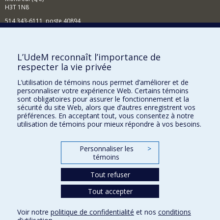
H3T 1N8
514 343-6111, poste 40894
Nouvelles et événements
Comment soutenir l'École?
L’UdeM reconnaît l’importance de
respecter la vie privée
BESOIN D'AIDE?
L’utilisation de témoins nous permet d’améliorer et de
Plan du site
personnaliser votre expérience Web. Certains témoins
Signaler une erreur
sont obligatoires pour assurer le fonctionnement et la
sécurité du site Web, alors que d’autres enregistrent vos
Accessibilité
préférences. En acceptant tout, vous consentez à notre
utilisation de témoins pour mieux répondre à vos besoins.
FACULTÉ DES ARTS ET DES SCIENCES
Nos départements et écoles
Personnaliser les
>
témoins
Nos centres d'études
Tout refuser
Nos programmes et cours
Tout accepter
Confidentialité
Voir notre
politique de confidentialité
et nos
conditions
Conditions d’utilisation