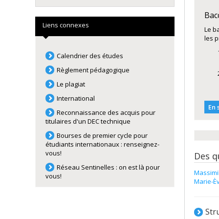
Bac
Liens connexes
Le b
les 
Calendrier des études
Règlement pédagogique
Le plagiat
International
En 
Reconnaissance des acquis pour
titulaires d'un DEC technique
Bourses de premier cycle pour
étudiants internationaux : renseignez-
vous!
Des q
Réseau Sentinelles : on est là pour
Massimi
vous!
Marie-È
Str