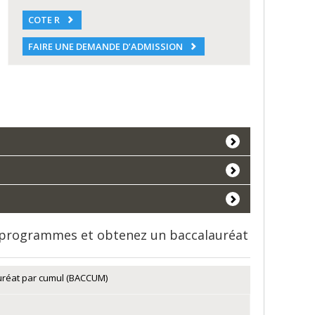
COTE R
FAIRE UNE DEMANDE D’ADMISSION
s programmes et obtenez un baccalauréat
uréat par cumul (BACCUM)