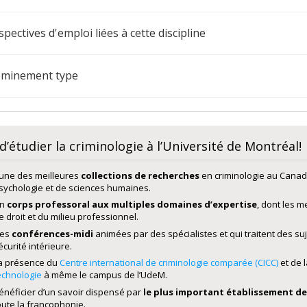
spectives d'emploi liées à cette discipline
minement type
d’étudier la criminologie à l’Université de Montréal!
’une des meilleures
collections de recherches
en criminologie au Canada
sychologie et de sciences humaines.
n
corps professoral aux multiples domaines d’expertise
, dont les m
e droit et du milieu professionnel.
es
conférences-midi
animées par des spécialistes et qui traitent des suj
écurité intérieure.
a présence du
Centre international de criminologie comparée (CICC)
et de 
echnologie
à même le campus de l’UdeM.
énéficier d’un savoir dispensé par
le
plus important établissement de
oute la francophonie.