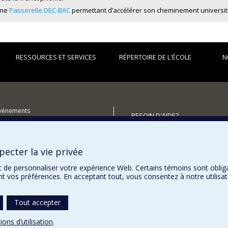
ne
Passerelle DEC-BAC
permettant d’accélérer son cheminement universitair
RESSOURCES ET SERVICES
RÉPERTOIRE DE L'ÉCOLE
N
événements
BESOIN D'AIDE?
utenir l'École?
Plan du site
Signaler une erreur
ecter la vie privée
Accessibilité
t de personnaliser votre expérience Web. Certains témoins sont oblig
ent vos préférences. En acceptant tout, vous consentez à notre utili
Tout accepter
ions d’utilisation
.
témoins