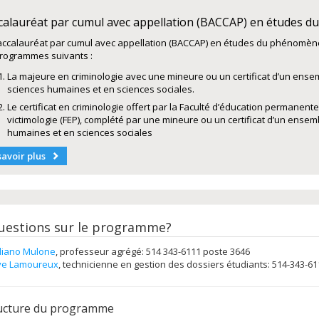
calauréat par cumul avec appellation (BACCAP) en études d
accalauréat par cumul avec appellation (BACCAP) en études du phénomène 
programmes suivants :
La majeure en criminologie avec une mineure ou un certificat d’un ensem
sciences humaines et en sciences sociales.
Le certificat en criminologie offert par la Faculté d’éducation permanente
victimologie (FEP), complété par une mineure ou un certificat d’un ensemb
humaines et en sciences sociales
savoir plus
uestions sur le programme?
liano Mulone
, professeur agrégé: 514 343-6111 poste 3646
ve Lamoureux
, technicienne en gestion des dossiers étudiants: 514-343-6
ucture du programme