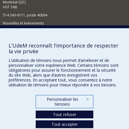
Montréal (QC)
trajectoires de joueurs pathologiques ou encore celles
H3T 1N8
de victimes de violence conjugale.
514 343-6111, poste 40894
Nouvelles et événements
Comment soutenir l'École?
BESOIN D'AIDE?
L’UdeM reconnaît l’importance de respecter
la vie privée
Plan du site
Signaler une erreur
L’utilisation de témoins nous permet d’améliorer et de
personnaliser votre expérience Web. Certains témoins sont
Accessibilité
obligatoires pour assurer le fonctionnement et la sécurité
du site Web, alors que d’autres enregistrent vos
FACULTÉ DES ARTS ET DES SCIENCES
préférences. En acceptant tout, vous consentez à notre
utilisation de témoins pour mieux répondre à vos besoins.
Nos départements et écoles
Nos centres d'études
Personnaliser les
>
témoins
Nos programmes et cours
Tout refuser
Confidentialité
Tout accepter