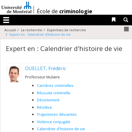
Passer
au
/
École de
criminologie
contenu
Liens 
R
Menu
N
Accueil
La recherche
Expertises de recherche
Expert en : Calendrier d'histoire de vie
Expert en : Calendrier d'histoire de vie
OUELLET, Frédéric
Professeur titulaire
Carrières criminelles
Réussite criminelle
Désistement
Récidive
Trajectoires déviantes
Violence conjugale
Calendrier d'histoire de vie