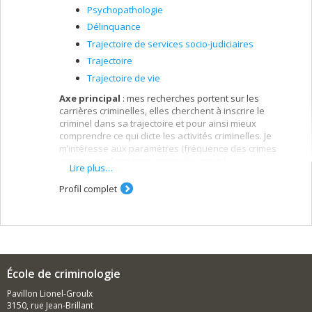
Psychopathologie
Délinquance
Trajectoire de services socio-judiciaires
Trajectoire
Trajectoire de vie
Axe principal
: mes recherches portent sur les
carrières criminelles, elles cherchent à inscrire le
criminel dans sa trajectoire et pour ainsi mieux
comprendre ce qui dicte les activités criminelles. Je
m’intéresse aux paramètres (fréquence des crimes
commis, performance criminelle, gravité,
Lire plus…
diversification/spécialisation, habitudes de co-
délinquance, désistement, etc.) qui caractérisent ces
Profil complet
trajectoires. Mes travaux sont réalisés dans la
perspective que le crime est un événement qui s’inscrit
dans une séquence et un contexte. Ils examinent les
facteurs statiques (caractéristiques individuelles) et
dynamiques (circonstances de vie) qui influencent les
trajectoires criminelles.
École de criminologie
Axe secondaire
: en utilisant le cadre développé pour
Pavillon Lionel-Groulx
étudier les carrières criminelles, je cherche à
3150, rue Jean-Brillant
comprendre d’autres types de trajectoires telles que les