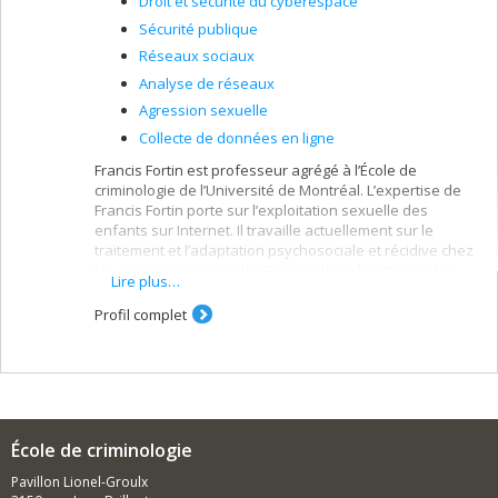
Droit et sécurité du cyberespace
Sécurité publique
Réseaux sociaux
Analyse de réseaux
Agression sexuelle
Collecte de données en ligne
Francis Fortin est professeur agrégé à l’École de
criminologie de l’Université de Montréal. L’expertise de
Francis Fortin porte sur l’exploitation sexuelle des
enfants sur Internet. Il travaille actuellement sur le
traitement et l’adaptation psychosociale et récidive chez
les agresseurs sexuels (Groupe de recherche sur les
Lire plus…
agresseurs sexuels), la désobéissance civile et
électronique, l’utilisation de l’exploration de données
Profil complet
(data mining) dans la détection des campagnes de
pourriels, la variation des préférences sexuelles chez
les consommateurs de pornographie juvénile ainsi que
l’utilisation des renseignements en sources ouvertes.
École de criminologie
Pavillon Lionel-Groulx