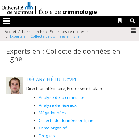
Passer
au
/
École de
criminologie
contenu
Liens 
R
Menu
N
Accueil
La recherche
Expertises de recherche
Experts en : Collecte de données en ligne
Experts en : Collecte de données en
ligne
DÉCARY-HÉTU, David
Directeur intérimaire, Professeur titulaire
Analyse de la criminalité
Analyse de réseaux
Mégadonnées
Collecte de données en ligne
Crime organisé
Drogues