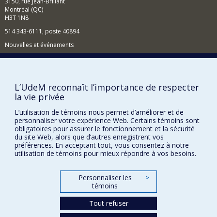
3150, rue Jean-Brillant
Montréal (QC)
H3T 1N8
514 343-6111, poste 40894
Nouvelles et événements
Comment soutenir l'École?
BESOIN D'AIDE?
L’UdeM reconnaît l’importance de respecter
Plan du site
la vie privée
Signaler une erreur
L’utilisation de témoins nous permet d’améliorer et de
Accessibilité
personnaliser votre expérience Web. Certains témoins sont
obligatoires pour assurer le fonctionnement et la sécurité
du site Web, alors que d’autres enregistrent vos
FACULTÉ DES ARTS ET DES SCIENCES
préférences. En acceptant tout, vous consentez à notre
utilisation de témoins pour mieux répondre à vos besoins.
Nos départements et écoles
Nos centres d'études
Personnaliser les
>
Nos programmes et cours
témoins
Tout refuser
Confidentialité