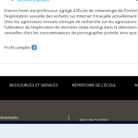
Francis Fortin est professeur agrégé à l’École de criminologie de l’Univer
l’exploitation sexuelle des enfants sur Internet. Il travaille actuellement
chez les agresseurs sexuels (Groupe de recherche sur les agresseurs se
l’utilisation de l’exploration de données (data mining) dans la détectio
sexuelles chez les consommateurs de pornographie juvénile ainsi que l
Profil complet
RESSOURCES ET SERVICES
RÉPERTOIRE DE L'ÉCOLE
N
événements
BESOIN D'AIDE?
utenir l'École?
Plan du site
Signaler une erreur