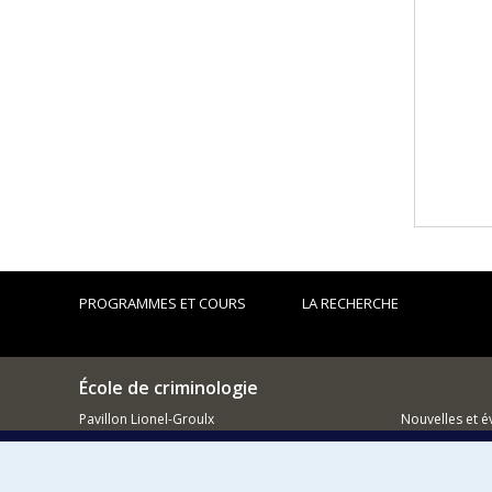
PROGRAMMES ET COURS
LA RECHERCHE
École de criminologie
Pavillon Lionel-Groulx
Nouvelles et 
3150, rue Jean-Brillant
Montréal (QC)
Comment so
H3T 1N8