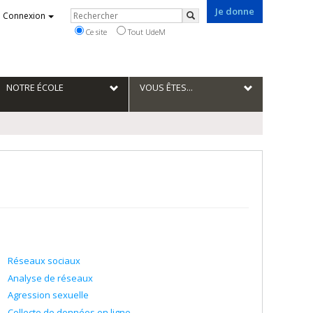
Je donne
Rechercher
Connexion
Rechercher
Ce site
Tout UdeM
NOTRE ÉCOLE
VOUS ÊTES...
Réseaux sociaux
Analyse de réseaux
Agression sexuelle
Collecte de données en ligne