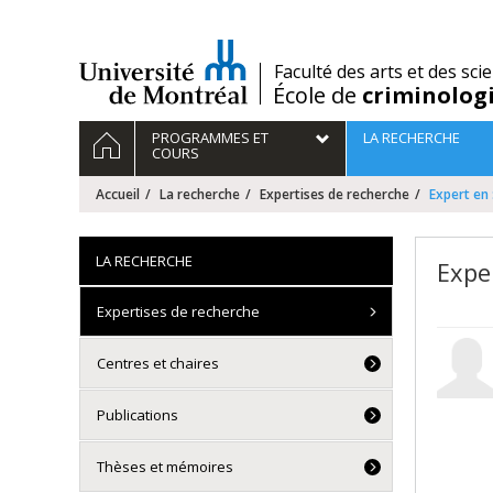
Passer
au
contenu
/
Faculté des arts et des sci
École de
criminolog
Navigation
ACCUEIL
PROGRAMMES ET
LA RECHERCHE
principale
COURS
Accueil
La recherche
Expertises de recherche
Expert en 
LA RECHERCHE
Expe
Expertises de recherche
Centres et chaires
Publications
Thèses et mémoires