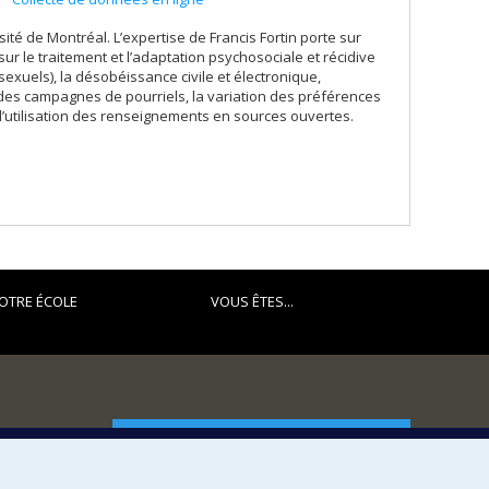
sité de Montréal. L’expertise de Francis Fortin porte sur
 sur le traitement et l’adaptation psychosociale et récidive
xuels), la désobéissance civile et électronique,
n des campagnes de pourriels, la variation des préférences
’utilisation des renseignements en sources ouvertes.
OTRE ÉCOLE
VOUS ÊTES...
FACULTÉ DES ARTS ET DES SCIENCES
Nos départements et écoles