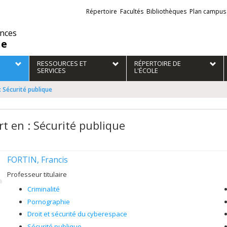
Liens
Répertoire
Facultés
Bibliothèques
Plan campus
externes
ences
ie
RESSOURCES ET
RÉPERTOIRE DE
SERVICES
L'ÉCOLE
: Sécurité publique
rt en : Sécurité publique
FORTIN, Francis
Professeur titulaire
Criminalité
Pornographie
Droit et sécurité du cyberespace
Sécurité publique