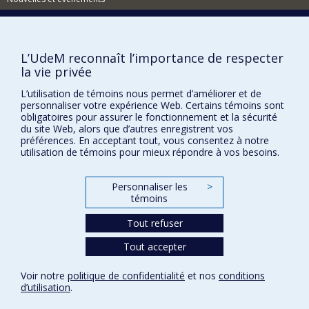
Comment soutenir l'École?
BESOIN D'AIDE?
L’UdeM reconnaît l’importance de respecter
Plan du site
la vie privée
Signaler une erreur
L’utilisation de témoins nous permet d’améliorer et de
personnaliser votre expérience Web. Certains témoins sont
Accessibilité
obligatoires pour assurer le fonctionnement et la sécurité
du site Web, alors que d’autres enregistrent vos
FACULTÉ DES ARTS ET DES SCIENCES
préférences. En acceptant tout, vous consentez à notre
utilisation de témoins pour mieux répondre à vos besoins.
Nos départements et écoles
Nos centres d'études
Personnaliser les
>
Nos programmes et cours
témoins
Tout refuser
Confidentialité
Tout accepter
Conditions d’utilisation
Paramètres des témoins
Voir notre
politique de confidentialité
et nos
conditions
Université de
d’utilisation
.
Montréal