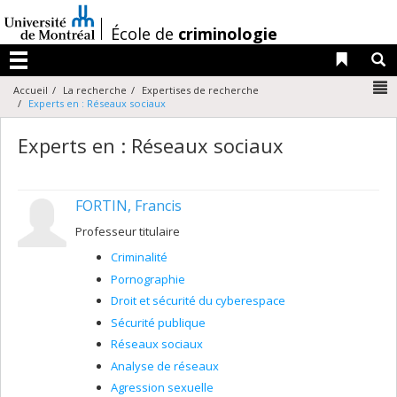
Passer
au
/
École de
criminologie
contenu
Liens 
R
Menu
N
Accueil
La recherche
Expertises de recherche
Experts en : Réseaux sociaux
Experts en : Réseaux sociaux
FORTIN, Francis
Professeur titulaire
Criminalité
Pornographie
Droit et sécurité du cyberespace
Sécurité publique
Réseaux sociaux
Analyse de réseaux
Agression sexuelle