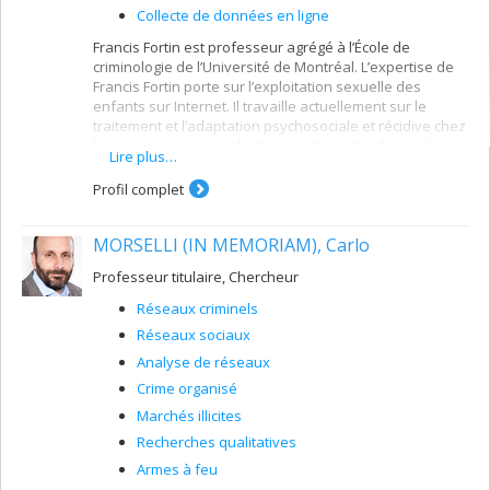
Collecte de données en ligne
Francis Fortin est professeur agrégé à l’École de
criminologie de l’Université de Montréal. L’expertise de
Francis Fortin porte sur l’exploitation sexuelle des
enfants sur Internet. Il travaille actuellement sur le
traitement et l’adaptation psychosociale et récidive chez
les agresseurs sexuels (Groupe de recherche sur les
Lire plus…
agresseurs sexuels), la désobéissance civile et
électronique, l’utilisation de l’exploration de données
Profil complet
(data mining) dans la détection des campagnes de
pourriels, la variation des préférences sexuelles chez
MORSELLI (IN MEMORIAM), Carlo
les consommateurs de pornographie juvénile ainsi que
l’utilisation des renseignements en sources ouvertes.
Professeur titulaire, Chercheur
Réseaux criminels
Réseaux sociaux
Analyse de réseaux
Crime organisé
Marchés illicites
Recherches qualitatives
Armes à feu