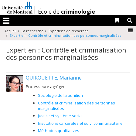
Passer
au
/
École de
criminologie
contenu
Liens 
R
Menu
N
Accueil
La recherche
Expertises de recherche
Expert en : Contrôle et criminalisation des personnes marginalisées
Expert en : Contrôle et criminalisation
des personnes marginalisées
QUIROUETTE, Marianne
Professeure agrégée
Sociologie de la punition
Contrôle et criminalisation des personnes
marginalisées
Justice et système social
Institutions carcérales et suivi communautaire
Méthodes qualitatives