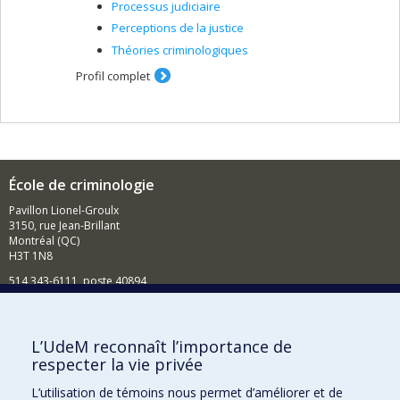
Processus judiciaire
Perceptions de la justice
Théories criminologiques
Profil complet
École de criminologie
Pavillon Lionel-Groulx
3150, rue Jean-Brillant
Montréal (QC)
H3T 1N8
514 343-6111, poste 40894
Nouvelles et événements
Comment soutenir l'École?
L’UdeM reconnaît l’importance de
respecter la vie privée
BESOIN D'AIDE?
L’utilisation de témoins nous permet d’améliorer et de
Plan du site