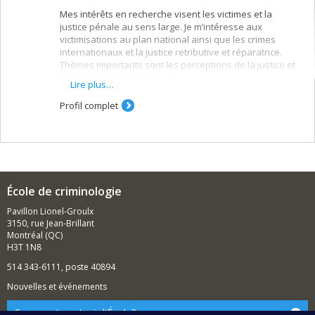
Mes intérêts en recherche visent les victimes et la
justice pénale au sens large. Je m’intéresse aux
victimisations au plan national ainsi que les crimes
internationaux et la justice retributive et réparatrice.
Thèmes importants sont les perceptions de la justice et
la jurisprudence thérapeutique.
Lire plus…
Profil complet
École de criminologie
Pavillon Lionel-Groulx
3150, rue Jean-Brillant
Montréal (QC)
H3T 1N8
514 343-6111, poste 40894
Nouvelles et événements
Comment soutenir l'École?