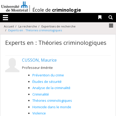
Passer
au
/
École de
criminologie
contenu
Liens 
R
Menu
N
Accueil
La recherche
Expertises de recherche
Experts en : Théories criminologiques
Experts en : Théories criminologiques
CUSSON, Maurice
Professeur émérite
Prévention du crime
Études de sécurité
Analyse de la criminalité
Criminalité
Théories criminologiques
Homicide dans le monde
Violence