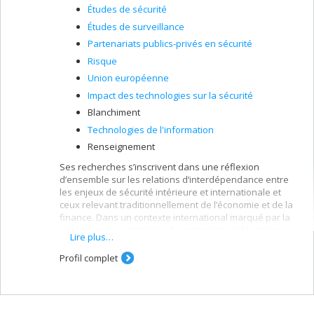
Études de sécurité
Études de surveillance
Partenariats publics-privés en sécurité
Risque
Union européenne
Impact des technologies sur la sécurité
Blanchiment
Technologies de l'information
Renseignement
Ses recherches s’inscrivent dans une réflexion
d’ensemble sur les relations d’interdépendance entre
les enjeux de sécurité intérieure et internationale et
ceux relevant traditionnellement de l’économie et de la
finance. Dans un contexte international marqué par la
répétition des scandales de corruption et d’évasion
Lire plus…
fiscale ainsi que par la prégnance des questions de
terrorisme, de son financement et du blanchiment d’«
Profil complet
argent sale » en général, ses travaux portent
notamment sur les politiques contre la délinquance
économique et financière. À la lumière du policing des
flux financiers, il étudie également les usages des