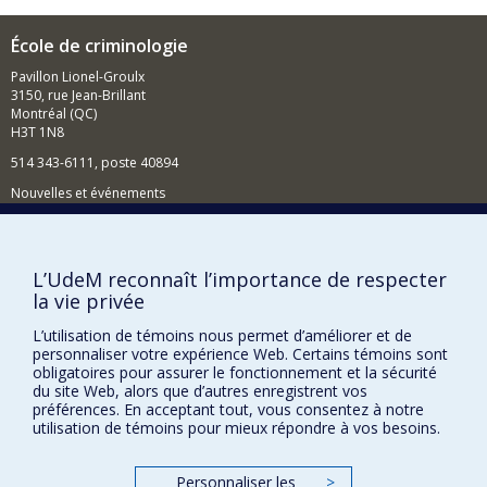
nouvelles technologies et des algorithmes développés
et promus pour gérer les tensions existantes entre les
École de criminologie
enjeux de sécurité internationale et de mobilités
transnationales.
Pavillon Lionel-Groulx
3150, rue Jean-Brillant
Montréal (QC)
H3T 1N8
514 343-6111, poste 40894
Nouvelles et événements
Comment soutenir l'École?
BESOIN D'AIDE?
L’UdeM reconnaît l’importance de respecter
la vie privée
Plan du site
Signaler une erreur
L’utilisation de témoins nous permet d’améliorer et de
personnaliser votre expérience Web. Certains témoins sont
Accessibilité
obligatoires pour assurer le fonctionnement et la sécurité
du site Web, alors que d’autres enregistrent vos
FACULTÉ DES ARTS ET DES SCIENCES
préférences. En acceptant tout, vous consentez à notre
utilisation de témoins pour mieux répondre à vos besoins.
Nos départements et écoles
Nos centres d'études
Personnaliser les
>