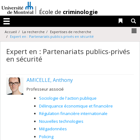
Passer
au
/
École de
criminologie
contenu
Liens 
R
Menu
N
Accueil
La recherche
Expertises de recherche
Expert en : Partenariats publics-privés en sécurité
Expert en : Partenariats publics-privés
en sécurité
AMICELLE, Anthony
Professeur associé
Sociologie de l'action publique
Délinquance économique et financière
Régulation financière internationale
Nouvelles technologies
Mégadonnées
Policing