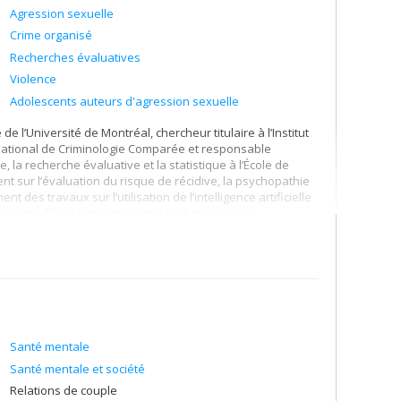
Agression sexuelle
Crime organisé
Recherches évaluatives
Violence
Adolescents auteurs d'agression sexuelle
 de l’Université de Montréal, chercheur titulaire à l’Institut
ernational de Criminologie Comparée et responsable
, la recherche évaluative et la statistique à l’École de
nt sur l’évaluation du risque de récidive, la psychopathie
 des travaux sur l’utilisation de l’intelligence artificielle
truments d’évaluation du risque tant auprès des
APROF), et autant pour des instruments actuariels que
ns au Canada, en France, en Suisse et en Belgique à
Santé mentale
Santé mentale et société
Relations de couple