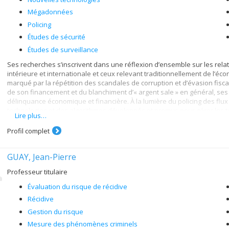
Mégadonnées
Policing
Études de sécurité
Études de surveillance
Ses recherches s’inscrivent dans une réflexion d’ensemble sur les rela
intérieure et internationale et ceux relevant traditionnellement de l’éc
marqué par la répétition des scandales de corruption et d’évasion fisc
de son financement et du blanchiment d’« argent sale » en général, ses
délinquance économique et financière. À la lumière du policing des flux
technologies et des algorithmes développés et promus pour gérer les t
Lire plus…
internationale et de mobilités transnationales.
Profil complet
GUAY, Jean-Pierre
Professeur titulaire
Évaluation du risque de récidive
Récidive
Gestion du risque
Mesure des phénomènes criminels