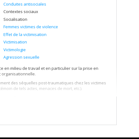
Conduites antisociales
Contextes sociaux
Socialisation
Femmes victimes de violence
Effet de la victimisation
Victimisation
Victimologie
Agression sexuelle
en milieu de travail et en particulier sur la prise en
t organisationnelle.
tement des séquelles post-traumatiques chez les victimes
 témoin de tels actes, menaces de mort, etc.).
de, des effets des réactions des membres du réseau social
uments permettant la mesure des processus de soutien