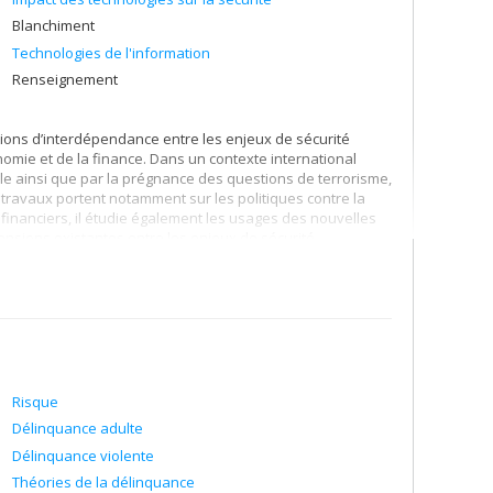
Blanchiment
Technologies de l'information
Renseignement
tions d’interdépendance entre les enjeux de sécurité
onomie et de la finance. Dans un contexte international
ale ainsi que par la prégnance des questions de terrorisme,
 travaux portent notamment sur les politiques contre la
 financiers, il étudie également les usages des nouvelles
ensions existantes entre les enjeux de sécurité
Risque
Délinquance adulte
Délinquance violente
Théories de la délinquance