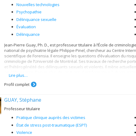
Nouvelles technologies
Psychopathie
Délinquance sexuelle
Évaluation
Délinquance
Jean-Pierre Guay, Ph. D., est professeur titulaire à l’École de criminologie
national de psychiatrie légale Philippe-Pinel, chercheur au Centre Int
scientifique de Forensia. Il enseigne les questions d’évaluation du risque
criminologie de l’Université de Montréal. Ses travaux de recherche porte
et l’hétérogénéité des délinquants sexuels et violents. Il mène actuellement
en délinquance. Depuis plus de vingt ans, il est formateur à divers ins
Lire plus…
adolescents (YLS/CMI, J-SOAP-II, SAPROF-YV) que des adultes (LS/CMI, S
basés sur le jugement professionnel structuré. Il a offert ces formatio
Profil complet
plusieurs dizaines de reprises.
GUAY, Stéphane
Professeur titulaire
Pratique clinique auprès des victimes
État de stress post-traumatique (ESPT)
Violence