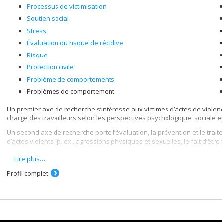
Processus de victimisation
Soutien social
Stress
Évaluation du risque de récidive
Risque
Protection civile
Problème de comportements
Problèmes de comportement
Un premier axe de recherche s’intéresse aux victimes d’actes de violence 
charge des travailleurs selon les perspectives psychologique, sociale e
Un second axe de recherche porte l’évaluation, la prévention et le trai
d’actes violents (p. ex., agressions physiques et sexuelles, le fait d’être
Un troisième axe a pour objet l’étude des stratégies de recherche d’ai
Lire plus…
sur la santé mentale des victimes, ainsi que le développement d’instr
Profil complet