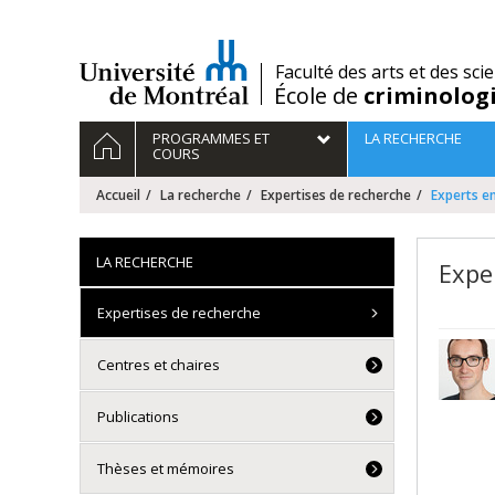
Passer
au
contenu
/
Faculté des arts et des sci
École de
criminolog
Navigation
ACCUEIL
PROGRAMMES ET
LA RECHERCHE
principale
COURS
Accueil
La recherche
Expertises de recherche
Experts en
LA RECHERCHE
Expe
Expertises de recherche
Centres et chaires
Publications
Thèses et mémoires