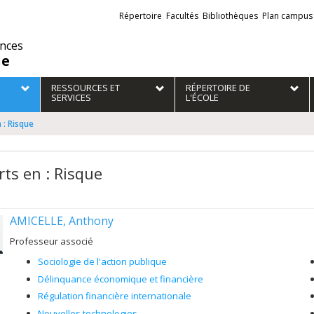
Liens
Répertoire
Facultés
Bibliothèques
Plan campus
externes
ences
ie
RESSOURCES ET
RÉPERTOIRE DE
SERVICES
L'ÉCOLE
 : Risque
rts en : Risque
AMICELLE, Anthony
Professeur associé
Sociologie de l'action publique
Délinquance économique et financière
Régulation financière internationale
Nouvelles technologies