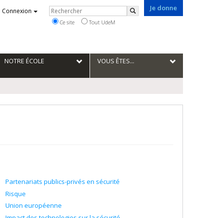
Je donne
Rechercher
Connexion
Rechercher
Ce site
Tout UdeM
NOTRE ÉCOLE
VOUS ÊTES...
Partenariats publics-privés en sécurité
Risque
Union européenne
Impact des technologies sur la sécurité