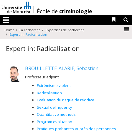
Passer
au
/
École de
criminologie
contenu
Liens 
R
Menu
N
Home
La recherche
Expertises de recherche
Expert in: Radicalisation
Expert in: Radicalisation
BROUILLETTE-ALARIE, Sébastien
Professeur adjoint
Extrémisme violent
Radicalisation
Évaluation du risque de récidive
Sexual delinquency
Quantitative methods
Program evaluation
Pratiques probantes auprès des personnes