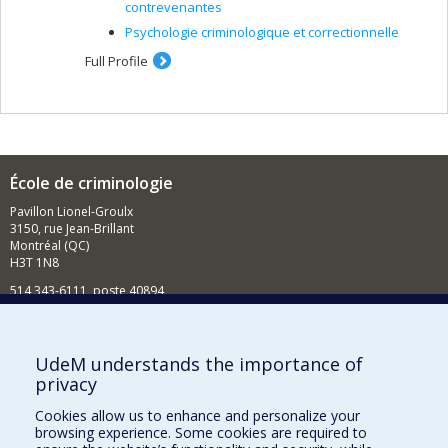
contrevenantes
Psychologie criminologique et correctionnelle
Full Profile
École de criminologie
Pavillon Lionel-Groulx
3150, rue Jean-Brillant
Montréal (QC)
H3T 1N8
514 343-6111, poste 40894
Nouvelles et événements
Comment soutenir l'École?
UdeM understands the importance of
privacy
BESOIN D'AIDE?
Cookies allow us to enhance and personalize your
Plan du site
browsing experience. Some cookies are required to
Signaler une erreur