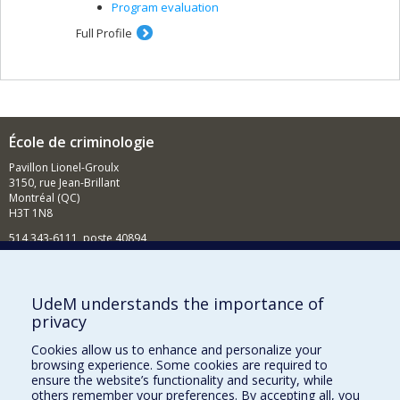
Program evaluation
Full Profile
École de criminologie
Pavillon Lionel-Groulx
3150, rue Jean-Brillant
Montréal (QC)
H3T 1N8
514 343-6111, poste 40894
Nouvelles et événements
Comment soutenir l'École?
UdeM understands the importance of
privacy
BESOIN D'AIDE?
Cookies allow us to enhance and personalize your
Plan du site
browsing experience. Some cookies are required to
Signaler une erreur
ensure the website’s functionality and security, while
others remember your preferences. By accepting all, you