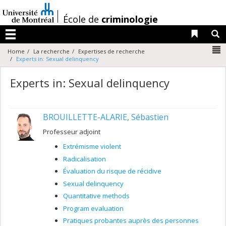
Passer
au
/
École de
criminologie
contenu
Liens 
R
Menu
N
Home
La recherche
Expertises de recherche
Experts in: Sexual delinquency
Experts in: Sexual delinquency
BROUILLETTE-ALARIE, Sébastien
Professeur adjoint
Extrémisme violent
Radicalisation
Évaluation du risque de récidive
Sexual delinquency
Quantitative methods
Program evaluation
Pratiques probantes auprès des personnes