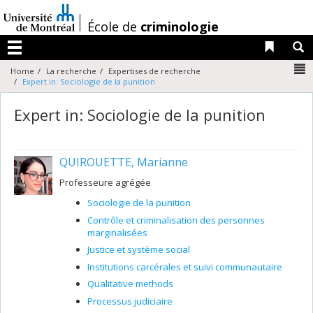
Passer
au
/
École de
criminologie
contenu
Liens 
R
Menu
N
Home
La recherche
Expertises de recherche
Expert in: Sociologie de la punition
Expert in: Sociologie de la punition
QUIROUETTE, Marianne
Professeure agrégée
Sociologie de la punition
Contrôle et criminalisation des personnes
marginalisées
Justice et système social
Institutions carcérales et suivi communautaire
Qualitative methods
Processus judiciaire