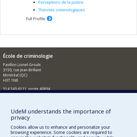
Perceptions de la justice
Théories criminologiques
Full Profile
École de criminologie
Pavillon Lionel-Groulx
3150, rue Jean-Brillant
Montréal (QC)
H3T 1N8
514 343-6111, poste 40894
Nouvelles et événements
Comment soutenir l'École?
UdeM understands the importance of
privacy
BESOIN D'AIDE?
Cookies allow us to enhance and personalize your
Plan du site
browsing experience. Some cookies are required to
Signaler une erreur